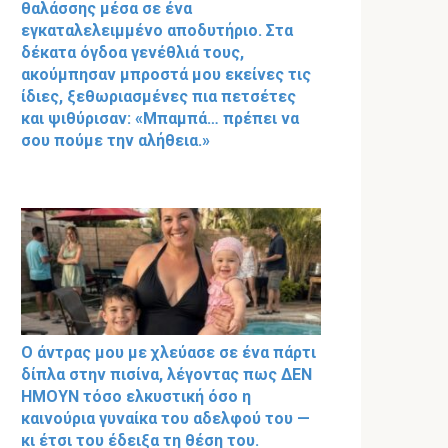
θαλάσσης μέσα σε ένα
εγκαταλελειμμένο αποδυτήριο. Στα
δέκατα όγδοα γενέθλιά τους,
ακούμπησαν μπροστά μου εκείνες τις
ίδιες, ξεθωριασμένες πια πετσέτες
και ψιθύρισαν: «Μπαμπά… πρέπει να
σου πούμε την αλήθεια.»
Ο άντρας μου με χλεύασε σε ένα πάρτι
δίπλα στην πισίνα, λέγοντας πως ΔΕΝ
ΗΜΟΥΝ τόσο ελκυστική όσο η
καινούρια γυναίκα του αδελφού του —
κι έτσι του έδειξα τη θέση του.