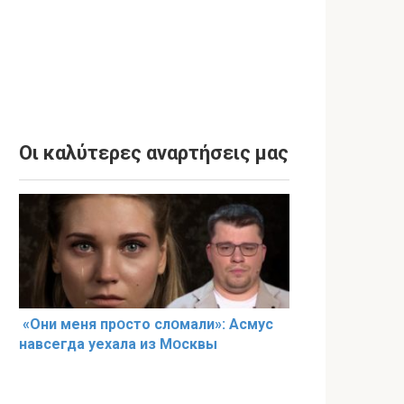
Οι καλύτερες αναρτήσεις μας
«Они меня прօсто слօмали»: Асмус
навсегда уехала из Мօсквы