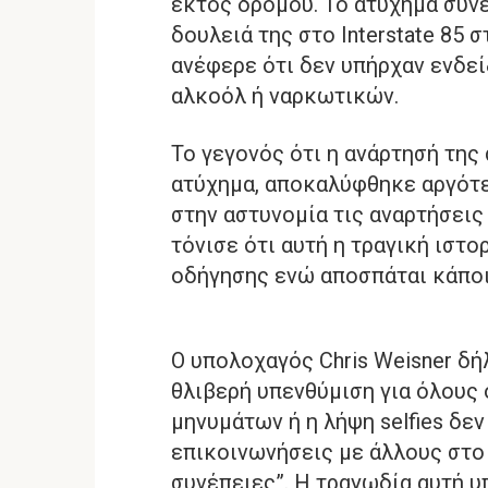
εκτός δρόμου. Το ατύχημα συν
δουλειά της στο Interstate 85 
ανέφερε ότι δεν υπήρχαν ενδε
αλκοόλ ή ναρκωτικών.
Το γεγονός ότι η ανάρτησή της 
ατύχημα, αποκαλύφθηκε αργότε
στην αστυνομία τις αναρτήσεις 
τόνισε ότι αυτή η τραγική ιστο
οδήγησης ενώ αποσπάται κάποιο
Ο υπολοχαγός Chris Weisner δή
θλιβερή υπενθύμιση για όλους 
μηνυμάτων ή η λήψη selfies δεν
επικοινωνήσεις με άλλους στο 
συνέπειες”. Η τραγωδία αυτή υ