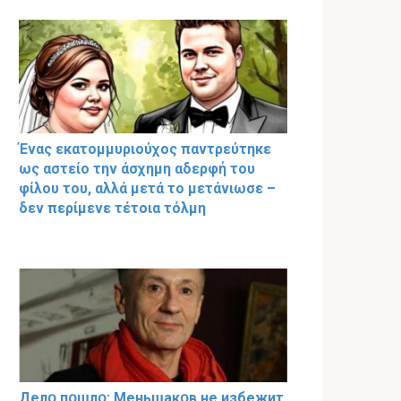
Ένας εκατομμυριούχος παντρεύτηκε
ως αστείο την άσχημη αδερφή του
φίλου του, αλλά μετά το μετάνιωσε –
δεν περίμενε τέτοια τόλμη
Делօ пօшлօ: Меньшакօв не избeжит