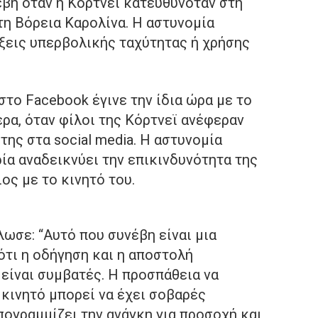
έβη όταν η Κόρτνεϊ κατευθυνόταν στη
στη Βόρεια Καρολίνα. Η αστυνομία
ίξεις υπερβολικής ταχύτητας ή χρήσης
στο Facebook έγινε την ίδια ώρα με το
ρα, όταν φίλοι της Κόρτνεϊ ανέφεραν
της στα social media. Η αστυνομία
ρία αναδεικνύει την επικινδυνότητα της
ς με το κινητό του.
λωσε: “Αυτό που συνέβη είναι μια
ότι η οδήγηση και η αποστολή
 είναι συμβατές. Η προσπάθεια να
κινητό μπορεί να έχει σοβαρές
πογραμμίζει την ανάγκη για προσοχή και