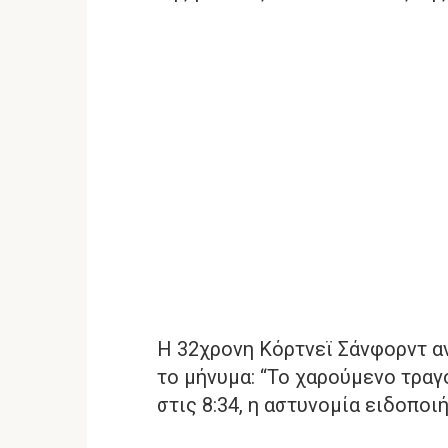
Η 32χρονη Κόρτνεϊ Σάνφορντ αν
το μήνυμα: “Το χαρούμενο τραγ
στις 8:34, η αστυνομία ειδοποι