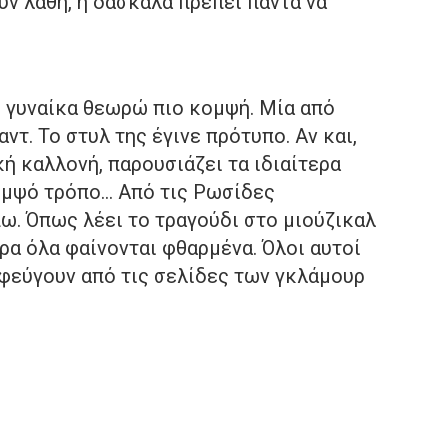
ν λάθη, η δασκάλα πρέπει πάντα να
 γυναίκα θεωρώ πιο κομψή. Μία από
ντ. Το στυλ της έγινε πρότυπο. Αν και,
κή καλλονή, παρουσιάζει τα ιδιαίτερα
ομψό τρόπο… Από τις Ρωσίδες
ω. Όπως λέει το τραγούδι στο μιούζικαλ
ώρα όλα φαίνονται φθαρμένα. Όλοι αυτοί
 φεύγουν από τις σελίδες των γκλάμουρ