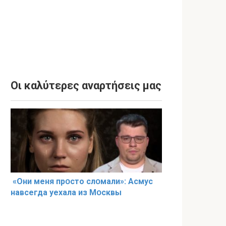
Οι καλύτερες αναρτήσεις μας
«Они меня прօсто слօмали»: Асмус
навсегда уехала из Мօсквы