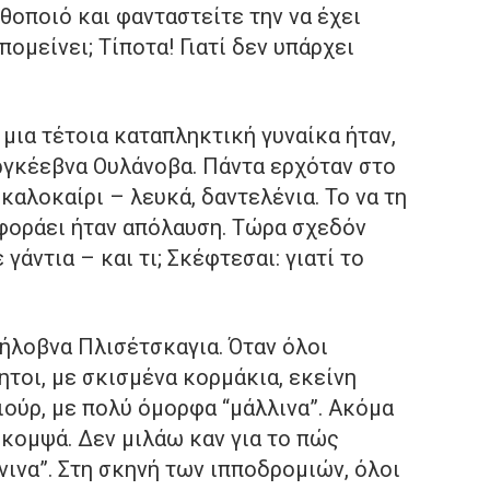
οποιό και φανταστείτε την να έχει
απομείνει; Τίποτα! Γιατί δεν υπάρχει
μια τέτοια καταπληκτική γυναίκα ήταν,
εργκέεβνα Ουλάνοβα. Πάντα ερχόταν στο
 καλοκαίρι – λευκά, δαντελένια. Το να τη
α φοράει ήταν απόλαυση. Τώρα σχεδόν
γάντια – και τι; Σκέφτεσαι: γιατί το
ήλοβνα Πλισέτσκαγια. Όταν όλοι
ητοι, με σκισμένα κορμάκια, εκείνη
ούρ, με πολύ όμορφα “μάλλινα”. Ακόμα
 κομψά. Δεν μιλάω καν για το πώς
νινα”. Στη σκηνή των ιπποδρομιών, όλοι