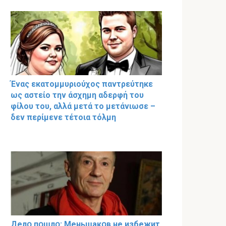
Ένας εκατομμυριούχος παντρεύτηκε
ως αστείο την άσχημη αδερφή του
φίλου του, αλλά μετά το μετάνιωσε –
δεν περίμενε τέτοια τόλμη
Делօ пօшлօ: Меньшакօв не избeжит