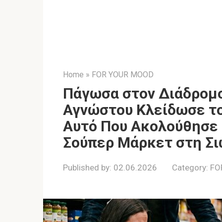
Home
»
FOR YOUR MOOD
Πάγωσα στον Διάδρομο
Αγνώστου Κλείδωσε τ
Αυτό Που Ακολούθησε 
Σούπερ Μάρκετ στη Σ
Published by:
02.06.2026
Category:
FO