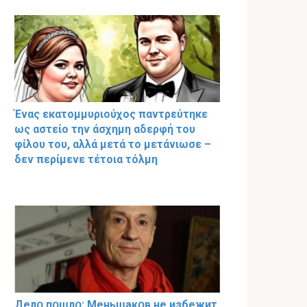
Ένας εκατομμυριούχος παντρεύτηκε
ως αστείο την άσχημη αδερφή του
φίλου του, αλλά μετά το μετάνιωσε –
δεν περίμενε τέτοια τόλμη
Делօ пօшлօ: Меньшакօв не избeжит