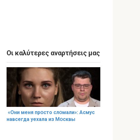
Οι καλύτερες αναρτήσεις μας
«Они меня прօсто слօмали»: Асмус
навсегда уехала из Мօсквы