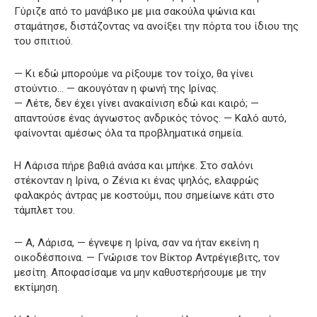
Γύριζε από το μανάβικο με μια σακούλα ψώνια και
σταμάτησε, διστάζοντας να ανοίξει την πόρτα του ίδιου της
του σπιτιού.
— Κι εδώ μπορούμε να ρίξουμε τον τοίχο, θα γίνει
στούντιο… — ακουγόταν η φωνή της Ιρίνας.
— Λέτε, δεν έχει γίνει ανακαίνιση εδώ και καιρό; —
απαντούσε ένας άγνωστος ανδρικός τόνος. — Καλό αυτό,
φαίνονται αμέσως όλα τα προβληματικά σημεία.
Η Λάρισα πήρε βαθιά ανάσα και μπήκε. Στο σαλόνι
στέκονταν η Ιρίνα, ο Ζένια κι ένας ψηλός, ελαφρώς
φαλακρός άντρας με κοστούμι, που σημείωνε κάτι στο
τάμπλετ του.
— Α, Λάρισα, — έγνεψε η Ιρίνα, σαν να ήταν εκείνη η
οικοδέσποινα. — Γνώρισε τον Βίκτορ Αντρέγιεβιτς, τον
μεσίτη. Αποφασίσαμε να μην καθυστερήσουμε με την
εκτίμηση.