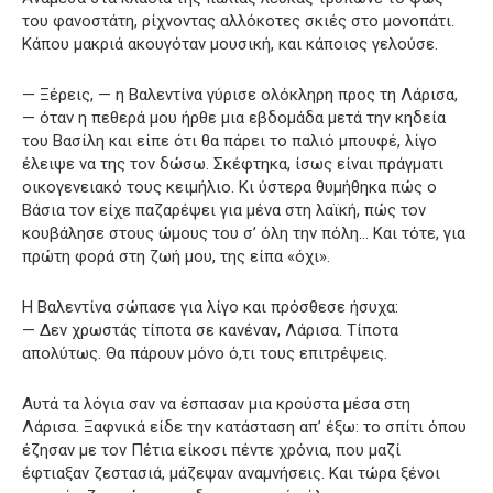
του φανοστάτη, ρίχνοντας αλλόκοτες σκιές στο μονοπάτι.
Κάπου μακριά ακουγόταν μουσική, και κάποιος γελούσε.
— Ξέρεις, — η Βαλεντίνα γύρισε ολόκληρη προς τη Λάρισα,
— όταν η πεθερά μου ήρθε μια εβδομάδα μετά την κηδεία
του Βασίλη και είπε ότι θα πάρει το παλιό μπουφέ, λίγο
έλειψε να της τον δώσω. Σκέφτηκα, ίσως είναι πράγματι
οικογενειακό τους κειμήλιο. Κι ύστερα θυμήθηκα πώς ο
Βάσια τον είχε παζαρέψει για μένα στη λαϊκή, πώς τον
κουβάλησε στους ώμους του σ’ όλη την πόλη… Και τότε, για
πρώτη φορά στη ζωή μου, της είπα «όχι».
Η Βαλεντίνα σώπασε για λίγο και πρόσθεσε ήσυχα:
— Δεν χρωστάς τίποτα σε κανέναν, Λάρισα. Τίποτα
απολύτως. Θα πάρουν μόνο ό,τι τους επιτρέψεις.
Αυτά τα λόγια σαν να έσπασαν μια κρούστα μέσα στη
Λάρισα. Ξαφνικά είδε την κατάσταση απ’ έξω: το σπίτι όπου
έζησαν με τον Πέτια είκοσι πέντε χρόνια, που μαζί
έφτιαξαν ζεστασιά, μάζεψαν αναμνήσεις. Και τώρα ξένοι