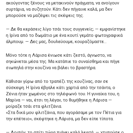
ακούγοντας ξένους να μετακινούν πράγματα, να ανοίγουν
συρτάρια, να συζητούν. Κάτι δεν πήγαινε καλά, μα δεν
μπορούσε να μαζέψει τις σκέψεις της.
— Δε θα κεράσεις λίγο τσάι τους συγγενείς; — εμφανίστηκε
η Ιρίνα από το δωμάτιο με ένα κουτί γεμάτο φωτογραφικά
άλμπουμ. — Δες μας, δουλεύουμε, κουραζόμαστε…
Μόνο τότε η Λάρισα ένιωσε κάτι ζεστό, άγνωστο, να
σηκώνεται μέσα της. Μα κατάπιε το συναίσθημα και πήγε
σιωπηλά στην κουζίνα να βάλει το βραστήρα.
Κάθισαν γύρω από το τραπέζι της κουζίνας, σαν σε
σύσκεψη. Η Ιρίνα έβγαλε κάτι χαρτιά από την τσάντα, ο
Ζένια ήταν χωμένος στο τηλέφωνό του. Η γυναίκα του, η
Μαρίνα — ναι, έτσι τη λέγαν, το θυμήθηκε η Λάρισα —
μοίραζε τσάι στα φλιτζάνια.
«Στα δικά μου φλιτζάνια, που αγοράσαμε με τον Πέτια για
την επέτειο», σκέφτηκε η Λάρισα, μα δεν είπε τίποτα.
— Λοιπόν, το σπίτι τώρα πιάνει καλά λεφτά, — χτυπούσε ο