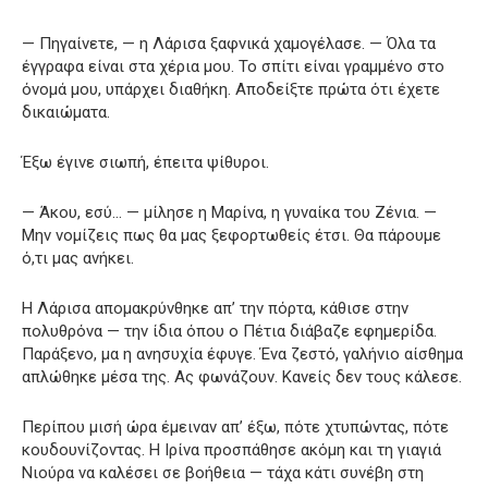
— Πηγαίνετε, — η Λάρισα ξαφνικά χαμογέλασε. — Όλα τα
έγγραφα είναι στα χέρια μου. Το σπίτι είναι γραμμένο στο
όνομά μου, υπάρχει διαθήκη. Αποδείξτε πρώτα ότι έχετε
δικαιώματα.
Έξω έγινε σιωπή, έπειτα ψίθυροι.
— Άκου, εσύ… — μίλησε η Μαρίνα, η γυναίκα του Ζένια. —
Μην νομίζεις πως θα μας ξεφορτωθείς έτσι. Θα πάρουμε
ό,τι μας ανήκει.
Η Λάρισα απομακρύνθηκε απ’ την πόρτα, κάθισε στην
πολυθρόνα — την ίδια όπου ο Πέτια διάβαζε εφημερίδα.
Παράξενο, μα η ανησυχία έφυγε. Ένα ζεστό, γαλήνιο αίσθημα
απλώθηκε μέσα της. Ας φωνάζουν. Κανείς δεν τους κάλεσε.
Περίπου μισή ώρα έμειναν απ’ έξω, πότε χτυπώντας, πότε
κουδουνίζοντας. Η Ιρίνα προσπάθησε ακόμη και τη γιαγιά
Νιούρα να καλέσει σε βοήθεια — τάχα κάτι συνέβη στη