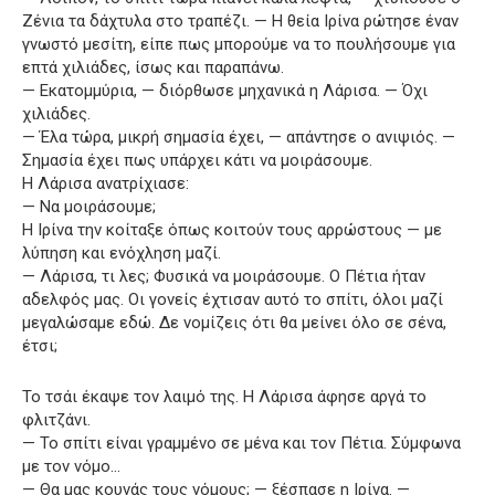
Ζένια τα δάχτυλα στο τραπέζι. — Η θεία Ιρίνα ρώτησε έναν
γνωστό μεσίτη, είπε πως μπορούμε να το πουλήσουμε για
επτά χιλιάδες, ίσως και παραπάνω.
— Εκατομμύρια, — διόρθωσε μηχανικά η Λάρισα. — Όχι
χιλιάδες.
— Έλα τώρα, μικρή σημασία έχει, — απάντησε ο ανιψιός. —
Σημασία έχει πως υπάρχει κάτι να μοιράσουμε.
Η Λάρισα ανατρίχιασε:
— Να μοιράσουμε;
Η Ιρίνα την κοίταξε όπως κοιτούν τους αρρώστους — με
λύπηση και ενόχληση μαζί.
— Λάρισα, τι λες; Φυσικά να μοιράσουμε. Ο Πέτια ήταν
αδελφός μας. Οι γονείς έχτισαν αυτό το σπίτι, όλοι μαζί
μεγαλώσαμε εδώ. Δε νομίζεις ότι θα μείνει όλο σε σένα,
έτσι;
Το τσάι έκαψε τον λαιμό της. Η Λάρισα άφησε αργά το
φλιτζάνι.
— Το σπίτι είναι γραμμένο σε μένα και τον Πέτια. Σύμφωνα
με τον νόμο…
— Θα μας κουνάς τους νόμους; — ξέσπασε η Ιρίνα. —