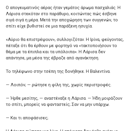
Ο απογευματινός αέρας ήταν γεμάτος άρωμα πασχαλιάς. Η
Λάρισα στεκόταν στο παράθυρο, κοιτώντας πώς έσβηνε
σιγά σιγά η μέρα. Μετά την αποχώρηση των συγγενών, το
σπίτι είχε βυθιστεί σε μια παράξενη ησυχία.
«Αύριο θα επιστρέψουν», συλλογιζόταν. Η Ιρίνα, φεύγοντας,
πέταξε ότι θα έρθουν με φορτηγό να «τακτοποιήσουν το
θέμα με τα έπιπλα και τα υπόλοιπα». Η Λάρισα δεν
απάντησε, μα μέσα της έβραζε από αγανάκτηση.
Το τηλέφωνο στην τσέπη της δονήθηκε. Η Βαλεντίνα.
— Λοιπόν; — ρώτησε η φίλη της, χωρίς περιστροφές.
— Ήρθε μεσίτης, — αναστέναξε η Λάρισα. — Ήδη μοιράζουν
το σπίτι, μπορείς να φανταστείς; Σαν να μην υπάρχω.
— Και τι αποφάσισες;