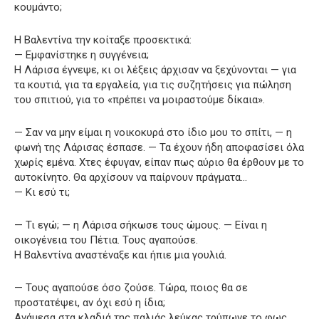
κουμάντο;
Η Βαλεντίνα την κοίταξε προσεκτικά:
— Εμφανίστηκε η συγγένεια;
Η Λάρισα έγνεψε, κι οι λέξεις άρχισαν να ξεχύνονται — για
τα κουτιά, για τα εργαλεία, για τις συζητήσεις για πώληση
του σπιτιού, για το «πρέπει να μοιραστούμε δίκαια».
— Σαν να μην είμαι η νοικοκυρά στο ίδιο μου το σπίτι, — η
φωνή της Λάρισας έσπασε. — Τα έχουν ήδη αποφασίσει όλα
χωρίς εμένα. Χτες έφυγαν, είπαν πως αύριο θα έρθουν με το
αυτοκίνητο. Θα αρχίσουν να παίρνουν πράγματα…
— Κι εσύ τι;
— Τι εγώ; — η Λάρισα σήκωσε τους ώμους. — Είναι η
οικογένεια του Πέτια. Τους αγαπούσε.
Η Βαλεντίνα αναστέναξε και ήπιε μια γουλιά.
— Τους αγαπούσε όσο ζούσε. Τώρα, ποιος θα σε
προστατέψει, αν όχι εσύ η ίδια;
Ανάμεσα στα κλαδιά της παλιάς λεύκας τρύπωνε το φως