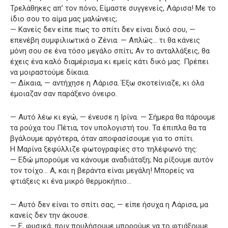
Τρελάθηκες απ’ τον πόνο; Είμαστε συγγενείς, Λάρισα! Με το
ίδιο σου το αίμα μας μαλώνεις;
— Κανείς δεν είπε πως το σπίτι δεν είναι δικό σου, —
επενέβη συμφιλιωτικά ο Ζένια. — Απλώς… τι θα κάνεις
μόνη σου σε ένα τόσο μεγάλο σπίτι; Αν το ανταλλάξεις, θα
έχεις ένα καλό διαμέρισμα κι εμείς κάτι δικό μας. Πρέπει
να μοιραστούμε δίκαια.
— Δίκαια, — αντήχησε η Λάρισα. Έξω σκοτείνιαζε, κι όλα
έμοιαζαν σαν παράξενο όνειρο.
— Αυτό λέω κι εγώ, — ένευσε η Ιρίνα. — Σήμερα θα πάρουμε
τα ρούχα του Πέτια, τον υπολογιστή του. Τα έπιπλα θα τα
βγάλουμε αργότερα, όταν αποφασίσουμε για το σπίτι.
Η Μαρίνα ξεφύλλιζε φωτογραφίες στο τηλέφωνό της:
— Εδώ μπορούμε να κάνουμε αναδιάταξη; Να ρίξουμε αυτόν
τον τοίχο… Α, και η βεράντα είναι μεγάλη! Μπορείς να
φτιάξεις κι ένα μικρό θερμοκήπιο…
— Αυτό δεν είναι το σπίτι σας, — είπε ήσυχα η Λάρισα, μα
κανείς δεν την άκουσε.
— Ε, φυσικά, πριν πουλήσουμε μπορούμε να το φτιάξουμε