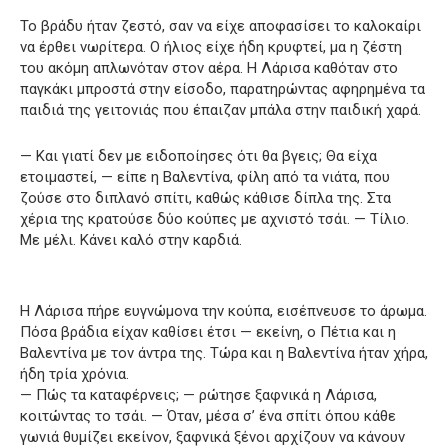
Το βράδυ ήταν ζεστό, σαν να είχε αποφασίσει το καλοκαίρι
να έρθει νωρίτερα. Ο ήλιος είχε ήδη κρυφτεί, μα η ζέστη
του ακόμη απλωνόταν στον αέρα. Η Λάρισα καθόταν στο
παγκάκι μπροστά στην είσοδο, παρατηρώντας αφηρημένα τα
παιδιά της γειτονιάς που έπαιζαν μπάλα στην παιδική χαρά.
— Και γιατί δεν με ειδοποίησες ότι θα βγεις; Θα είχα
ετοιμαστεί, — είπε η Βαλεντίνα, φίλη από τα νιάτα, που
ζούσε στο διπλανό σπίτι, καθώς κάθισε δίπλα της. Στα
χέρια της κρατούσε δύο κούπες με αχνιστό τσάι. — Τίλιο.
Με μέλι. Κάνει καλό στην καρδιά.
Η Λάρισα πήρε ευγνώμονα την κούπα, εισέπνευσε το άρωμα.
Πόσα βράδια είχαν καθίσει έτσι — εκείνη, ο Πέτια και η
Βαλεντίνα με τον άντρα της. Τώρα και η Βαλεντίνα ήταν χήρα,
ήδη τρία χρόνια.
— Πώς τα καταφέρνεις; — ρώτησε ξαφνικά η Λάρισα,
κοιτώντας το τσάι. — Όταν, μέσα σ’ ένα σπίτι όπου κάθε
γωνιά θυμίζει εκείνον, ξαφνικά ξένοι αρχίζουν να κάνουν