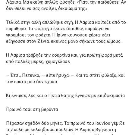
Λάρισα. Μα εκείνη απλώς φύσηξε: «Γιατί την παιδεύετε; Αν
δεν θέλει να σας ανοίξει, δικαίωμά της».
Τελικά στην αυλή απλώθηκε σιγή. Η Λάρισα κοίταξε από το
παράθυρο. Το φορτηγό έκανε όπισθεν, παραλίγο να
γκρεμίσει τον φράχτη. Η Ιρίνα κουνούσε χέρια, κάτι
εξηγούσε στον Ζένια, εκείνος μόνο σήκωνε τους ώμους.
Η Λάρισα τράβηξε την κουρτίνα και, για πρώτη φορά μετά
από πολλές μέρες, χαμογέλασε.
— Έτσι, Πετένκα, — είπε ήσυχα. — Και το σπίτι φύλαξα, και
τον εαυτό μου δεν έχασα.
Κι ένιωσε, λες και ο Πέτια θα της έγνεφε με επιδοκιμασία.
Πρωινό τσάι στη βεράντα
Πέρασαν σχεδόν δύο μήνες. Το πρωινό του Ιουνίου γέμιζε
την αυλή με κελάηδισμα πουλιών. Η Λάρισα βγήκε στη