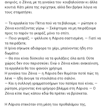
ανιψιός, ο Ζένια, με τη γυναίκα του· κουβαλούσαν κι άλλα
κουτιά. Κάτι μέσα της σφίχτηκε, αλλά δεν βρήκε λόγια να
τους σταματήσει.
— Τα εργαλεία του Πέτια πού να τα βάλουμε; — ρώτησε ο
Ζένια κοιτάζοντας γύρω. — Σκέφτομαι να μη πειράξουμε
προς το παρόν το γκαράζ, μόνο το σπίτι.
— Ποιο γκαράζ; — ψέλλισε η Λάρισα σαστισμένη. — Γιατί να
τα πειράξετε;
Η Ιρίνα σήκωσε αδιάφορα το χέρι, μπαίνοντας ήδη στο
δωμάτιο:
— Θα σου είναι δύσκολο να τα φυλάξεις όλα αυτά. Ούτε
χώρος δεν σου περισσεύει. Ενώ ο Ζένια κάνει ανακαίνιση,
τα εργαλεία θα του φανούν χρήσιμα.
Η γυναίκα του Ζένια — η Λάρισα δεν θυμόταν ποτέ πώς τη
λένε — ήδη άνοιγε τα ντουλάπια στο σαλόνι.
— Και η συλλογή γραμματοσήμων του πατέρα πού είναι; —
ρώτησε, ρίχνοντας ένα γρήγορο βλέμμα στη Λάρισα. — Ο
Ζένια είπε πως κάπου εδώ θα πρέπει να βρίσκεται.
Η Λάρισα στεκόταν στη μέση του προθαλάμου της,