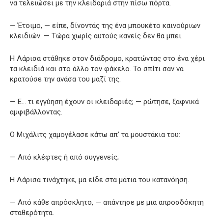
να τελειώσει με την κλειδαριά στην πίσω πόρτα.
— Έτοιμο, — είπε, δίνοντάς της ένα μπουκέτο καινούριων
κλειδιών. — Τώρα χωρίς αυτούς κανείς δεν θα μπει.
Η Λάρισα στάθηκε στον διάδρομο, κρατώντας στο ένα χέρι
τα κλειδιά και στο άλλο τον φάκελο. Το σπίτι σαν να
κρατούσε την ανάσα του μαζί της.
— Ε… τι εγγύηση έχουν οι κλειδαριές; — ρώτησε, ξαφνικά
αμφιβάλλοντας.
Ο Μιχάλιτς χαμογέλασε κάτω απ’ τα μουστάκια του:
— Από κλέφτες ή από συγγενείς;
Η Λάρισα τινάχτηκε, μα είδε στα μάτια του κατανόηση.
— Από κάθε απρόσκλητο, — απάντησε με μια απροσδόκητη
σταθερότητα.