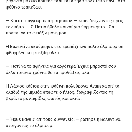
βεράντα με δύο κούπες τσάι και άφησε τον δίσκο πάνω στο
ψάθινο τραπεζάκι.
— Κοίτα τι αγγουράκια φύτρωσαν, — είπε, δείχνοντας προς
τον κήπο. — Ο Πέτια ήθελε καινούριο θερμοκήπιο… Θα
πρέπει να το φτιάξω μόνη μου.
Η Βαλεντίνα ακούμπησε στο τραπέζι ένα παλιό άλμπουμ σε
φθαρμένο καφέ εξώφυλλο.
— Γιατί να το αφήνεις για αργότερα; Έχεις μπροστά σου
άλλα τριάντα χρόνια, θα τα προλάβεις όλα.
Η Λάρισα κάθισε στην ψάθινη πολυθρόνα. Ανάμεσα απ’ τα
κλαδιά της μηλιάς έπεφτε ο ήλιος, ζωγραφίζοντας τη
βεράντα με λωρίδες φωτός και σκιάς.
— Ήρθε κανείς απ’ τους συγγενείς; — ρώτησε η Βαλεντίνα,
ανοίγοντας το άλμπουμ.