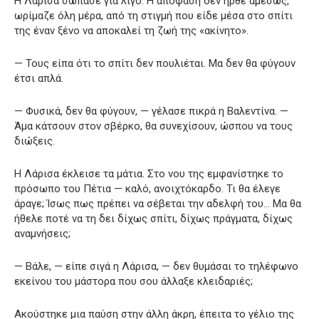
Η Λάρισα σώπασε για λίγο. Η απόφαση δεν ήρθε αμέσως,
ωρίμαζε όλη μέρα, από τη στιγμή που είδε μέσα στο σπίτι
της έναν ξένο να αποκαλεί τη ζωή της «ακίνητο».
— Τους είπα ότι το σπίτι δεν πουλιέται. Μα δεν θα φύγουν
έτσι απλά.
— Φυσικά, δεν θα φύγουν, — γέλασε πικρά η Βαλεντίνα. —
Άμα κάτσουν στον σβέρκο, θα συνεχίσουν, ώσπου να τους
διώξεις.
Η Λάρισα έκλεισε τα μάτια. Στο νου της εμφανίστηκε το
πρόσωπο του Πέτια — καλό, ανοιχτόκαρδο. Τι θα έλεγε
άραγε; Ίσως πως πρέπει να σέβεται την αδελφή του… Μα θα
ήθελε ποτέ να τη δει δίχως σπίτι, δίχως πράγματα, δίχως
αναμνήσεις;
— Βάλε, — είπε σιγά η Λάρισα, — δεν θυμάσαι το τηλέφωνο
εκείνου του μάστορα που σου άλλαξε κλειδαριές;
Ακούστηκε μια παύση στην άλλη άκρη, έπειτα το γέλιο της