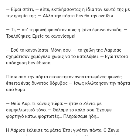
— Είμαι σπίτι, — είπε, εκπλήσσοντας η ίδια τον εαυτό της με
την ηρεμία της. — Αλλά την πόρτα δεν θα την ανοίξω.
— Τι; — απ’ τη φωνή φαινόταν πως η Ιρίνα έμεινε άναυδη. —
Τρελάθηκες; Εμείς τα κανονίσαμε!
— Εσύ τα κανονίσατε. Μόνη σου, — τα χείλη της Λάρισας
σχημάτισαν χαμόγελο χωρίς να το καταλάβει. — Εγώ τέτοια
υπόσχεση δεν έδωσα.
Πίσω από την πόρτα ακούστηκαν αναστατωμένες φωνές,
έπειτα ένας δυνατός θόρυβος — ίσως κλώτσησαν την πόρτα
από θυμό.
— Θεία Λαρ, τι κάνεις τώρα; — ήταν ο Ζένια, με
συμφιλιωτικό τόνο. — Θέλαμε το καλό σου. Έχουμε
φορτηγό κάτω, φορτωτές… Πληρώσαμε ήδη…
Η Λάρισα έκλεισε τα μάτια. Έτσι γινόταν πάντα. Ο Ζένια