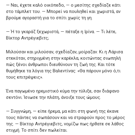
— Ναι, έχετε καλό οικόπεδο, — ο μεσίτης σχεδίαζε κάτι
στο τάμπλετ του. — Μπορεί να πουληθεί και χωριστά, αν
βρούμε αγοραστή για το σπίτι χωρίς τη γη.
— Ή το γκαράζ ξεχωριστά, — πέταξε η Ιρίνα. — Τι λέτε,
Βίκτορ Αντρέγιεβιτς;
Μιλούσαν και μιλούσαν, σχεδίαζαν, μοίραζαν. Κι η Λάρισα
στεκόταν, στηριγμένη στην καρέκλα, κοιτώντας σιωπηλή
πώς ξένοι άνθρωποι διευθύνουν τη ζωή της. Και τότε
θυμήθηκε τα λόγια της Βαλεντίνας: «Θα πάρουν μόνο ό,τι
τους επιτρέψεις».
Ένα παγωμένο ηρεμιστικό κύμα την τύλιξε, σαν διάφανο
σεντόνι. Ίσιωσε την πλάτη, άνοιξε τους ώμους.
— Συγγνώμη, — είπε ήρεμα, μα κάτι στη φωνή της έκανε
τους πάντες να σωπάσουν και να στραφούν προς το μέρος
της. — Βίκτορ Αντρέγιεβιτς, νομίζω πως ήρθατε σε λάθος
στιγμή. Το σπίτι δεν πωλείται.