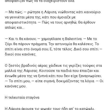
αποφάσιζαν πώς να τα διαχειριστούν όλα.
— Μα πώς; — ρώτησε η Λάρισα, νιώθοντας κάτι καινούριο
να γεννιέται μέσα της, κάτι που έμοιαζε με
αποφασιστικότητα. — Πώς να τους αρνηθώ; Θα έρθουν
απλώς και…
— Και τι θα κάνουν; — χαμογέλασε η Βαλεντίνα. — Με το
ζόρι θα πάρουν πράγματα; Την αστυνομία θα καλέσεις. Το
σπίτι είναι στο όνομά σου; Ε, τότε τέλος. Δικό σου σπίτι —
δικοί σου κανόνες.
Ο ζεστός βραδινός αέρας χάιδευε τις γκρίζες τούφες στα
μαλλιά της Λάρισας. Κοιτούσε τα παιδιά που έπαιζαν και
ένιωθε μέσα της να ξυπνά κάτι που δεν είχε ξαναγνωρίσει.
— Το σπίτι μου, — είπε σιγανά, δοκιμάζοντας τα λόγια. — Οι
κανόνες μου.
Η τελευταία σταγόνα
Η Λάρισα άκουσε τις φωνές τους ήδη απ’ το κατώφλι.