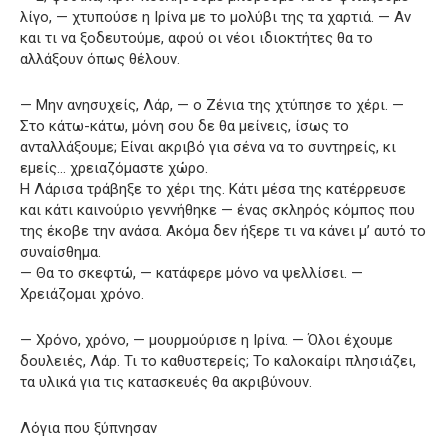
λίγο, — χτυπούσε η Ιρίνα με το μολύβι της τα χαρτιά. — Αν
και τι να ξοδευτούμε, αφού οι νέοι ιδιοκτήτες θα το
αλλάξουν όπως θέλουν.
— Μην ανησυχείς, Λάρ, — ο Ζένια της χτύπησε το χέρι. —
Στο κάτω-κάτω, μόνη σου δε θα μείνεις, ίσως το
ανταλλάξουμε; Είναι ακριβό για σένα να το συντηρείς, κι
εμείς… χρειαζόμαστε χώρο.
Η Λάρισα τράβηξε το χέρι της. Κάτι μέσα της κατέρρευσε
και κάτι καινούριο γεννήθηκε — ένας σκληρός κόμπος που
της έκοβε την ανάσα. Ακόμα δεν ήξερε τι να κάνει μ’ αυτό το
συναίσθημα.
— Θα το σκεφτώ, — κατάφερε μόνο να ψελλίσει. —
Χρειάζομαι χρόνο.
— Χρόνο, χρόνο, — μουρμούρισε η Ιρίνα. — Όλοι έχουμε
δουλειές, Λάρ. Τι το καθυστερείς; Το καλοκαίρι πλησιάζει,
τα υλικά για τις κατασκευές θα ακριβύνουν.
Λόγια που ξύπνησαν