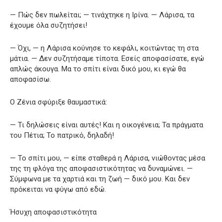
— Πώς δεν πωλείται; — τινάχτηκε η Ιρίνα. — Λάρισα, τα
έχουμε όλα συζητήσει!
— Όχι, — η Λάρισα κούνησε το κεφάλι, κοιτώντας τη στα
μάτια. — Δεν συζητήσαμε τίποτα. Εσείς αποφασίσατε, εγώ
απλώς άκουγα. Μα το σπίτι είναι δικό μου, κι εγώ θα
αποφασίσω.
Ο Ζένια σφύριξε θαυμαστικά:
— Τι δηλώσεις είναι αυτές! Και η οικογένεια; Τα πράγματα
του Πέτια; Το πατρικό, δηλαδή!
— Το σπίτι μου, — είπε σταθερά η Λάρισα, νιώθοντας μέσα
της τη φλόγα της αποφασιστικότητας να δυναμώνει. —
Σύμφωνα με τα χαρτιά και τη ζωή — δικό μου. Και δεν
πρόκειται να φύγω από εδώ.
Ήσυχη αποφασιστικότητα