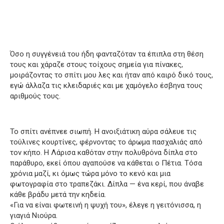
Όσο η συγγένειά του ήδη φανταζόταν τα έπιπλα στη θέση
τους και χάραζε στους τοίχους σημεία για πίνακες,
μοιράζοντας το σπίτι μου λες και ήταν από καιρό δικό τους,
εγώ άλλαζα τις κλειδαριές και με χαμόγελο έσβηνα τους
αριθμούς τους.
Το σπίτι ανέπνεε σιωπή. Η ανοιξιάτικη αύρα σάλευε τις
τούλινες κουρτίνες, φέρνοντας το άρωμα πασχαλιάς από
τον κήπο. Η Λάρισα καθόταν στην πολυθρόνα δίπλα στο
παράθυρο, εκεί όπου αγαπούσε να κάθεται ο Πέτια. Τόσα
χρόνια μαζί, κι όμως τώρα μόνο το κενό και μια
φωτογραφία στο τραπεζάκι. Δίπλα — ένα κερί, που άναβε
κάθε βράδυ μετά την κηδεία.
«Για να είναι φωτεινή η ψυχή του», έλεγε η γειτόνισσα, η
γιαγιά Νιούρα.