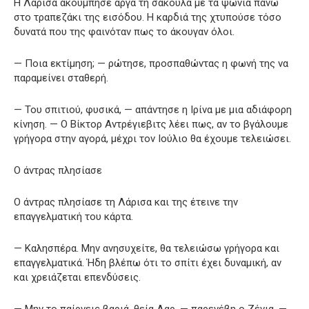
Η Λάρισα ακούμπησε αργά τη σακούλα με τα ψώνια πάνω
στο τραπεζάκι της εισόδου. Η καρδιά της χτυπούσε τόσο
δυνατά που της φαινόταν πως το άκουγαν όλοι.
— Ποια εκτίμηση; — ρώτησε, προσπαθώντας η φωνή της να
παραμείνει σταθερή.
— Του σπιτιού, φυσικά, — απάντησε η Ιρίνα με μια αδιάφορη
κίνηση. — Ο Βίκτορ Αντρέγιεβιτς λέει πως, αν το βγάλουμε
γρήγορα στην αγορά, μέχρι τον Ιούλιο θα έχουμε τελειώσει.
Ο άντρας πλησίασε
Ο άντρας πλησίασε τη Λάρισα και της έτεινε την
επαγγελματική του κάρτα.
— Καλησπέρα. Μην ανησυχείτε, θα τελειώσω γρήγορα και
επαγγελματικά. Ήδη βλέπω ότι το σπίτι έχει δυναμική, αν
και χρειάζεται επενδύσεις.
— Μην το παίρνεις βαριά, θεία Λαρ, — παρενέβη ο Ζένια. —