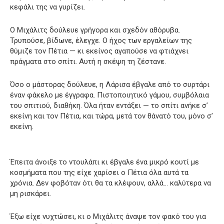
κεφάλι της να γυρίζει.
Ο Μιχάλιτς δούλευε γρήγορα και σχεδόν αθόρυβα.
Τρυπούσε, βίδωνε, έλεγχε. Ο ήχος των εργαλείων της
θύμιζε τον Πέτια — κι εκείνος αγαπούσε να φτιάχνει
πράγματα στο σπίτι. Αυτή η σκέψη τη ζέστανε.
Όσο ο μάστορας δούλευε, η Λάρισα έβγαλε από το συρτάρι
έναν φάκελο με έγγραφα. Πιστοποιητικό γάμου, συμβόλαια
του σπιτιού, διαθήκη. Όλα ήταν εντάξει — το σπίτι ανήκε σ’
εκείνη και τον Πέτια, και τώρα, μετά τον θάνατό του, μόνο σ’
εκείνη.
Έπειτα άνοιξε το ντουλάπι κι έβγαλε ένα μικρό κουτί με
κοσμήματα που της είχε χαρίσει ο Πέτια όλα αυτά τα
χρόνια. Δεν φοβόταν ότι θα τα κλέψουν, αλλά… καλύτερα να
μη ρισκάρει.
Έξω είχε νυχτώσει, κι ο Μιχάλιτς άναψε τον φακό του για