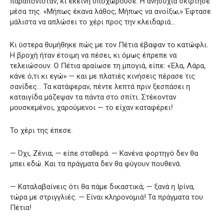
παραπονιόταν, κι εκείνη υποχωρούσε. Η ανησυχία σκίρτησε
μέσα της. «Μήπως έκανα λάθος; Μήπως να ανοίξω;» Έφτασε
μάλιστα να απλώσει το χέρι προς την κλειδαριά…
Κι ύστερα θυμήθηκε πώς με τον Πέτια έβαφαν το κατώφλι.
Η βροχή ήταν έτοιμη να πέσει, κι όμως έπρεπε να
τελειώσουν. Ο Πέτια αραίωσε τη μπογιά, είπε: «Έλα, Λάρα,
κάνε ό,τι κι εγώ» — και με πλατιές κινήσεις πέρασε τις
σανίδες… Τα κατάφεραν, πέντε λεπτά πριν ξεσπάσει η
καταιγίδα μάζεψαν τα πάντα στο σπίτι. Στέκονταν
μουσκεμένοι, χαρούμενοι — το είχαν καταφέρει!
Το χέρι της έπεσε.
— Όχι, Ζένια, — είπε σταθερά. — Κανένα φορτηγό δεν θα
μπει εδώ. Και τα πράγματα δεν θα φύγουν πουθενά.
— Καταλαβαίνεις ότι θα πάμε δικαστικά; — ξανά η Ιρίνα,
τώρα με στριγγλιές. — Είναι κληρονομιά! Τα πράγματα του
Πέτια!