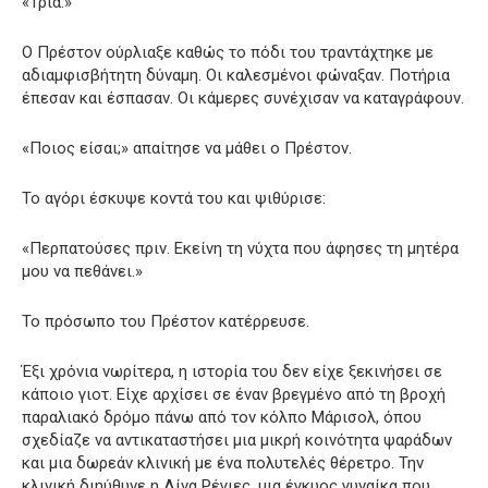
«Τρία.»
Ο Πρέστον ούρλιαξε καθώς το πόδι του τραντάχτηκε με
αδιαμφισβήτητη δύναμη. Οι καλεσμένοι φώναξαν. Ποτήρια
έπεσαν και έσπασαν. Οι κάμερες συνέχισαν να καταγράφουν.
«Ποιος είσαι;» απαίτησε να μάθει ο Πρέστον.
Το αγόρι έσκυψε κοντά του και ψιθύρισε:
«Περπατούσες πριν. Εκείνη τη νύχτα που άφησες τη μητέρα
μου να πεθάνει.»
Το πρόσωπο του Πρέστον κατέρρευσε.
Έξι χρόνια νωρίτερα, η ιστορία του δεν είχε ξεκινήσει σε
κάποιο γιοτ. Είχε αρχίσει σε έναν βρεγμένο από τη βροχή
παραλιακό δρόμο πάνω από τον κόλπο Μάρισολ, όπου
σχεδίαζε να αντικαταστήσει μια μικρή κοινότητα ψαράδων
και μια δωρεάν κλινική με ένα πολυτελές θέρετρο. Την
κλινική διηύθυνε η Λίνα Ρέγιες, μια έγκυος γυναίκα που