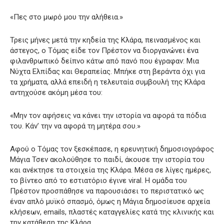
«Πες στο μωρό μου την αλήθεια.»
Τρεις μήνες μετά την κηδεία της Κλάρα, πεινασμένος και
άστεγος, ο Τόμας είδε τον Πρέστον να διοργανώνει ένα
φιλανθρωπικό δείπνο κάτω από πανό που έγραφαν: Μια
Νύχτα Ελπίδας και Θεραπείας. Μπήκε στη βεράντα όχι για
τα χρήματα, αλλά επειδή η τελευταία συμβουλή της Κλάρα
αντηχούσε ακόμη μέσα του:
«Μην τον αφήσεις να κάνει την ιστορία να αφορά τα πόδια
του. Κάν’ την να αφορά τη μητέρα σου.»
Αφού ο Τόμας τον ξεσκέπασε, η ερευνητική δημοσιογράφος
Μάγια Τσεν ακολούθησε το παιδί, άκουσε την ιστορία του
και ανέκτησε τα στοιχεία της Κλάρα. Μέσα σε λίγες ημέρες,
το βίντεο από το εστιατόριο έγινε viral. Η ομάδα του
Πρέστον προσπάθησε να παρουσιάσει το περιστατικό ως
έναν απλό μυϊκό σπασμό, όμως η Μάγια δημοσίευσε αρχεία
κλήσεων, emails, πλαστές καταγγελίες κατά της κλινικής και
την κατάθεση της Κλάρα.