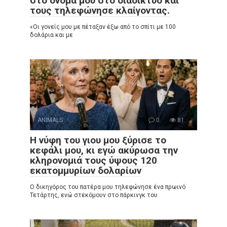
στο όνομά μου στο διαδίκτυο και
τους τηλεφώνησε κλαίγοντας.
«Οι γονείς μου με πέταξαν έξω από το σπίτι με 100
δολάρια και με
ANIMALS
0
81
Η νύφη του γιου μου ξύρισε το
κεφάλι μου, κι εγώ ακύρωσα την
κληρονομιά τους ύψους 120
εκατομμυρίων δολαρίων
Ο δικηγόρος του πατέρα μου τηλεφώνησε ένα πρωινό
Τετάρτης, ενώ στεκόμουν στο πάρκινγκ του