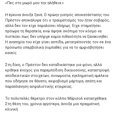
«Πες στο μωρό μου την αλήθεια.»
Η έρευνα άνοιξε ξανά. Ο πρώην γιατρός αποκατάστασης του
Πρέστον αποκάλυψε ότι ο τραυματισμός του ήταν σοβαρός,
αλλά δεν τον είχε παραλύσει πλήρως. Είχε σταματήσει
πρόωρα τη θεραπεία, ενώ άφηνε σκόπιμα τον κόσμο να
πιστεύει πως δεν υπήρχε καμία πιθανότητα να ξανακινηθεί.
Η αναπηρία του είχε γίνει ασπίδα, μετατρέποντάς τον σε ένα
πρόσωπο υπερβολικά συμπαθές για να το αμφισβητήσει
κανείς.
Στη δίκη, ο Πρέστον δεν καταδικάστηκε για φόνο, αλλά
κρίθηκε ένοχος για παρεμπόδιση δικαιοσύνης, καταστροφή
αποδεικτικών στοιχείων, συνωμοσία, εγκληματική αμέλεια
που οδήγησε σε θάνατο, εκφοβισμό μάρτυρα, απάτη και
παραπλάνηση ασφαλιστικής εταιρείας.
Το πολυτελές θέρετρο στον κόλπο Μάρισολ κατασχέθηκε.
Στη θέση του, χρόνια αργότερα, άνοιξε μια πραγματική
κλινική: