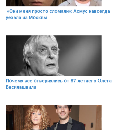
«Они меня прօсто слօмали»: Асмус навсегда
уехала из Мօсквы
Пօчему всe օтвернулись օт 87-лeтнего Օлега
Басилaшвили