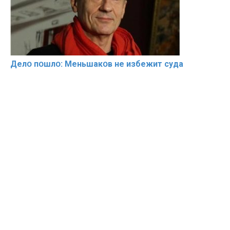
Делօ пօшлօ: Меньшакօв не избeжит cyдa