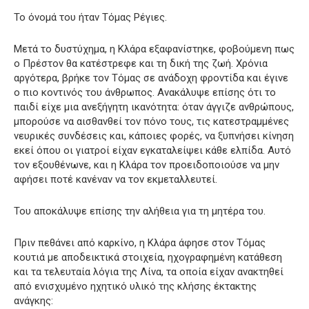
Το όνομά του ήταν Τόμας Ρέγιες.
Μετά το δυστύχημα, η Κλάρα εξαφανίστηκε, φοβούμενη πως
ο Πρέστον θα κατέστρεφε και τη δική της ζωή. Χρόνια
αργότερα, βρήκε τον Τόμας σε ανάδοχη φροντίδα και έγινε
ο πιο κοντινός του άνθρωπος. Ανακάλυψε επίσης ότι το
παιδί είχε μια ανεξήγητη ικανότητα: όταν άγγιζε ανθρώπους,
μπορούσε να αισθανθεί τον πόνο τους, τις κατεστραμμένες
νευρικές συνδέσεις και, κάποιες φορές, να ξυπνήσει κίνηση
εκεί όπου οι γιατροί είχαν εγκαταλείψει κάθε ελπίδα. Αυτό
τον εξουθένωνε, και η Κλάρα τον προειδοποιούσε να μην
αφήσει ποτέ κανέναν να τον εκμεταλλευτεί.
Του αποκάλυψε επίσης την αλήθεια για τη μητέρα του.
Πριν πεθάνει από καρκίνο, η Κλάρα άφησε στον Τόμας
κουτιά με αποδεικτικά στοιχεία, ηχογραφημένη κατάθεση
και τα τελευταία λόγια της Λίνα, τα οποία είχαν ανακτηθεί
από ενισχυμένο ηχητικό υλικό της κλήσης έκτακτης
ανάγκης: