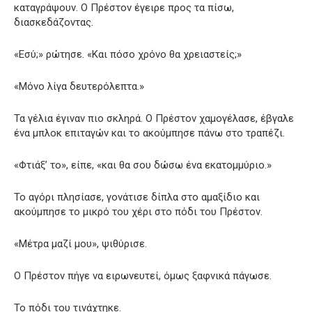
καταγράψουν. Ο Πρέστον έγειρε προς τα πίσω,
διασκεδάζοντας.
«Εσύ;» ρώτησε. «Και πόσο χρόνο θα χρειαστείς;»
«Μόνο λίγα δευτερόλεπτα.»
Τα γέλια έγιναν πιο σκληρά. Ο Πρέστον χαμογέλασε, έβγαλε
ένα μπλοκ επιταγών και το ακούμπησε πάνω στο τραπέζι.
«Φτιάξ’ το», είπε, «και θα σου δώσω ένα εκατομμύριο.»
Το αγόρι πλησίασε, γονάτισε δίπλα στο αμαξίδιο και
ακούμπησε το μικρό του χέρι στο πόδι του Πρέστον.
«Μέτρα μαζί μου», ψιθύρισε.
Ο Πρέστον πήγε να ειρωνευτεί, όμως ξαφνικά πάγωσε.
Το πόδι του τινάχτηκε.