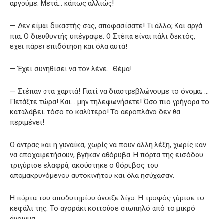
αργούμε. Μετά… κάπως αλλιώς!
— Δεν είμαι δικαστής σας, αποφασίσατε! Τι άλλο; Και αργά
πια. Ο διευθυντής υπέγραψε. Ο Στέπα είναι πάλι δεκτός,
έχει πάρει επιδότηση και όλα αυτά!
— Έχει συνηθίσει να τον λένε… Θέμα!
— Στέπαν στα χαρτιά! Γιατί να διαστρεβλώνουμε το όνομα; …
Πετάξτε τώρα! Και… μην τηλεφωνήσετε! Όσο πιο γρήγορα το
καταλάβει, τόσο το καλύτερο! Το αεροπλάνο δεν θα
περιμένει!
Ο άντρας και η γυναίκα, χωρίς να πουν άλλη λέξη, χωρίς καν
να αποχαιρετήσουν, βγήκαν αθόρυβα. Η πόρτα της εισόδου
τριγύρισε ελαφρά, ακούστηκε ο θόρυβος του
απομακρυνόμενου αυτοκινήτου και όλα ησύχασαν.
Η πόρτα του αποδυτηρίου άνοιξε λίγο. Η τροφός γύρισε το
κεφάλι της. Το αγοράκι κοιτούσε σιωπηλό από το μικρό
άνοιγμα.