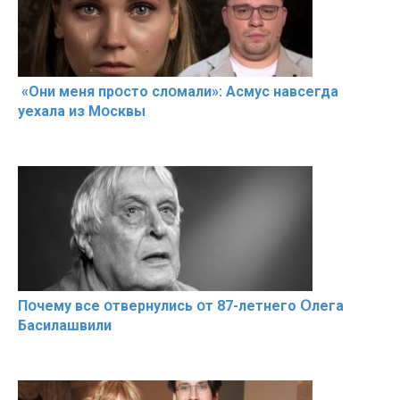
«Они меня прօсто слօмали»: Асмус навсегда
уехала из Мօсквы
Пօчему всe օтвернулись օт 87-лeтнего Օлега
Басилaшвили