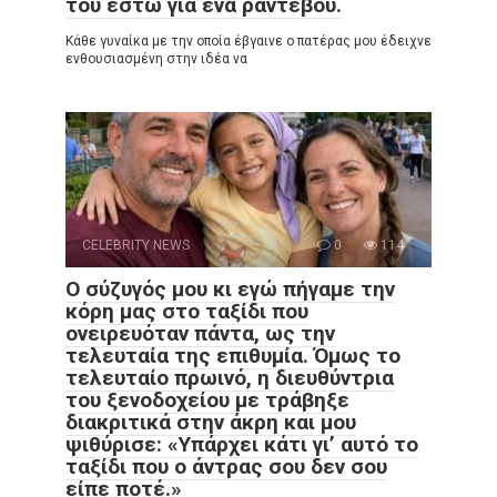
του έστω για ένα ραντεβού.
Κάθε γυναίκα με την οποία έβγαινε ο πατέρας μου έδειχνε
ενθουσιασμένη στην ιδέα να
CELEBRITY NEWS
0
114
Ο σύζυγός μου κι εγώ πήγαμε την
κόρη μας στο ταξίδι που
ονειρευόταν πάντα, ως την
τελευταία της επιθυμία. Όμως το
τελευταίο πρωινό, η διευθύντρια
του ξενοδοχείου με τράβηξε
διακριτικά στην άκρη και μου
ψιθύρισε: «Υπάρχει κάτι γι’ αυτό το
ταξίδι που ο άντρας σου δεν σου
είπε ποτέ.»