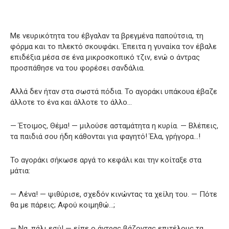
Με νευρικότητα του έβγαλαν τα βρεγμένα παπούτσια, τη
φόρμα και το πλεκτό σκουφάκι. Έπειτα η γυναίκα τον έβαλε
επιδέξια μέσα σε ένα μικροσκοπικό τζιν, ενώ ο άντρας
προσπάθησε να του φορέσει σανδάλια.
Αλλά δεν ήταν στα σωστά πόδια. Το αγοράκι υπάκουα έβαζε
άλλοτε το ένα και άλλοτε το άλλο…
— Έτοιμος, Θέμα! — μιλούσε ασταμάτητα η κυρία. — Βλέπεις,
τα παιδιά σου ήδη κάθονται για φαγητό! Έλα, γρήγορα…!
Το αγοράκι σήκωσε αργά το κεφάλι και την κοίταξε στα
μάτια:
— Λένα! — ψιθύρισε, σχεδόν κινώντας τα χείλη του. — Πότε
θα με πάρεις; Αφού κοιμηθώ…;
— Να, πάλι εσύ! — είπε ο άντρας βάζοντας επιτέλους τα