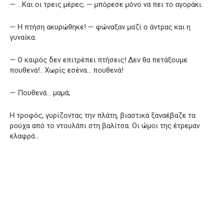
— …Και οι τρεις μέρες; — μπόρεσε μόνο να πει το αγοράκι.
— Η πτήση ακυρώθηκε! — φώναξαν μαζί ο άντρας και η
γυναίκα.
— Ο καιρός δεν επιτρέπει πτήσεις! Δεν θα πετάξουμε
πουθενά!.. Χωρίς εσένα… πουθενά!
— Πουθενά… μαμά;
Η τροφός, γυρίζοντας την πλάτη, βιαστικά ξαναέβαζε τα
ρούχα από το ντουλάπι στη βαλίτσα. Οι ώμοι της έτρεμαν
ελαφρά…