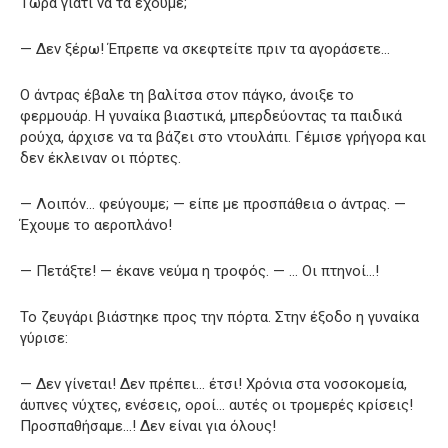
Τώρα γιατί να τα έχουμε;
— Δεν ξέρω! Έπρεπε να σκεφτείτε πριν τα αγοράσετε…
Ο άντρας έβαλε τη βαλίτσα στον πάγκο, άνοιξε το
φερμουάρ. Η γυναίκα βιαστικά, μπερδεύοντας τα παιδικά
ρούχα, άρχισε να τα βάζει στο ντουλάπι. Γέμισε γρήγορα και
δεν έκλειναν οι πόρτες.
— Λοιπόν… φεύγουμε; — είπε με προσπάθεια ο άντρας. —
Έχουμε το αεροπλάνο!
— Πετάξτε! — έκανε νεύμα η τροφός. — … Οι πτηνοί…!
Το ζευγάρι βιάστηκε προς την πόρτα. Στην έξοδο η γυναίκα
γύρισε:
— Δεν γίνεται! Δεν πρέπει… έτσι! Χρόνια στα νοσοκομεία,
άυπνες νύχτες, ενέσεις, οροί… αυτές οι τρομερές κρίσεις!
Προσπαθήσαμε…! Δεν είναι για όλους!