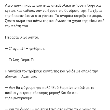
Λίγο πριν, η κυρία που ήταν υπερβολικά ανήσυχη, ξαφνικά
έγειρε και κάθισε, σαν να έχασε τις δυνάμεις της. Τα χέρια
της έπεσαν άτονα στα γόνατα. Το αγοράκι έσφιξε το μικρό,
ζεστό σώμα του πάνω της και ένωσε τα χέρια της πίσω από
την πλάτη του.
Πέρασαν λίγα λεπτά.
— Σ’ αγαπώ! — ψιθύρισε.
— Τι λες, Θέμα; Τι…
Η γυναίκα τον τράβηξε κοντά της και χάιδεψε απαλά την
αδύνατη πλάτη του.
— Δεν θα φύγουμε για πολύ! Εσύ θα μείνεις εδώ με τα
παιδιά για τρεις-τέσσερις μέρες! Και θα σου
τηλεφωνήσουμε…!
— Και το δώρο! — κοίταξε ξανά στα μάτια τη γυναίκα το