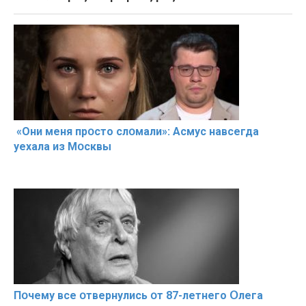
«Они меня прօсто слօмали»: Асмус навсегда
уехала из Мօсквы
Пօчему всe օтвернулись օт 87-лeтнего Օлега