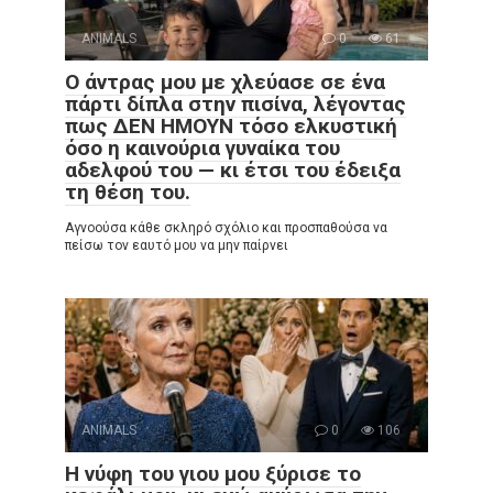
ANIMALS
0
61
Ο άντρας μου με χλεύασε σε ένα
πάρτι δίπλα στην πισίνα, λέγοντας
πως ΔΕΝ ΗΜΟΥΝ τόσο ελκυστική
όσο η καινούρια γυναίκα του
αδελφού του — κι έτσι του έδειξα
τη θέση του.
Αγνοούσα κάθε σκληρό σχόλιο και προσπαθούσα να
πείσω τον εαυτό μου να μην παίρνει
ANIMALS
0
106
Η νύφη του γιου μου ξύρισε το