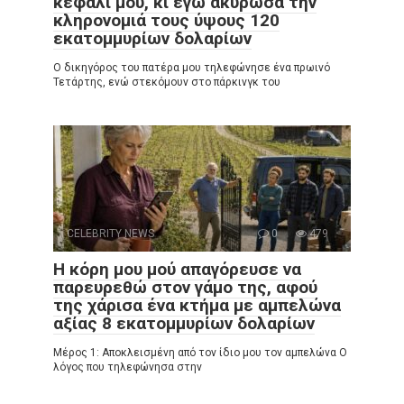
κεφάλι μου, κι εγώ ακύρωσα την
κληρονομιά τους ύψους 120
εκατομμυρίων δολαρίων
Ο δικηγόρος του πατέρα μου τηλεφώνησε ένα πρωινό
Τετάρτης, ενώ στεκόμουν στο πάρκινγκ του
CELEBRITY NEWS
0
479
Η κόρη μου μού απαγόρευσε να
παρευρεθώ στον γάμο της, αφού
της χάρισα ένα κτήμα με αμπελώνα
αξίας 8 εκατομμυρίων δολαρίων
Μέρος 1: Αποκλεισμένη από τον ίδιο μου τον αμπελώνα Ο
λόγος που τηλεφώνησα στην