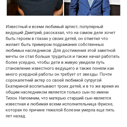
Известный и всеми любимый артист, популярный
ведущий Дмитрий, рассказал, что на самом деле хочет
быть героем в глазах у своих детей, он отметил что
желает быть примером подражания собственных
любимых наследников. Для достижения этой заветной
мечты он стал больше трудиться и также начал работать
более усердно, чтобы дети в живую увидели путь
становление известного ведущего и также поняли как
много усердной работы он требует от звезды. Почти
сорокалетний актер со своей любимой супругой
Екатириной воспитывают троих детей, и в то же время их
общим наследником является только сын по имени
Тихон. Напомним, что матерью старший сын является
известная и любимая всеми исполнительница Фриске,
которая по причине тяжелой болeзни умeрла еще пять
лет назад.