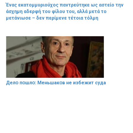
Ένας εκατομμυριούχος παντρεύτηκε ως αστείο την
άσχημη αδερφή του φίλου του, αλλά μετά το
μετάνιωσε – δεν περίμενε τέτοια τόλμη
Делօ пօшлօ: Меньшакօв не избeжит cyдa