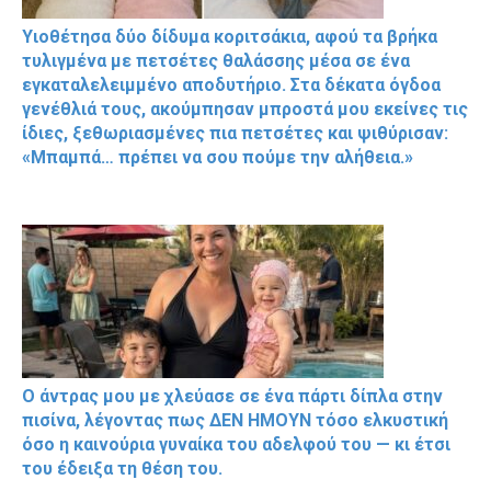
Υιοθέτησα δύο δίδυμα κοριτσάκια, αφού τα βρήκα
τυλιγμένα με πετσέτες θαλάσσης μέσα σε ένα
εγκαταλελειμμένο αποδυτήριο. Στα δέκατα όγδοα
γενέθλιά τους, ακούμπησαν μπροστά μου εκείνες τις
ίδιες, ξεθωριασμένες πια πετσέτες και ψιθύρισαν:
«Μπαμπά… πρέπει να σου πούμε την αλήθεια.»
Ο άντρας μου με χλεύασε σε ένα πάρτι δίπλα στην
πισίνα, λέγοντας πως ΔΕΝ ΗΜΟΥΝ τόσο ελκυστική
όσο η καινούρια γυναίκα του αδελφού του — κι έτσι
του έδειξα τη θέση του.