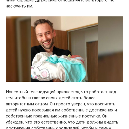
наскучить им.
Известный телеведущий признается, что работает над
тем, чтобы в глазах своих детей стать более
авторитетным отцом. Он просто уверен, что воспитать
детей нужно показывая им собственные достижения и
собственные правильные жизненные поступки. Он
убежден, что это естественно, что дети должны видеть
достижения собственных родителей, чтобы и самим