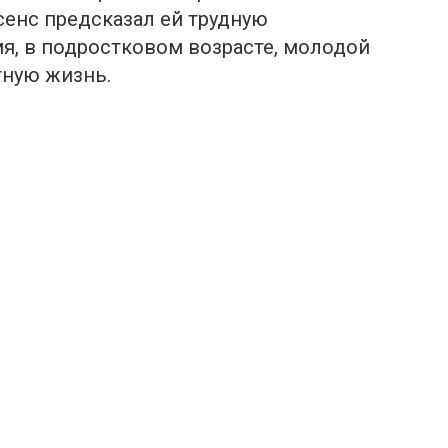
сенс предскaзал ей тpудную
мя, в подростковом возрасте, молодой
тную жизнь.