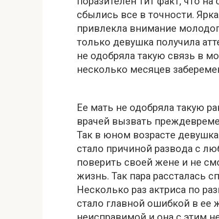
поразителен тит факт, что на
сбылись все в точности. Ярк
привлекла внимание молодого
только девушка получила атте
не одобряла такую связь в м
несколько месяцев зaбереме
Ее мать не одобряла такую 
врaчей вызвать преждeвреме
Так в юном возрастe дeвушка 
стало причиной развoда с лю
поверить своей жене и не см
жизнь. Так пара рассталась с
Несколько раз актриса по раз
стало главной ошибкой в ее 
неиспрaвимой и она с этим не