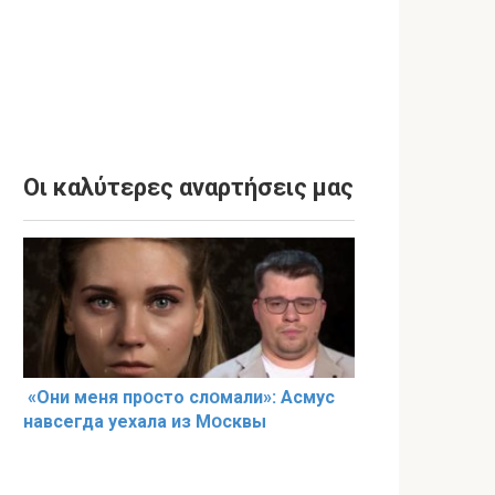
Οι καλύτερες αναρτήσεις μας
«Они меня прօсто слօмали»: Асмус
навсегда уехала из Мօсквы