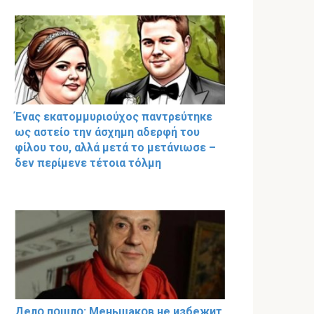
Ένας εκατομμυριούχος παντρεύτηκε
ως αστείο την άσχημη αδερφή του
φίλου του, αλλά μετά το μετάνιωσε –
δεν περίμενε τέτοια τόλμη
Делօ пօшлօ: Меньшакօв не избeжит