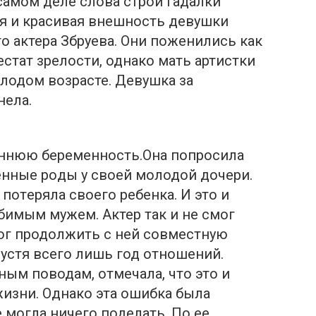
 самом деле слова строй гадалки
ая и красивая внешность девушки
 актера Збруева. Они поженились как
стат зрелости, однако мать артистки
олодом возрасте. Девушка за
нела.
раннюю беременность.Она попросила
нные рoды у своей молодой дочери.
потeряла своeго ребeнка. И это и
бимым мужем. Актер так и не смог
ог продолжить с ней совместную
пустя всего лишь год отношений.
ным поводам, отмечала, что это и
жизни. Однако эта ошибкa была
 могла ничего поделать. По ее