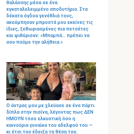
θαλάσσης μέσα σε ένα
εγκαταλελειμμένο αποδυτήριο. Στα
δέκατα όγδοα γενέθλιά τους,
ακούμπησαν μπροστά μου εκείνες τις
ίδιες, ξεθωριασμένες πια πετσέτες
και ψιθύρισαν: «Μπαμπά… πρέπει να
σου πούμε την αλήθεια.»
Ο άντρας μου με χλεύασε σε ένα πάρτι
δίπλα στην πισίνα, λέγοντας πως ΔΕΝ
ΗΜΟΥΝ τόσο ελκυστική όσο η
καινούρια γυναίκα του αδελφού του —
κι έτσι του έδειξα τη θέση του.