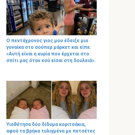
Ο πεντάχρονος γιος μου έδειξε μια
γυναίκα στο σούπερ μάρκετ και είπε:
«Αυτή είναι η κυρία που έρχεται στο
σπίτι μας όταν εσύ είσαι στη δουλειά».
Υιοθέτησα δύο δίδυμα κοριτσάκια,
αφού τα βρήκα τυλιγμένα με πετσέτες