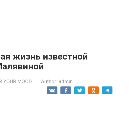
ная жизнь известной
Малявиной
R YOUR MOOD
Author:
admin