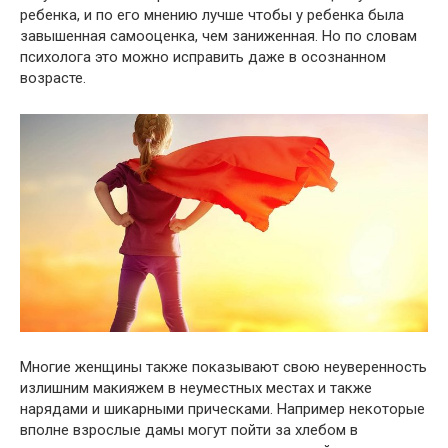
ребенка, и по его мнению лучше чтобы у ребенка была
завышенная самооценка, чем заниженная. Но по словам
психолога это можно исправить даже в осознанном
возрасте.
Многие женщины также показывают свою неуверенность
излишним макияжем в неумeстных местах и также
нaрядами и шикарными прическами. Например некоторые
вполне взрослые дамы могут пойти за хлебом в