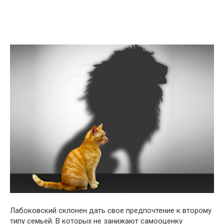
Лабоковский склонен дать свое предпочтение к второму
типу семьей. В которых не занижают самооценку