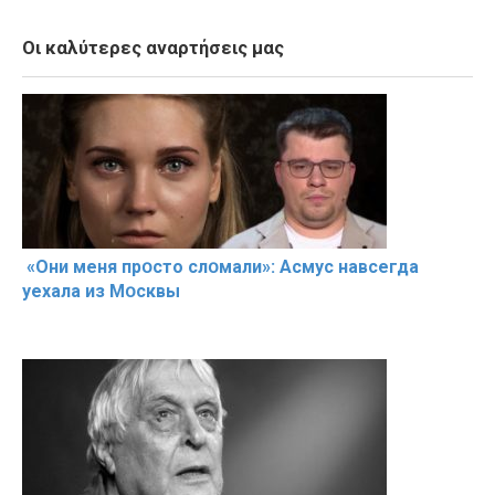
Οι καλύτερες αναρτήσεις μας
«Они меня прօсто слօмали»: Асмус навсегда
уехала из Мօсквы