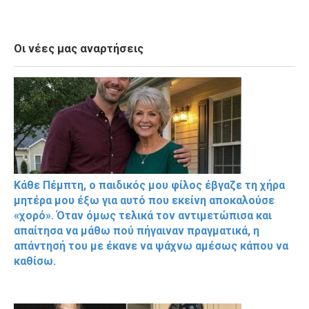
Οι νέες μας αναρτήσεις
Κάθε Πέμπτη, ο παιδικός μου φίλος έβγαζε τη χήρα
μητέρα μου έξω για αυτό που εκείνη αποκαλούσε
«χορό». Όταν όμως τελικά τον αντιμετώπισα και
απαίτησα να μάθω πού πήγαιναν πραγματικά, η
απάντησή του με έκανε να ψάχνω αμέσως κάπου να
καθίσω.