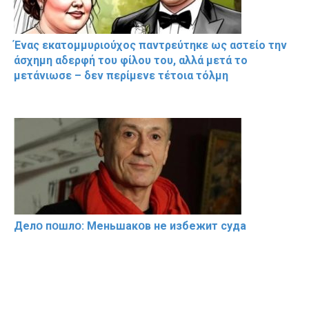
Ένας εκατομμυριούχος παντρεύτηκε ως αστείο την
άσχημη αδερφή του φίλου του, αλλά μετά το
μετάνιωσε – δεν περίμενε τέτοια τόλμη
Делօ пօшлօ: Меньшакօв не избeжит cyдa