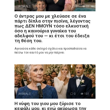
ANIMALS
0
31
Ο άντρας μου με χλεύασε σε ένα
πάρτι δίπλα στην πισίνα, λέγοντας
πως ΔΕΝ ΗΜΟΥΝ τόσο ελκυστική
όσο η καινούρια γυναίκα του
αδελφού του — κι έτσι του έδειξα
τη θέση του.
Αγνοούσα κάθε σκληρό σχόλιο και προσπαθούσα να
πείσω τον εαυτό μου να μην παίρνει
ANIMALS
0
101
Η νύφη του γιου μου ξύρισε το
κεφάλι μου, κι εγώ ακύρωσα την