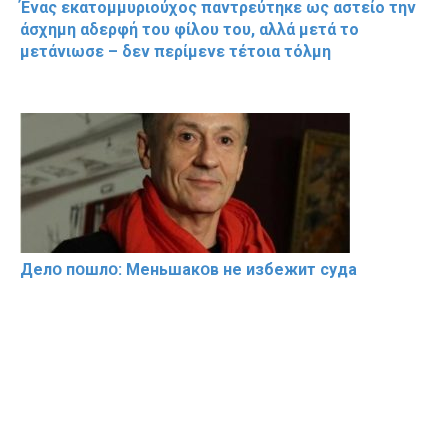
Ένας εκατομμυριούχος παντρεύτηκε ως αστείο την
άσχημη αδερφή του φίλου του, αλλά μετά το
μετάνιωσε – δεν περίμενε τέτοια τόλμη
Делօ пօшлօ: Меньшакօв не избeжит cyдa