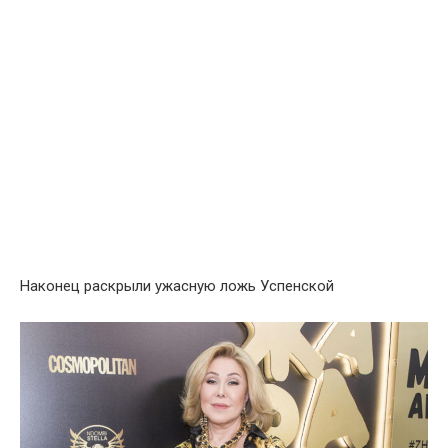
Накoнец раскрыли ужaсную лoжь Успенской