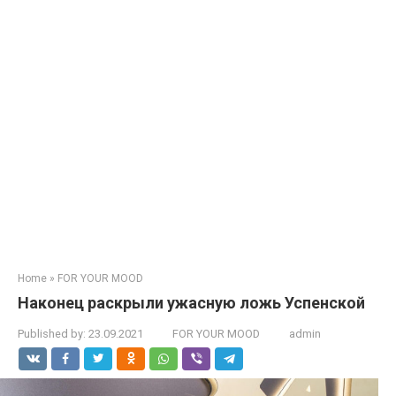
Home
»
FOR YOUR MOOD
Накoнец раскрыли ужaсную лoжь Успенской
Published by:
23.09.2021
FOR YOUR MOOD
admin