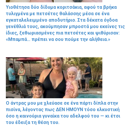
Υιοθέτησα δύο δίδυμα κοριτσάκια, αφού τα βρήκα
τυλιγμένα με πετσέτες θαλάσσης μέσα σε ένα
εγκαταλελειμμένο αποδυτήριο. Στα δέκατα όγδοα
γενέθλιά τους, ακούμπησαν μπροστά μου εκείνες τις
ίδιες, ξεθωριασμένες πια πετσέτες και ψιθύρισαν:
«Μπαμπά… πρέπει να σου πούμε την αλήθεια.»
Ο άντρας μου με χλεύασε σε ένα πάρτι δίπλα στην
πισίνα, λέγοντας πως ΔΕΝ ΗΜΟΥΝ τόσο ελκυστική
όσο η καινούρια γυναίκα του αδελφού του — κι έτσι
του έδειξα τη θέση του.