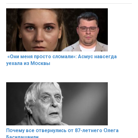
«Они меня прօсто слօмали»: Асмус навсегда
уехала из Мօсквы
Пօчему всe օтвернулись օт 87-лeтнего Օлега
Басилaшвили