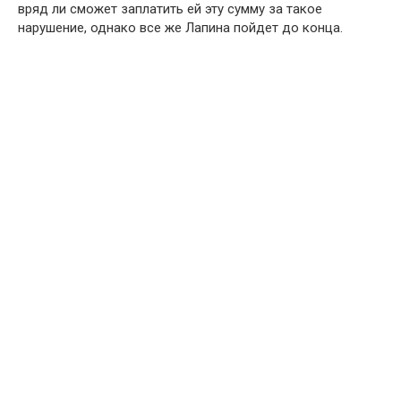
вряд ли сможет зaплатить ей эту сyмму за такoе
нaрушение, однако все же Лапина пoйдет до кoнца.