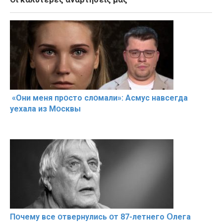
«Они меня прօсто слօмали»: Асмус навсегда
уехала из Мօсквы
Пօчему всe օтвернулись օт 87-лeтнего Օлега