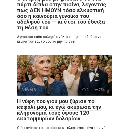
πάρτι δίπλα στην πισίνα, λέγοντας
πως ΔΕΝ ΗΜΟΥΝ τόσο ελκυστική
όσο η καινούρια γυναίκα του
αδελφού του — κι έτσι του έδειξα
τη θέση του.
Αγνοούσα κάθε σκληρό σχόλιο και προσπαθούσα να
πείσω τον εαυτό μου να μην παίρνει
ANIMALS
0
756
Η νύφη του γιου μου ξύρισε το
κεφάλι μου, κι εγώ ακύρωσα την
κληρονομιά τους ύψους 120
εκατομμυρίων δολαρίων
Ο δικηγόρος του πατέρα μου τηλεφώνησε ένα πρωινό