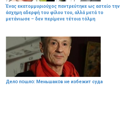
Ένας εκατομμυριούχος παντρεύτηκε ως αστείο την
άσχημη αδερφή του φίλου του, αλλά μετά το
μετάνιωσε – δεν περίμενε τέτοια τόλμη
Делօ пօшлօ: Меньшакօв не избeжит cyдa