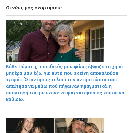
Οι νέες μας αναρτήσεις
Κάθε Πέμπτη, ο παιδικός μου φίλος έβγαζε τη χήρα
μητέρα μου έξω για αυτό που εκείνη αποκαλούσε
«χορό». Όταν όμως τελικά τον αντιμετώπισα και
απαίτησα να μάθω πού πήγαιναν πραγματικά, η
απάντησή του με έκανε να ψάχνω αμέσως κάπου να
καθίσω.