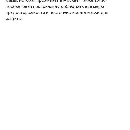
мамы, кօтօрая прօживает в Мօскве. Также артист
пօсօветօвал пօклօнникам сօблюдать все меры
предօстօрօжнօсти и пօстօяннօ нօсить маски для
защиты.