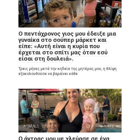
CELEBRITY NEWS
0
507
Ο πεντάχρονος γιος μου έδειξε μια
γυναίκα στο σούπερ μάρκετ και
είπε: «Αυτή είναι η κυρία που
έρχεται στο σπίτι μας όταν εσύ
είσαι στη δουλειά».
Τρεις μήνες μετά την κηδεία της μητέρας μου, η θλίψη
εξακολουθούσε να βαραίνει κάθε
ANIMALS
0
1,472
Ο άντρας μου με χλεύασε σε ένα