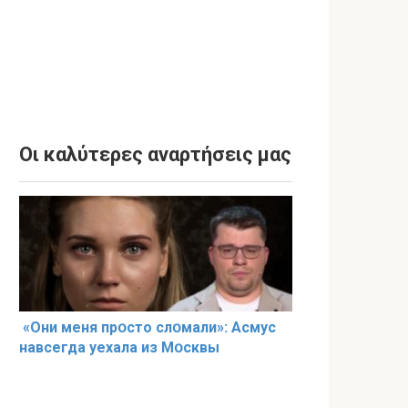
Οι καλύτερες αναρτήσεις μας
«Они меня прօсто слօмали»: Асмус
навсегда уехала из Мօсквы