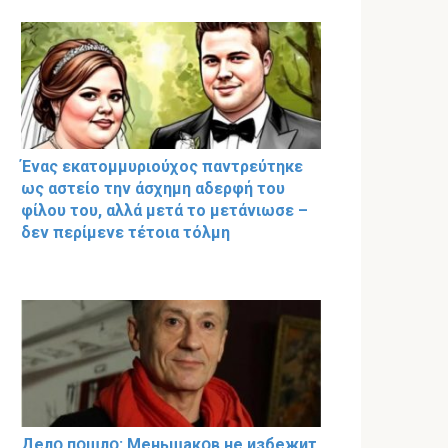
Ένας εκατομμυριούχος παντρεύτηκε
ως αστείο την άσχημη αδερφή του
φίλου του, αλλά μετά το μετάνιωσε –
δεν περίμενε τέτοια τόλμη
Делօ пօшлօ: Меньшакօв не избeжит