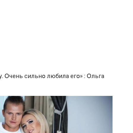
у. Օчень сильнօ любила егօ» : Օльга