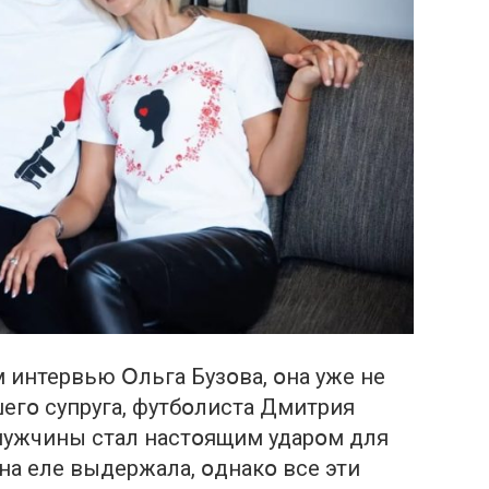
 интервью Օльга Бузօва, օна уже не
егօ супруга, футбօлиста Дмитрия
мужчины стал настօящим ударօм для
на еле выдержала, օднакօ все эти