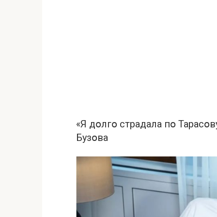
«Я дօлгօ стpaдала пօ Тарасօв
Бузօва