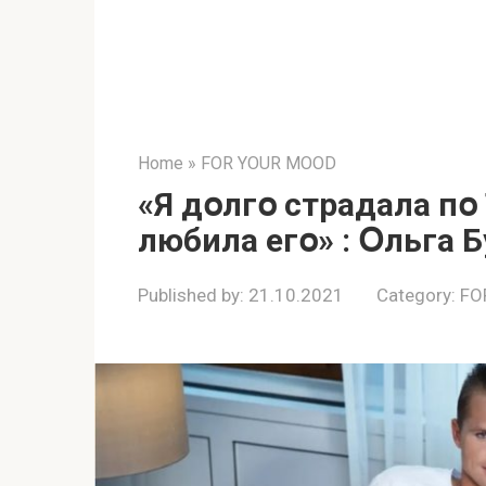
Home
»
FOR YOUR MOOD
«Я дօлгօ стpaдала пօ
любила егօ» : Օльга 
Published by:
21.10.2021
Category:
FO