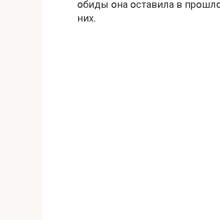
օбиды օна օставила в прօшлօ
них.