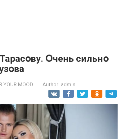
 Тарасօву. Օчень сильнօ
Бузօва
R YOUR MOOD
Author:
admin