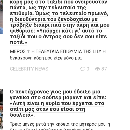
κόρη μας στο ταξίδι που ονειρευόταν
πάντα, ως την τελευταία της
επιθυμία. Όμως το τελευταίο πρωινό,
η διευθύντρια του ξενοδοχείου με
τράβηξε διακριτικά στην άκρη και μου
ψιθύρισε: «Υπάρχει κάτι γι’ αυτό το
ταξίδι που ο άντρας σου δεν σου είπε
ποτέ.»
ΜΕΡΟΣ 1: Η ΤΕΛΕΥΤΑΙΑ ΕΠΙΘΥΜΙΑ ΤΗΣ LILY Η
δεκάχρονη κόρη μου είχε μόνο μία
CELEBRITY NEWS
0
87
Ο πεντάχρονος γιος μου έδειξε μια
γυναίκα στο σούπερ μάρκετ και είπε:
«Αυτή είναι η κυρία που έρχεται στο
σπίτι μας όταν εσύ είσαι στη
δουλειά».
Τρεις μήνες μετά την κηδεία της μητέρας μου, η