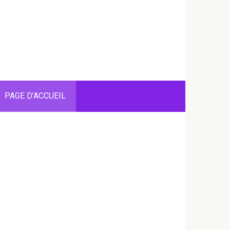
PAGE D’ACCUEIL
ANIMALS
Δεν παντρεύτηκα ποτέ ο
ξαναχόρεψα με άλλον άν