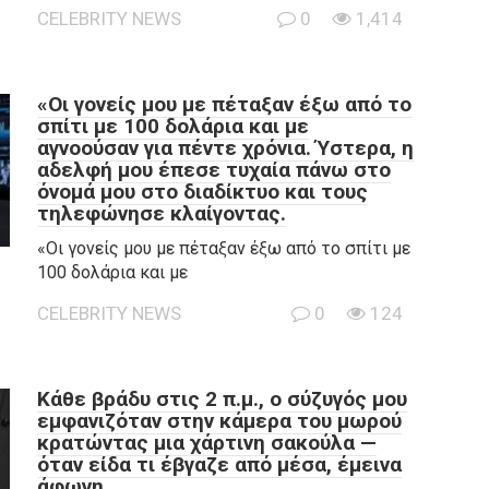
CELEBRITY NEWS
0
1,414
«Οι γονείς μου με πέταξαν έξω από το
σπίτι με 100 δολάρια και με
αγνοούσαν για πέντε χρόνια. Ύστερα, η
αδελφή μου έπεσε τυχαία πάνω στο
όνομά μου στο διαδίκτυο και τους
τηλεφώνησε κλαίγοντας.
«Οι γονείς μου με πέταξαν έξω από το σπίτι με
100 δολάρια και με
CELEBRITY NEWS
0
124
Κάθε βράδυ στις 2 π.μ., ο σύζυγός μου
εμφανιζόταν στην κάμερα του μωρού
κρατώντας μια χάρτινη σακούλα —
όταν είδα τι έβγαζε από μέσα, έμεινα
άφωνη