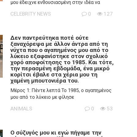
μου έδειχνε ενθουσιασμένη στην ιδέα να
CELEBRITY NEWS
0
127
Δεν παντρεύτηκα ποτέ ούτε
ξαναχόρεψα με άλλον άντρα από τη
νύχτα που ο αγαπημένος μου από το
λύκειο εξαφανίστηκε στον σχολικό
χορό αποφοίτησης το 1985. Και τότε,
την περασμένη εβδομάδα, ένα μικρό
κορίτσι έβαλε στα χέρια μου τη
χαμένη μπουτονιέρα του.
Μέρος 1: Πέντε λεπτά Το 1985, ο αγαπημένος
μου από το λύκειο με φίλησε
ANIMALS
0
53
Ο σύζυγός μου κι εγώ πήγαμε την