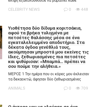
θλίψη εξακολουθούσε να βαραίνει κάθε
CELEBRITY NEWS
0
448
Υιοθέτησα δύο δίδυμα κοριτσάκια,
αφού τα βρήκα τυλιγμένα με
πετσέτες θαλάσσης μέσα σε ένα
εγκαταλελειμμένο αποδυτήριο. Στα
δέκατα όγδοα γενέθλιά τους,
ακούμπησαν μπροστά μου εκείνες τις
ίδιες, ξεθωριασμένες πια πετσέτες
και ψιθύρισαν: «Μπαμπά… πρέπει να
σου πούμε την αλήθεια.»
ΜΕΡΟΣ 1 Την ημέρα που οι κόρες μου έκλεισαν
τα δεκαοκτώ, άφησαν δύο ξεθωριασμένες
ANIMALS
0
709
Ο άντρας μου με χλεύασε σε ένα