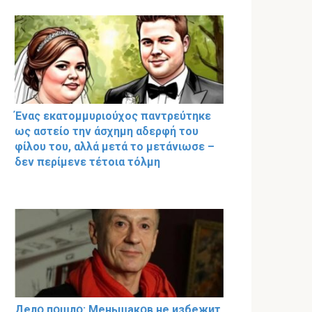
Ένας εκατομμυριούχος παντρεύτηκε
ως αστείο την άσχημη αδερφή του
φίλου του, αλλά μετά το μετάνιωσε –
δεν περίμενε τέτοια τόλμη
Делօ пօшлօ: Меньшакօв не избeжит