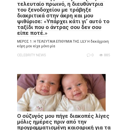
τελευταίο πρωινό, η διευθύντρια
του ξενοδοχείου με τράβηξε
διακριτικά στην άκρη και μου
ψιθύρισε: «Υπάρχει κάτι γι’ αυτό το
ταξίδι που ο άντρας σου δεν σου
είπε ποτέ.»
ΜΕΡΟΣ 1: Η ΤΕΛΕΥΤΑΙΑ ΕΠΙΘΥΜΙΑ ΤΗΣ LILY Η δεκάχρονη
κόρη μου είχε μόνο μία
CELEBRITY NEWS
0
885
Ο σύζυγός μου πήγε διακοπές λίγες
μόλις ημέρες πριν από την
προγραμματισμένη καισαρική για τα