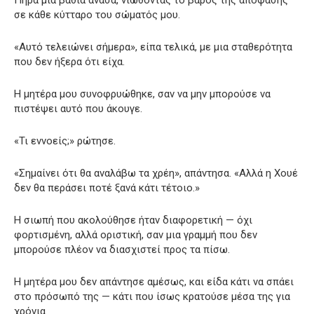
Πήρα μια βαθιά ανάσα, νιώθοντας το βάρος της απόφασης
σε κάθε κύτταρο του σώματός μου.
«Αυτό τελειώνει σήμερα», είπα τελικά, με μια σταθερότητα
που δεν ήξερα ότι είχα.
Η μητέρα μου συνοφρυώθηκε, σαν να μην μπορούσε να
πιστέψει αυτό που άκουγε.
«Τι εννοείς;» ρώτησε.
«Σημαίνει ότι θα αναλάβω τα χρέη», απάντησα. «Αλλά η Χουέ
δεν θα περάσει ποτέ ξανά κάτι τέτοιο.»
Η σιωπή που ακολούθησε ήταν διαφορετική — όχι
φορτισμένη, αλλά οριστική, σαν μια γραμμή που δεν
μπορούσε πλέον να διασχιστεί προς τα πίσω.
Η μητέρα μου δεν απάντησε αμέσως, και είδα κάτι να σπάει
στο πρόσωπό της — κάτι που ίσως κρατούσε μέσα της για
χρόνια.