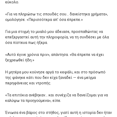
εύκολο.
«Για να πληρώσω τις σπουδές σου… δανείστηκα χρήματα»,
ομολόγησε. «Περισσότερα απ’ όσα έπρεπε.»
Για μια στιγμή το μυαλό μου άδειασε, προσπαθώντας να
επεξεργαστεί αυτή την πληροφορία, να τη συνδέσει με όλα
όσα πίστευα πως ήξερα.
«Αυτό έγινε χρόνια πριν», απάντησα. «Θα έπρεπε να έχει
ξεχρεωθεί ήδη.»
Η μητέρα μου κούνησε αργά το κεφάλι, και στο πρόσωπό
της φάνηκε κάτι που δεν είχα ξαναδεί — ένα μείγμα
περηφάνειας και ντροπής.
«Τα επιτόκια ανέβηκαν… και συνέχιζα να δανείζομαι για να
καλύψω τα προηγούμενα», είπε.
Ένιωσα ένα βάρος στο στήθος, γιατί αυτή η ιστορία δεν ήταν