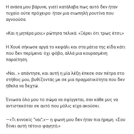
Η ανάσα μου βάρυνε, γιατί κατάλαβα πως αυτό δεν ήταν
τυχαίο ούτε πρόχειρο· ήταν μια σιωπηλή ρουτίνα που
αγνοούσα.
«Και η μητέρα μου;» ρώτησα τελικά. «Ξέρει ότι τρως έτσι;»
Η Χουέ σήκωσε αργά το κεφάλι και στα μάτια της είδα κάτι
που δεν περίμενα: όχι φόβο, αλλά μια κουρασμένη
παραίτηση.
«Ναι…» απάντησε, και αυτή η μία λέξη έπεσε σαν πέτρα στο
στήθος μου, βυθίζοντάς με σε μια πραγματικότητα που δεν
ήθελα να δεχτώ.
Ένιωσα όλο μου το σώμα να σφίγγεται, σαν κάθε μυς να
αντιστεκόταν σε αυτό που μόλις είχα ακούσει.
—«Τι εννοείς “ναι”;»— η φωνή μου δεν ήταν πια ήρεμη. «Σου
δίνει αυτή τέτοιο φαγητό;»