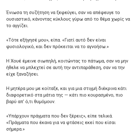
Ένιωσα τη συζήτηση να ξεφεύγει, σαν να απέφευγε το
ουσιαστικό, κάνοντας κύκλους γύρω από το θέμα χωρίς να
το αγγίζει.
«Τότε εξήγησέ μου», είπα. «Γιατί αυτό δεν είναι
φυσιολογικό, και δεν πρόκειται να το αγνοήσω.»
Η Χουέ έμεινε σιωπηλή, κοιτώντας το πάτωμα, σαν να μην
ήθελε να μπλεχτεί σε αυτή την αντιπαράθεση, σαν να την
είχε ξαναζήσει.
Η μητέρα μου με κοίταξε, και για μια στιγμή διέκρινα κάτι
διαφορετικό στα μάτια της — κάτι πιο κουρασμένο, πιο
βαρύ απ’ ό,τι θυμόμουν.
«Υπάρχουν πράγματα που δεν ξέρεις», είπε τελικά.
«Πράγματα που έκανα για να φτάσεις εκεί που είσαι
σήμερα.»