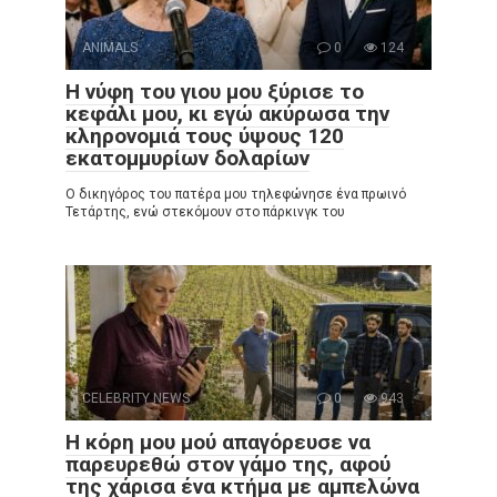
ANIMALS
0
124
Η νύφη του γιου μου ξύρισε το
κεφάλι μου, κι εγώ ακύρωσα την
κληρονομιά τους ύψους 120
εκατομμυρίων δολαρίων
Ο δικηγόρος του πατέρα μου τηλεφώνησε ένα πρωινό
Τετάρτης, ενώ στεκόμουν στο πάρκινγκ του
CELEBRITY NEWS
0
943
Η κόρη μου μού απαγόρευσε να
παρευρεθώ στον γάμο της, αφού
της χάρισα ένα κτήμα με αμπελώνα