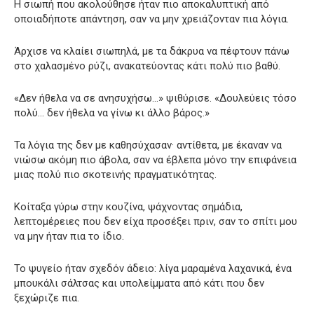
Η σιωπή που ακολούθησε ήταν πιο αποκαλυπτική από
οποιαδήποτε απάντηση, σαν να μην χρειάζονταν πια λόγια.
Άρχισε να κλαίει σιωπηλά, με τα δάκρυα να πέφτουν πάνω
στο χαλασμένο ρύζι, ανακατεύοντας κάτι πολύ πιο βαθύ.
«Δεν ήθελα να σε ανησυχήσω…» ψιθύρισε. «Δουλεύεις τόσο
πολύ… δεν ήθελα να γίνω κι άλλο βάρος.»
Τα λόγια της δεν με καθησύχασαν· αντίθετα, με έκαναν να
νιώσω ακόμη πιο άβολα, σαν να έβλεπα μόνο την επιφάνεια
μιας πολύ πιο σκοτεινής πραγματικότητας.
Κοίταξα γύρω στην κουζίνα, ψάχνοντας σημάδια,
λεπτομέρειες που δεν είχα προσέξει πριν, σαν το σπίτι μου
να μην ήταν πια το ίδιο.
Το ψυγείο ήταν σχεδόν άδειο: λίγα μαραμένα λαχανικά, ένα
μπουκάλι σάλτσας και υπολείμματα από κάτι που δεν
ξεχώριζε πια.