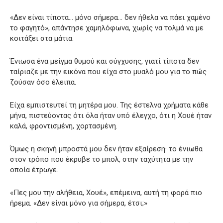
«Δεν είναι τίποτα… μόνο σήμερα… δεν ήθελα να πάει χαμένο
το φαγητό», απάντησε χαμηλόφωνα, χωρίς να τολμά να με
κοιτάξει στα μάτια.
Ένιωσα ένα μείγμα θυμού και σύγχυσης, γιατί τίποτα δεν
ταίριαζε με την εικόνα που είχα στο μυαλό μου για το πώς
ζούσαν όσο έλειπα.
Είχα εμπιστευτεί τη μητέρα μου. Της έστελνα χρήματα κάθε
μήνα, πιστεύοντας ότι όλα ήταν υπό έλεγχο, ότι η Χουέ ήταν
καλά, φροντισμένη, χορτασμένη.
Όμως η σκηνή μπροστά μου δεν ήταν εξαίρεση· το ένιωθα
στον τρόπο που έκρυβε το μπολ, στην ταχύτητα με την
οποία έτρωγε.
«Πες μου την αλήθεια, Χουέ», επέμεινα, αυτή τη φορά πιο
ήρεμα. «Δεν είναι μόνο για σήμερα, έτσι;»