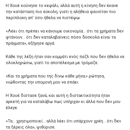
Η Χουέ κούνησε το κεφάλι, αλλά αυτή η κίνηση δεν έκανε
την κατάσταση πιο εύκολη, γιατί η αλήθεια φαινόταν πιο
περίπλοκη απ’ όσο ήθελα να πιστέψω.
«Λέει ότι πρέπει να κάνουμε οικονομία… ότι τα χρήματα δεν
φτάνουν… ότι δεν καταλαβαίνεις πόσο δύσκολα είναι τα
πράγματα», εξήγησε αργά.
Κάθε της λέξη ήταν σαν κομμάτι ενός παζλ που δεν ήθελα να
ολοκληρώσω, γιατί το αποτέλεσμα με τρόμαζε.
«Και τα χρήματα που της δίνω κάθε μήνα;» ρώτησα,
νιώθοντας την υπομονή μου να σπάει.
Η Χουέ δίστασε ξανά, και αυτή η διστακτικότητα ήταν
αρκετή για να καταλάβω πως υπήρχαν κι άλλα που δεν μου
έλεγε.
«Τα… χρησιμοποιεί… αλλά λέει ότι υπάρχουν χρέη… ότι δεν
τα ξέρεις όλα», ψιθύρισε.