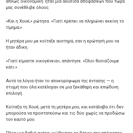
απλώς οικονομική· ήταν μια αλυσίδα αποφάσεων που τώρα
μας συνέθλιβε όλους.
«Και η Χουέ;» ρώτησα. «Γιατί πρέπει να πληρώνει εκείνη το
τίμημα;»
Η μητέρα μου με κοίταξε αυστηρά, σαν η ερώτησή μου να
ήταν άδικη.
«Γιατί είμαστε οικογένεια», απάντησε. «Όλοι θυσιάζουμε
κάτι.»
Αυτά τα λόγια ήταν το αποκορύφωμα της έντασης — η
στιγμή που όλα κατέληγαν σε μια ξεκάθαρη και επώδυνη
επιλογή.
Κοίταξα τη Χουέ, μετά τη μητέρα μου, και κατάλαβα ότι δεν
μπορούσα να προστατεύσω και τις δύο χωρίς να προδώσω
τον εαυτό μου.