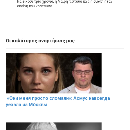
Για είκοσι τρία χρόνια, η Μαίρη πίστευε πως η σιωπή ήταν
εκείνη που κρατούσε
Οι καλύτερες αναρτήσεις μας
«Они меня прօсто слօмали»: Асмус навсегда
уехала из Мօсквы