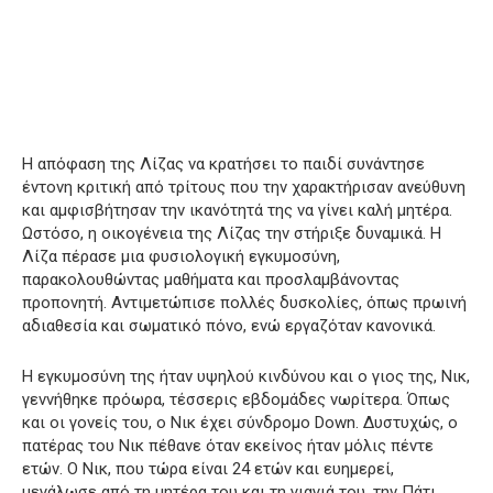
Η απόφαση της Λίζας να κρατήσει το παιδί συνάντησε
έντονη κριτική από τρίτους που την χαρακτήρισαν ανεύθυνη
και αμφισβήτησαν την ικανότητά της να γίνει καλή μητέρα.
Ωστόσο, η οικογένεια της Λίζας την στήριξε δυναμικά. Η
Λίζα πέρασε μια φυσιολογική εγκυμοσύνη,
παρακολουθώντας μαθήματα και προσλαμβάνοντας
προπονητή. Αντιμετώπισε πολλές δυσκολίες, όπως πρωινή
αδιαθεσία και σωματικό πόνο, ενώ εργαζόταν κανονικά.
Η εγκυμοσύνη της ήταν υψηλού κινδύνου και ο γιος της, Νικ,
γεννήθηκε πρόωρα, τέσσερις εβδομάδες νωρίτερα. Όπως
και οι γονείς του, ο Νικ έχει σύνδρομο Down. Δυστυχώς, ο
πατέρας του Νικ πέθανε όταν εκείνος ήταν μόλις πέντε
ετών. Ο Νικ, που τώρα είναι 24 ετών και ευημερεί,
μεγάλωσε από τη μητέρα του και τη γιαγιά του, την Πάτι.