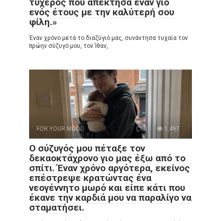
τυχερός που απέκτησα έναν γιο
ενός έτους με την καλύτερή σου
φίλη.»
Έναν χρόνο μετά το διαζύγιό μας, συνάντησα τυχαία τον
πρώην σύζυγό μου, τον Ίθαν,
FOR YOUR MOOD
0
1,497
Ο σύζυγός μου πέταξε τον
δεκαοκτάχρονο γιο μας έξω από το
σπίτι. Έναν χρόνο αργότερα, εκείνος
επέστρεψε κρατώντας ένα
νεογέννητο μωρό και είπε κάτι που
έκανε την καρδιά μου να παραλίγο να
σταματήσει.