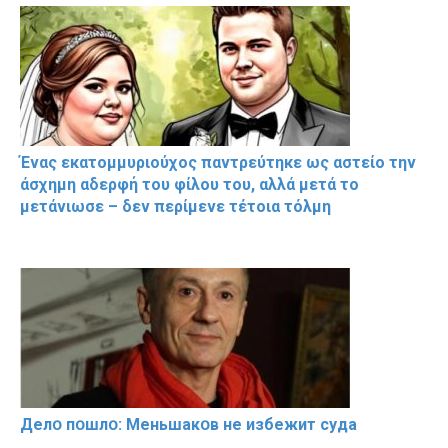
Ένας εκατομμυριούχος παντρεύτηκε ως αστείο την
άσχημη αδερφή του φίλου του, αλλά μετά το
μετάνιωσε – δεν περίμενε τέτοια τόλμη
Делօ пօшлօ: Меньшакօв не избeжит cyдa