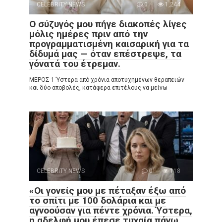
CELEBRITY NEWS
0
1,244
Ο σύζυγός μου πήγε διακοπές λίγες
μόλις ημέρες πριν από την
προγραμματισμένη καισαρική για τα
δίδυμά μας — όταν επέστρεψε, τα
γόνατά του έτρεμαν.
ΜΕΡΟΣ 1 Ύστερα από χρόνια αποτυχημένων θεραπειών
και δύο αποβολές, κατάφερα επιτέλους να μείνω
CELEBRITY NEWS
0
118
«Οι γονείς μου με πέταξαν έξω από
το σπίτι με 100 δολάρια και με
αγνοούσαν για πέντε χρόνια. Ύστερα,
η αδελφή μου έπεσε τυχαία πάνω