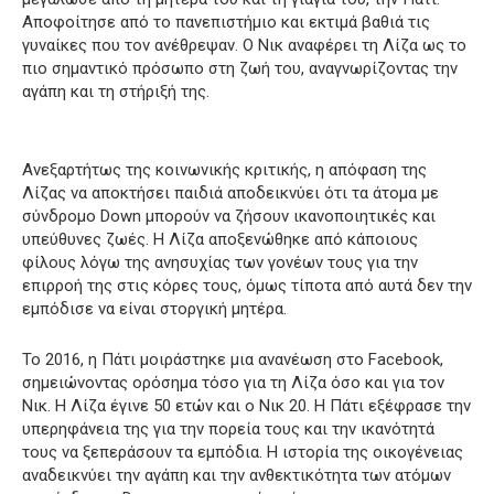
Αποφοίτησε από το πανεπιστήμιο και εκτιμά βαθιά τις
γυναίκες που τον ανέθρεψαν. Ο Νικ αναφέρει τη Λίζα ως το
πιο σημαντικό πρόσωπο στη ζωή του, αναγνωρίζοντας την
αγάπη και τη στήριξή της.
Ανεξαρτήτως της κοινωνικής κριτικής, η απόφαση της
Λίζας να αποκτήσει παιδιά αποδεικνύει ότι τα άτομα με
σύνδρομο Down μπορούν να ζήσουν ικανοποιητικές και
υπεύθυνες ζωές. Η Λίζα αποξενώθηκε από κάποιους
φίλους λόγω της ανησυχίας των γονέων τους για την
επιρροή της στις κόρες τους, όμως τίποτα από αυτά δεν την
εμπόδισε να είναι στοργική μητέρα.
Το 2016, η Πάτι μοιράστηκε μια ανανέωση στο Facebook,
σημειώνοντας ορόσημα τόσο για τη Λίζα όσο και για τον
Νικ. Η Λίζα έγινε 50 ετών και ο Νικ 20. Η Πάτι εξέφρασε την
υπερηφάνεια της για την πορεία τους και την ικανότητά
τους να ξεπεράσουν τα εμπόδια. Η ιστορία της οικογένειας
αναδεικνύει την αγάπη και την ανθεκτικότητα των ατόμων