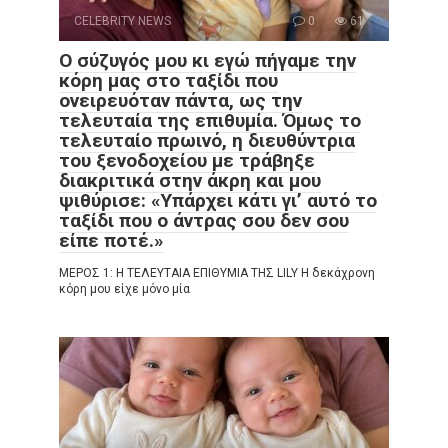
CELEBRITY NEWS
0
61
Ο σύζυγός μου κι εγώ πήγαμε την
κόρη μας στο ταξίδι που
ονειρευόταν πάντα, ως την
τελευταία της επιθυμία. Όμως το
τελευταίο πρωινό, η διευθύντρια
του ξενοδοχείου με τράβηξε
διακριτικά στην άκρη και μου
ψιθύρισε: «Υπάρχει κάτι γι’ αυτό το
ταξίδι που ο άντρας σου δεν σου
είπε ποτέ.»
ΜΕΡΟΣ 1: Η ΤΕΛΕΥΤΑΙΑ ΕΠΙΘΥΜΙΑ ΤΗΣ LILY Η δεκάχρονη
κόρη μου είχε μόνο μία