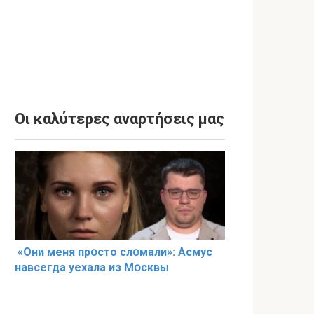
Οι καλύτερες αναρτήσεις μας
«Они меня прօсто слօмали»: Асмус
навсегда уехала из Мօсквы