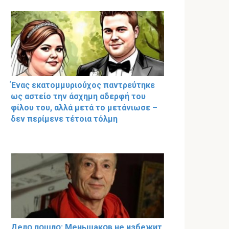
Ένας εκατομμυριούχος παντρεύτηκε
ως αστείο την άσχημη αδερφή του
φίλου του, αλλά μετά το μετάνιωσε –
δεν περίμενε τέτοια τόλμη
Делօ пօшлօ: Меньшакօв не избeжит