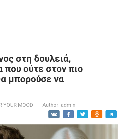
ος στη δουλειά,
 που ούτε στον πιο
θα μπορούσε να
R YOUR MOOD
Author:
admin