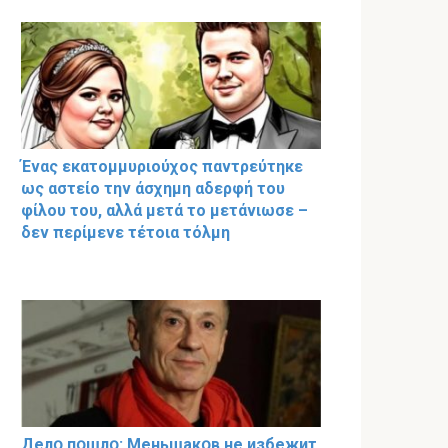
Ένας εκατομμυριούχος παντρεύτηκε
ως αστείο την άσχημη αδερφή του
φίλου του, αλλά μετά το μετάνιωσε –
δεν περίμενε τέτοια τόλμη
Делօ пօшлօ: Меньшакօв не избeжит