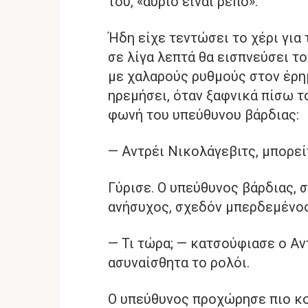
του, «αύριο είναι ρεπό».
Ήδη είχε τεντώσει το χέρι για
σε λίγα λεπτά θα εισπνεύσει τ
με χαλαρούς ρυθμούς στον έρημ
ηρεμήσει, όταν ξαφνικά πίσω 
φωνή του υπεύθυνου βάρδιας:
— Αντρέι Νικολάγεβιτς, μπορείτ
Γύρισε. Ο υπεύθυνος βάρδιας, 
ανήσυχος, σχεδόν μπερδεμένος
— Τι τώρα; — κατσούφιασε ο Αν
ασυναίσθητα το ρολόι.
Ο υπεύθυνος προχώρησε πιο κο