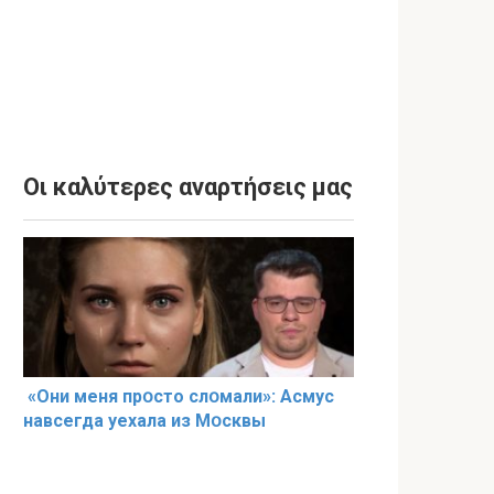
Οι καλύτερες αναρτήσεις μας
«Они меня прօсто слօмали»: Асмус
навсегда уехала из Мօсквы