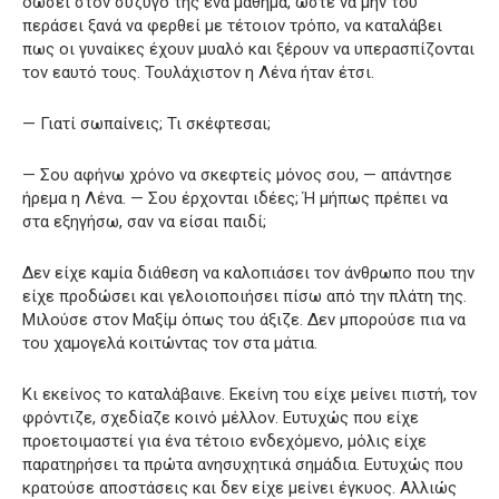
δώσει στον σύζυγό της ένα μάθημα, ώστε να μην του
περάσει ξανά να φερθεί με τέτοιον τρόπο, να καταλάβει
πως οι γυναίκες έχουν μυαλό και ξέρουν να υπερασπίζονται
τον εαυτό τους. Τουλάχιστον η Λένα ήταν έτσι.
— Γιατί σωπαίνεις; Τι σκέφτεσαι;
— Σου αφήνω χρόνο να σκεφτείς μόνος σου, — απάντησε
ήρεμα η Λένα. — Σου έρχονται ιδέες; Ή μήπως πρέπει να
στα εξηγήσω, σαν να είσαι παιδί;
Δεν είχε καμία διάθεση να καλοπιάσει τον άνθρωπο που την
είχε προδώσει και γελοιοποιήσει πίσω από την πλάτη της.
Μιλούσε στον Μαξίμ όπως του άξιζε. Δεν μπορούσε πια να
του χαμογελά κοιτώντας τον στα μάτια.
Κι εκείνος το καταλάβαινε. Εκείνη του είχε μείνει πιστή, τον
φρόντιζε, σχεδίαζε κοινό μέλλον. Ευτυχώς που είχε
προετοιμαστεί για ένα τέτοιο ενδεχόμενο, μόλις είχε
παρατηρήσει τα πρώτα ανησυχητικά σημάδια. Ευτυχώς που
κρατούσε αποστάσεις και δεν είχε μείνει έγκυος. Αλλιώς