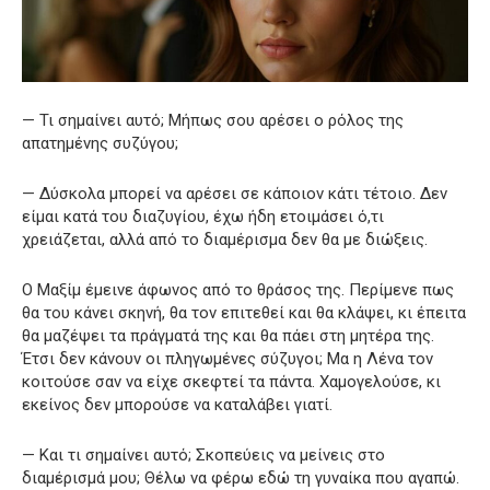
— Τι σημαίνει αυτό; Μήπως σου αρέσει ο ρόλος της
απατημένης συζύγου;
— Δύσκολα μπορεί να αρέσει σε κάποιον κάτι τέτοιο. Δεν
είμαι κατά του διαζυγίου, έχω ήδη ετοιμάσει ό,τι
χρειάζεται, αλλά από το διαμέρισμα δεν θα με διώξεις.
Ο Μαξίμ έμεινε άφωνος από το θράσος της. Περίμενε πως
θα του κάνει σκηνή, θα τον επιτεθεί και θα κλάψει, κι έπειτα
θα μαζέψει τα πράγματά της και θα πάει στη μητέρα της.
Έτσι δεν κάνουν οι πληγωμένες σύζυγοι; Μα η Λένα τον
κοιτούσε σαν να είχε σκεφτεί τα πάντα. Χαμογελούσε, κι
εκείνος δεν μπορούσε να καταλάβει γιατί.
— Και τι σημαίνει αυτό; Σκοπεύεις να μείνεις στο
διαμέρισμά μου; Θέλω να φέρω εδώ τη γυναίκα που αγαπώ.