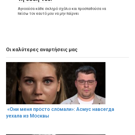
Αγνοούσα κάθε σκληρό σχόλιο και προσπαθούσα να
πείσω τον εαυτό μου να μην παίρνει
Οι καλύτερες αναρτήσεις μας
«Они меня прօсто слօмали»: Асмус навсегда
уехала из Мօсквы