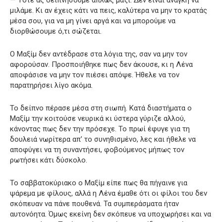
μιλάμε. Κι αν έχεις κάτι να πεις, καλύτερα να μην το κρατάς
μέσα σου, για να μη γίνει αργά και να μπορούμε να
διορθώσουμε ό,τι σώζεται.
Ο Μαξίμ δεν αντέδρασε στα λόγια της, σαν να μην τον
αφορούσαν. Προσποιήθηκε πως δεν άκουσε, κι η Λένα
αποφάσισε να μην τον πιέσει απόψε. Ήθελε να τον
παρατηρήσει λίγο ακόμα.
Το δείπνο πέρασε μέσα στη σιωπή. Κατά διαστήματα ο
Μαξίμ την κοιτούσε νευρικά κι ύστερα γύριζε αλλού,
κάνοντας πως δεν την πρόσεχε. Το πρωί έφυγε για τη
δουλειά νωρίτερα απ’ το συνηθισμένο, λες και ήθελε να
αποφύγει να τη συναντήσει, φοβούμενος μήπως τον
ρωτήσει κάτι δύσκολο.
Το σαββατοκύριακο ο Μαξίμ είπε πως θα πήγαινε για
ψάρεμα με φίλους, αλλά η Λένα έμαθε ότι οι φίλοι του δεν
σκόπευαν να πάνε πουθενά. Τα συμπεράσματα ήταν
αυτονόητα. Όμως εκείνη δεν σκόπευε να υποχωρήσει και να