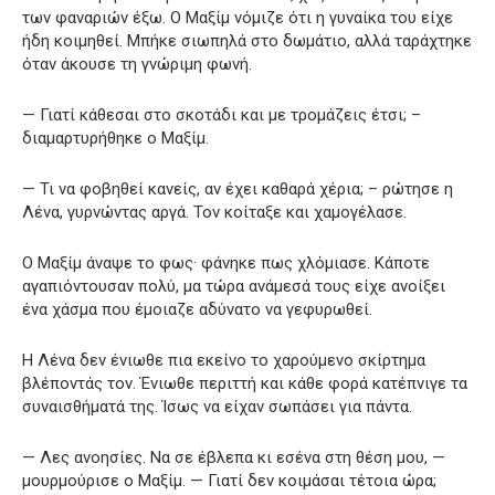
των φαναριών έξω. Ο Μαξίμ νόμιζε ότι η γυναίκα του είχε
ήδη κοιμηθεί. Μπήκε σιωπηλά στο δωμάτιο, αλλά ταράχτηκε
όταν άκουσε τη γνώριμη φωνή.
— Γιατί κάθεσαι στο σκοτάδι και με τρομάζεις έτσι; –
διαμαρτυρήθηκε ο Μαξίμ.
— Τι να φοβηθεί κανείς, αν έχει καθαρά χέρια; – ρώτησε η
Λένα, γυρνώντας αργά. Τον κοίταξε και χαμογέλασε.
Ο Μαξίμ άναψε το φως· φάνηκε πως χλόμιασε. Κάποτε
αγαπιόντουσαν πολύ, μα τώρα ανάμεσά τους είχε ανοίξει
ένα χάσμα που έμοιαζε αδύνατο να γεφυρωθεί.
Η Λένα δεν ένιωθε πια εκείνο το χαρούμενο σκίρτημα
βλέποντάς τον. Ένιωθε περιττή και κάθε φορά κατέπνιγε τα
συναισθήματά της. Ίσως να είχαν σωπάσει για πάντα.
— Λες ανοησίες. Να σε έβλεπα κι εσένα στη θέση μου, —
μουρμούρισε ο Μαξίμ. — Γιατί δεν κοιμάσαι τέτοια ώρα;