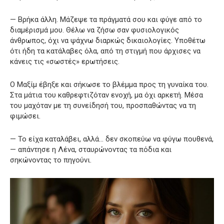
— Βρήκα άλλη. Μάζεψε τα πράγματά σου και φύγε από το
διαμέρισμά μου. Θέλω να ζήσω σαν φυσιολογικός
άνθρωπος, όχι να ψάχνω διαρκώς δικαιολογίες. Υποθέτω
ότι ήδη τα κατάλαβες όλα, από τη στιγμή που άρχισες να
κάνεις τις «σωστές» ερωτήσεις.
Ο Μαξίμ έβηξε και σήκωσε το βλέμμα προς τη γυναίκα του.
Στα μάτια του καθρεφτιζόταν ενοχή, μα όχι αρκετή. Μέσα
του μαχόταν με τη συνείδησή του, προσπαθώντας να τη
φιμώσει.
— Το είχα καταλάβει, αλλά… δεν σκοπεύω να φύγω πουθενά,
— απάντησε η Λένα, σταυρώνοντας τα πόδια και
σηκώνοντας το πηγούνι.