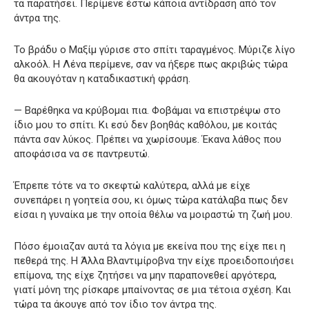
τα παρατήσει. Περίμενε έστω κάποια αντίδραση από τον
άντρα της.
Το βράδυ ο Μαξίμ γύρισε στο σπίτι ταραγμένος. Μύριζε λίγο
αλκοόλ. Η Λένα περίμενε, σαν να ήξερε πως ακριβώς τώρα
θα ακουγόταν η καταδικαστική φράση.
— Βαρέθηκα να κρύβομαι πια. Φοβάμαι να επιστρέψω στο
ίδιο μου το σπίτι. Κι εσύ δεν βοηθάς καθόλου, με κοιτάς
πάντα σαν λύκος. Πρέπει να χωρίσουμε. Έκανα λάθος που
αποφάσισα να σε παντρευτώ.
Έπρεπε τότε να το σκεφτώ καλύτερα, αλλά με είχε
συνεπάρει η γοητεία σου, κι όμως τώρα κατάλαβα πως δεν
είσαι η γυναίκα με την οποία θέλω να μοιραστώ τη ζωή μου.
Πόσο έμοιαζαν αυτά τα λόγια με εκείνα που της είχε πει η
πεθερά της. Η Άλλα Βλαντιμίροβνα την είχε προειδοποιήσει
επίμονα, της είχε ζητήσει να μην παραπονεθεί αργότερα,
γιατί μόνη της ρίσκαρε μπαίνοντας σε μια τέτοια σχέση. Και
τώρα τα άκουγε από τον ίδιο τον άντρα της.