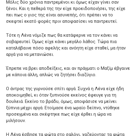
Μόλις δύο χρόνια παντρεμένοι κι όμως είχαν γίνει σαν
ξένοι. Και η πεθερά της την είχε προειδοποιήσει, της είχε
πει πως ο γιος της είναι ασυνεπής, ότι πρέπει να το
σκεφτεί εκατό φορές πριν αποφασίσει να παντρευτεί.
Τότε η Λένα νόμιζε πως θα κατάφερνε να τον κάνει να
σοβαρευτεί. Όμως είχε κάνει μεγάλο λάθος. Τώρα πια
καταλάβαινε πόσο αφελής και ανόητη είχε σταθεί, μα ήταν
αργά για να μετανιώσει.
Έπρεπε να βρει αποδείξεις, και αν πράγματι ο Μαξίμ έβγαινε
με κάποια άλλη, απλώς να ζητήσει διαζύγιο.
Ο άντρας της γυρνούσε σπίτι αργά. Συχνά η Λένα είχε ήδη
αποκοιμηθεί, κι όταν ξυπνούσε εκείνος έφευγε για τη
δουλειά. Εκείνο το βράδυ, όμως, αποφάσισε να μείνει
ξύπνια μέχρι αργά. Ετοίμασε ένα ωραίο δείπνο, ντύθηκε
προσεγμένα και σκέφτηκε πως είχε έρθει η ώρα να
μιλήσουν.
Η Λένα έσβησε τα φώτα στο σαλόνι, χαζεύοντας τα φώτα