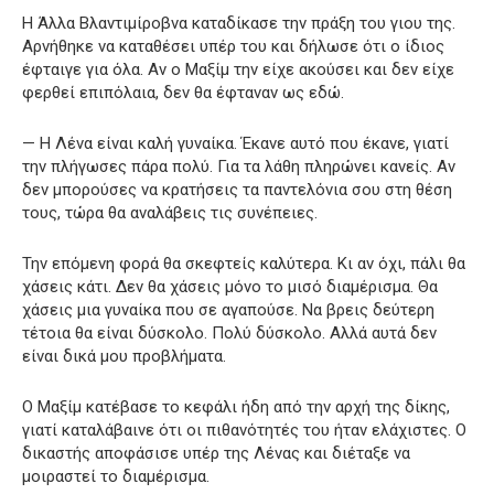
Η Άλλα Βλαντιμίροβνα καταδίκασε την πράξη του γιου της.
Αρνήθηκε να καταθέσει υπέρ του και δήλωσε ότι ο ίδιος
έφταιγε για όλα. Αν ο Μαξίμ την είχε ακούσει και δεν είχε
φερθεί επιπόλαια, δεν θα έφταναν ως εδώ.
— Η Λένα είναι καλή γυναίκα. Έκανε αυτό που έκανε, γιατί
την πλήγωσες πάρα πολύ. Για τα λάθη πληρώνει κανείς. Αν
δεν μπορούσες να κρατήσεις τα παντελόνια σου στη θέση
τους, τώρα θα αναλάβεις τις συνέπειες.
Την επόμενη φορά θα σκεφτείς καλύτερα. Κι αν όχι, πάλι θα
χάσεις κάτι. Δεν θα χάσεις μόνο το μισό διαμέρισμα. Θα
χάσεις μια γυναίκα που σε αγαπούσε. Να βρεις δεύτερη
τέτοια θα είναι δύσκολο. Πολύ δύσκολο. Αλλά αυτά δεν
είναι δικά μου προβλήματα.
Ο Μαξίμ κατέβασε το κεφάλι ήδη από την αρχή της δίκης,
γιατί καταλάβαινε ότι οι πιθανότητές του ήταν ελάχιστες. Ο
δικαστής αποφάσισε υπέρ της Λένας και διέταξε να
μοιραστεί το διαμέρισμα.