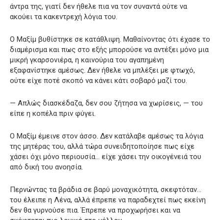
άντρα της, γιατί δεν ήθελε πια να τον συναντά ούτε να
ακούει τα κακεντρεχή λόγια του.
Ο Μαξίμ βυθίστηκε σε κατάθλιψη. Μαθαίνοντας ότι έχασε το
διαμέρισμα και πως στο εξής μπορούσε να αντέξει μόνο μια
μικρή γκαρσονιέρα, η καινούρια του αγαπημένη
εξαφανίστηκε αμέσως. Δεν ήθελε να μπλέξει με φτωχό,
ούτε είχε ποτέ σκοπό να κάνει κάτι σοβαρό μαζί του.
— Απλώς διασκέδαζα, δεν σου ζήτησα να χωρίσεις, — του
είπε η κοπέλα πριν φύγει.
Ο Μαξίμ έμεινε στον άσσο. Δεν κατάλαβε αμέσως τα λόγια
της μητέρας του, αλλά τώρα συνειδητοποίησε πως είχε
χάσει όχι μόνο περιουσία… είχε χάσει την οικογένειά του
από δική του ανοησία.
Περνώντας τα βράδια σε βαρύ μοναχικότητα, σκεφτόταν…
του έλειπε η Λένα, αλλά έπρεπε να παραδεχτεί πως εκείνη
δεν θα γυρνούσε πια. Έπρεπε να προχωρήσει και να