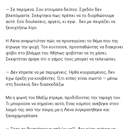
— Σε περίμενα. Σου ετοίμασα δείπνο. Σχεδόν δεν
βλεπόμαστε. Σκέφτηκα πως πρέπει να το διορθώσουμε
αυτό. Εσύ δουλεύεις, αργείς, κι εγώ… δεν με πειράζει να
ξενυχτήσω λίγο.
Η Λένα αναρωτιόταν πώς να προσεγγίσει το θέμα που της
έτρωγε την ψυχή. Τον κοιτούσε, προσπαθώντας να διακρίνει
φόβο στο βλέμμα του. Μήπως φοβόταν να τη χάσει;
Σκεφτόταν άραγε ότι ο γάμος τους μπορεί να τελειώσει;
— Δεν έπρεπε να με περιμένεις. Ήρθα κουρασμένος, δεν
έχω όρεξη για κουβέντες. Ό,τι είπες είναι σωστό — μένω
στη δουλειά, δεν διασκεδάζω.
Μα η φωνή του Μαξίμ έτρεμε, προδίδοντας την ταραχή του.
Τι μπορούσε να σημαίνει αυτό; Ένας κόμπος ανέβηκε στον
λαιμό της από την πίκρα, μα η Λένα συγκρατήθηκε και
ξαναχαμογέλασε.
— Τότε ας δειπνήσουμε απλώς μαζί. Δεν είναι ανάγκη να