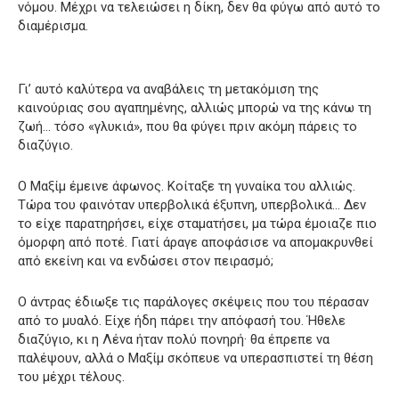
νόμου. Μέχρι να τελειώσει η δίκη, δεν θα φύγω από αυτό το
διαμέρισμα.
Γι’ αυτό καλύτερα να αναβάλεις τη μετακόμιση της
καινούριας σου αγαπημένης, αλλιώς μπορώ να της κάνω τη
ζωή… τόσο «γλυκιά», που θα φύγει πριν ακόμη πάρεις το
διαζύγιο.
Ο Μαξίμ έμεινε άφωνος. Κοίταξε τη γυναίκα του αλλιώς.
Τώρα του φαινόταν υπερβολικά έξυπνη, υπερβολικά… Δεν
το είχε παρατηρήσει, είχε σταματήσει, μα τώρα έμοιαζε πιο
όμορφη από ποτέ. Γιατί άραγε αποφάσισε να απομακρυνθεί
από εκείνη και να ενδώσει στον πειρασμό;
Ο άντρας έδιωξε τις παράλογες σκέψεις που του πέρασαν
από το μυαλό. Είχε ήδη πάρει την απόφασή του. Ήθελε
διαζύγιο, κι η Λένα ήταν πολύ πονηρή· θα έπρεπε να
παλέψουν, αλλά ο Μαξίμ σκόπευε να υπερασπιστεί τη θέση
του μέχρι τέλους.