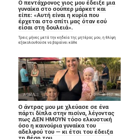
Ο πεντάχρονος γιος μου έδειξε μια
γυναίκα στο σούπερ μάρκετ και
είπε: «Αυτή είναι η κυρία που
έρχεται στο σπίτι μας όταν εσύ
είσαι στη δουλειά».
Τρεις μήνες μετά την κηδεία της μητέρας μου, η θλίψη
εξακολουθούσε να βαραίνει κάθε
ANIMALS
0
957
Ο άντρας μου με χλεύασε σε ένα
πάρτι δίπλα στην πισίνα, λέγοντας
πως ΔΕΝ ΗΜΟΥΝ τόσο ελκυστική
όσο η καινούρια γυναίκα του
αδελφού του — κι έτσι του έδειξα
τη θέση του.