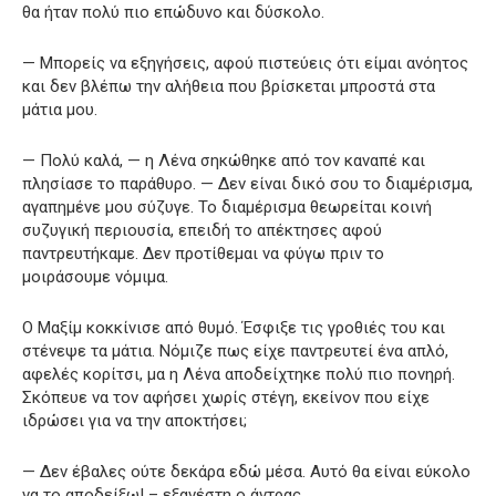
θα ήταν πολύ πιο επώδυνο και δύσκολο.
— Μπορείς να εξηγήσεις, αφού πιστεύεις ότι είμαι ανόητος
και δεν βλέπω την αλήθεια που βρίσκεται μπροστά στα
μάτια μου.
— Πολύ καλά, — η Λένα σηκώθηκε από τον καναπέ και
πλησίασε το παράθυρο. — Δεν είναι δικό σου το διαμέρισμα,
αγαπημένε μου σύζυγε. Το διαμέρισμα θεωρείται κοινή
συζυγική περιουσία, επειδή το απέκτησες αφού
παντρευτήκαμε. Δεν προτίθεμαι να φύγω πριν το
μοιράσουμε νόμιμα.
Ο Μαξίμ κοκκίνισε από θυμό. Έσφιξε τις γροθιές του και
στένεψε τα μάτια. Νόμιζε πως είχε παντρευτεί ένα απλό,
αφελές κορίτσι, μα η Λένα αποδείχτηκε πολύ πιο πονηρή.
Σκόπευε να τον αφήσει χωρίς στέγη, εκείνον που είχε
ιδρώσει για να την αποκτήσει;
— Δεν έβαλες ούτε δεκάρα εδώ μέσα. Αυτό θα είναι εύκολο
να το αποδείξω! – εξανέστη ο άντρας.