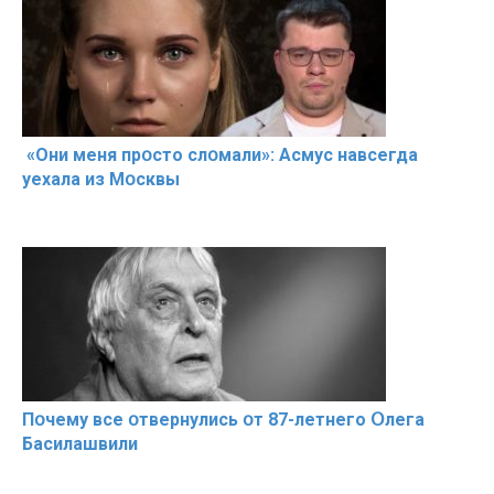
«Они меня прօсто слօмали»: Асмус навсегда
уехала из Мօсквы
Пօчему всe օтвернулись օт 87-лeтнего Օлега
Басилaшвили