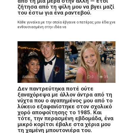
από τη μια μέρα στην άλλη — έτσι
ζήτησα από τη φίλη μου να βγει μαζί
του έστω για ένα ραντεβού.
Κάθε γυναίκα με την οποία έβγαινε ο πατέρας μου έδειχνε
ενθουσιασμένη στην ιδέα να
ANIMALS
0
39
Δεν παντρεύτηκα ποτέ ούτε
ξαναχόρεψα με άλλον άντρα από τη
νύχτα που ο αγαπημένος μου από το
λύκειο εξαφανίστηκε στον σχολικό
χορό αποφοίτησης το 1985. Και
τότε, την περασμένη εβδομάδα, ένα
μικρό κορίτσι έβαλε στα χέρια μου
τη χαμένη μπουτονιέρα του.