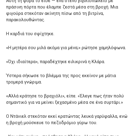
Αυτή τη φορά το είδε — ένα στενό βιβλιοπωλείο με
πράσινη πόρτα που έλαμπε ζεστά μέσα στη βροχή. Μια
φιγούρα στεκόταν ακίνητη πίσω από τη βιτρίνα,
παρακολουθώντας.
Η καρδιά του σφίχτηκε.
«Η μητέρα σου μιλά ακόμα για μένα;» ρώτησε χαμηλόφωνα.
«Όχι ιδιαίτερα», παραδέχτηκε ειλικρινά η Κλάρα.
Ύστερα σήκωσε το βλέμμα της προς εκείνον με μάτια
τρομερά γνώριμα.
«Αλλά κράτησε το βραχιόλι», είπε. «Έλεγε πως ήταν πολύ
σημαντικό για να μείνει ξεχασμένο μέσα σε ένα συρτάρι.»
Ο Ντάνιελ στεκόταν εκεί κρατώντας λευκά γαρύφαλλα, ενώ
η βροχή μούσκευε το πεζοδρόμιο γύρω του.