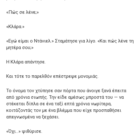
«Πώς σε λένε;»
«Κλάρα.»
«Εγώ είμαι ο Ντάνιελ.» Σταμάτησε για λίγο. «Και πώς λένε τη
μητέρα σου;»
Η Κλάρα απάντησε.
Και τότε το παρελθόν επέστρεψε μονομιάς.
Το όνομα τον χτύπησε σαν πόρτα που άνοιγε ξανά έπειτα
από χρόνια σιωπής. Την είδε αμέσως μπροστά του — να
στέκεται δίπλα σε ένα ταξί επτά χρόνια νωρίτερα,
κοιτάζοντάς τον με ένα βλέμμα που είχε προσπαθήσει
απεγνωσμένα να ξεχάσει.
«Όχι…» ψιθύρισε.