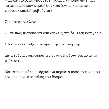
«Και κάτι ακόμα», πρόσθεσε η Κλάρα. «Η μαμά είπε πως
κάποιοι φεύγουν επειδή δεν νοιάζονται. Και κάποιοι
φεύγουν επειδή φοβούνται.»
Σταμάτησε για λίγο.
«Είπε πως πίστευε ότι εσύ ανήκεις στη δεύτερη κατηγορία.»
Ο Ντάνιελ κοίταξε ξανά προς την πράσινη πόρτα.
Επτά χρόνια ανεκπλήρωτων συναισθημάτων βάραιναν το
στήθος του.
Και τότε, επιτέλους, άρχισε να περπατά προς το φως που
τον περίμενε στο τέλος του δρόμου.