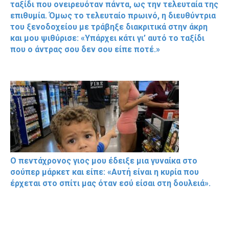
ταξίδι που ονειρευόταν πάντα, ως την τελευταία της
επιθυμία. Όμως το τελευταίο πρωινό, η διευθύντρια
του ξενοδοχείου με τράβηξε διακριτικά στην άκρη
και μου ψιθύρισε: «Υπάρχει κάτι γι’ αυτό το ταξίδι
που ο άντρας σου δεν σου είπε ποτέ.»
Ο πεντάχρονος γιος μου έδειξε μια γυναίκα στο
σούπερ μάρκετ και είπε: «Αυτή είναι η κυρία που
έρχεται στο σπίτι μας όταν εσύ είσαι στη δουλειά».