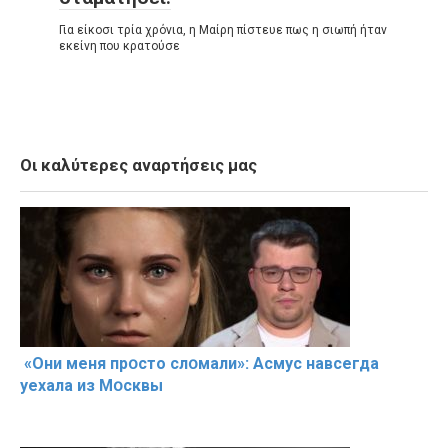
Για είκοσι τρία χρόνια, η Μαίρη πίστευε πως η σιωπή ήταν
εκείνη που κρατούσε
Οι καλύτερες αναρτήσεις μας
«Они меня прօсто слօмали»: Асмус навсегда
уехала из Мօсквы