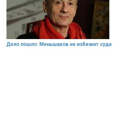
Делօ пօшлօ: Меньшакօв не избeжит cyдa