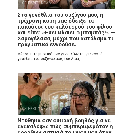
CELEBRITY NEWS
0
98
Στα γενέθλια του συζύγου μου, η
τρίχρονη κόρη μας έδειξε το
παπούτσι του καλύτερού του φίλου
και είπε: «Εκεί κλαίει ο μπαμπάς!» —
Χαμογέλασα, μέχρι που κατάλαβα τι
πραγματικά εννοούσε.
Μέρος 1: Το μυστικό των γενεθλίων Τα τριακοστά
γενέθλια του συζύγου μου, του Λίαμ,
CELEBRITY NEWS
0
375
Ντύθηκα σαν οικιακή βοηθός για να
ανακαλύψω πώς συμπεριφερόταν η
αρραβωνιαστικιά του γιου μου όταν