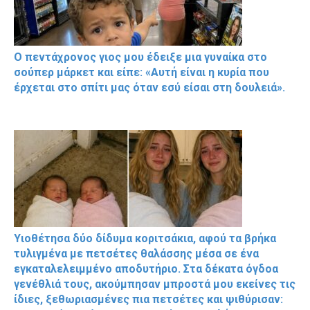
Ο πεντάχρονος γιος μου έδειξε μια γυναίκα στο
σούπερ μάρκετ και είπε: «Αυτή είναι η κυρία που
έρχεται στο σπίτι μας όταν εσύ είσαι στη δουλειά».
Υιοθέτησα δύο δίδυμα κοριτσάκια, αφού τα βρήκα
τυλιγμένα με πετσέτες θαλάσσης μέσα σε ένα
εγκαταλελειμμένο αποδυτήριο. Στα δέκατα όγδοα
γενέθλιά τους, ακούμπησαν μπροστά μου εκείνες τις
ίδιες, ξεθωριασμένες πια πετσέτες και ψιθύρισαν: