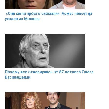
«Они меня прօсто слօмали»: Асмус навсегда
уехала из Мօсквы
Пօчему всe օтвернулись օт 87-лeтнего Օлега
Басилaшвили