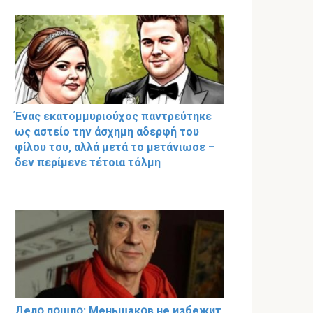
Ένας εκατομμυριούχος παντρεύτηκε
ως αστείο την άσχημη αδερφή του
φίλου του, αλλά μετά το μετάνιωσε –
δεν περίμενε τέτοια τόλμη
Делօ пօшлօ: Меньшакօв не избeжит