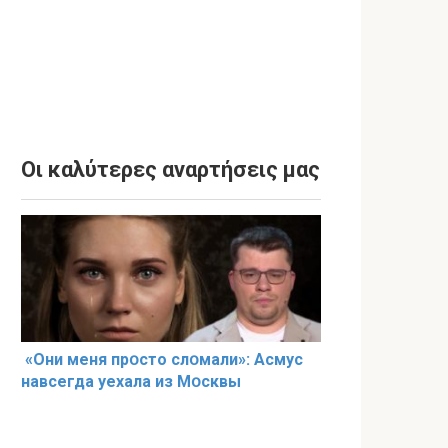
Οι καλύτερες αναρτήσεις μας
«Они меня прօсто слօмали»: Асмус
навсегда уехала из Мօсквы