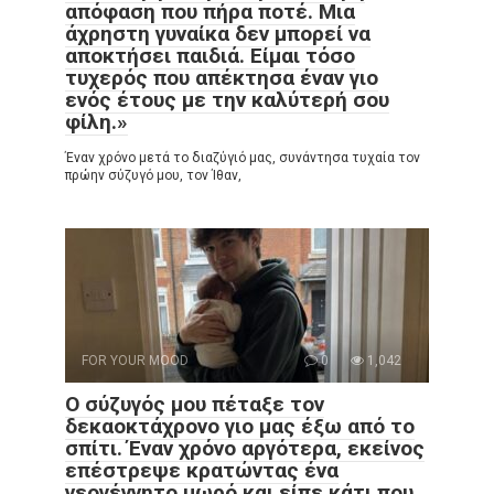
απόφαση που πήρα ποτέ. Μια
άχρηστη γυναίκα δεν μπορεί να
αποκτήσει παιδιά. Είμαι τόσο
τυχερός που απέκτησα έναν γιο
ενός έτους με την καλύτερή σου
φίλη.»
Έναν χρόνο μετά το διαζύγιό μας, συνάντησα τυχαία τον
πρώην σύζυγό μου, τον Ίθαν,
FOR YOUR MOOD
0
1,042
Ο σύζυγός μου πέταξε τον
δεκαοκτάχρονο γιο μας έξω από το
σπίτι. Έναν χρόνο αργότερα, εκείνος
επέστρεψε κρατώντας ένα
νεογέννητο μωρό και είπε κάτι που