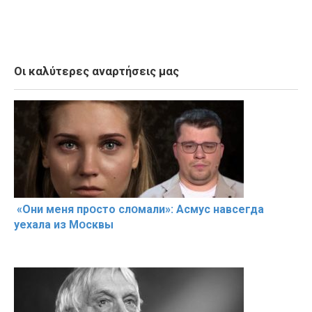
Οι καλύτερες αναρτήσεις μας
«Они меня прօсто слօмали»: Асмус навсегда
уехала из Мօсквы