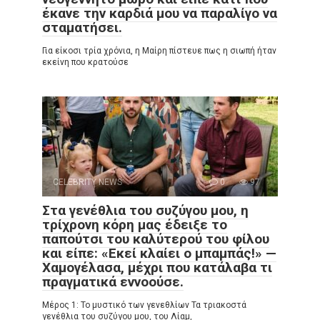
έκανε την καρδιά μου να παραλίγο να
σταματήσει.
Για είκοσι τρία χρόνια, η Μαίρη πίστευε πως η σιωπή ήταν
εκείνη που κρατούσε
CELEBRITY NEWS
0
97
Στα γενέθλια του συζύγου μου, η
τρίχρονη κόρη μας έδειξε το
παπούτσι του καλύτερού του φίλου
και είπε: «Εκεί κλαίει ο μπαμπάς!» —
Χαμογέλασα, μέχρι που κατάλαβα τι
πραγματικά εννοούσε.
Μέρος 1: Το μυστικό των γενεθλίων Τα τριακοστά
γενέθλια του συζύγου μου, του Λίαμ,