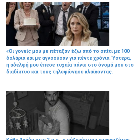
«Οι γονείς μου με πέταξαν έξω από το σπίτι με 100
δολάρια και με αγνοούσαν για πέντε χρόνια. Ύστερα,
η αδελφή μου έπεσε τυχαία πάνω στο όνομά μου στο
διαδίκτυο και τους τηλεφώνησε κλαίγοντας.
Κάθε βράδυ στις 2 π.μ., ο σύζυγός μου εμφανιζόταν