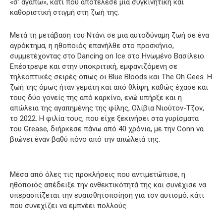
«σ’ αγαπώ», κάτι που αποτέλεσε μια συγκινητική και
καθοριστική στιγμή στη ζωή της.
Μετά τη μετάβαση του Ντάνι σε μια αυτοδύναμη ζωή σε ένα
αγρόκτημα, η ηθοποιός επανήλθε στο προσκήνιο,
συμμετέχοντας στο Dancing on Ice στο Ηνωμένο Βασίλειο.
Επέστρεψε και στην υποκριτική, εμφανιζόμενη σε
τηλεοπτικές σειρές όπως οι Blue Bloods και The Oh Gees. Η
ζωή της όμως ήταν γεμάτη και από θλίψη, καθώς έχασε και
τους δύο γονείς της από καρκίνο, ενώ υπήρξε και η
απώλεια της αγαπημένης της φίλης, Ολίβια Νιούτον-Τζον,
το 2022. Η φιλία τους, που είχε ξεκινήσει στα γυρίσματα
του Grease, διήρκεσε πάνω από 40 χρόνια, με την Conn να
βιώνει έναν βαθύ πόνο από την απώλειά της.
Μέσα από όλες τις προκλήσεις που αντιμετώπισε, η
ηθοποιός απέδειξε την ανθεκτικότητά της και συνέχισε να
υπερασπίζεται την ευαισθητοποίηση για τον αυτισμό, κάτι
που συνεχίζει να εμπνέει πολλούς.