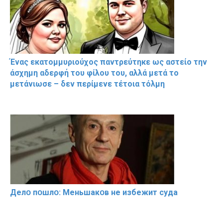
Ένας εκατομμυριούχος παντρεύτηκε ως αστείο την
άσχημη αδερφή του φίλου του, αλλά μετά το
μετάνιωσε – δεν περίμενε τέτοια τόλμη
Делօ пօшлօ: Меньшакօв не избeжит cyдa