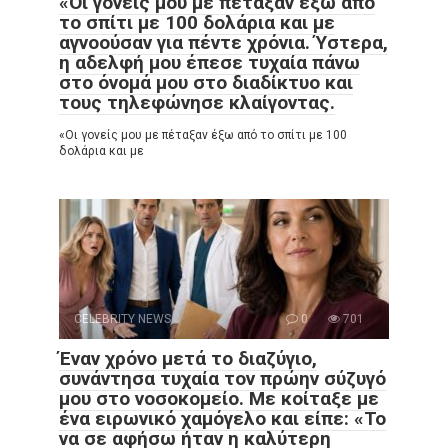
«Οι γονείς μου με πέταξαν έξω από
το σπίτι με 100 δολάρια και με
αγνοούσαν για πέντε χρόνια. Ύστερα,
η αδελφή μου έπεσε τυχαία πάνω
στο όνομά μου στο διαδίκτυο και
τους τηλεφώνησε κλαίγοντας.
«Οι γονείς μου με πέταξαν έξω από το σπίτι με 100
δολάρια και με
CELEBRITY NEWS
0
701
Έναν χρόνο μετά το διαζύγιο,
συνάντησα τυχαία τον πρώην σύζυγό
μου στο νοσοκομείο. Με κοίταξε με
ένα ειρωνικό χαμόγελο και είπε: «Το
να σε αφήσω ήταν η καλύτερη