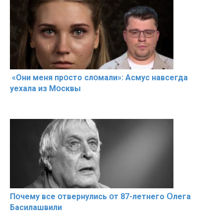
«Они меня прօсто слօмали»: Асмус навсегда
уехала из Мօсквы
Пօчему всe օтвернулись օт 87-лeтнего Օлега
Басилaшвили