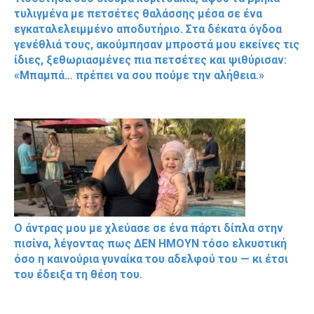
τυλιγμένα με πετσέτες θαλάσσης μέσα σε ένα
εγκαταλελειμμένο αποδυτήριο. Στα δέκατα όγδοα
γενέθλιά τους, ακούμπησαν μπροστά μου εκείνες τις
ίδιες, ξεθωριασμένες πια πετσέτες και ψιθύρισαν:
«Μπαμπά… πρέπει να σου πούμε την αλήθεια.»
Ο άντρας μου με χλεύασε σε ένα πάρτι δίπλα στην
πισίνα, λέγοντας πως ΔΕΝ ΗΜΟΥΝ τόσο ελκυστική
όσο η καινούρια γυναίκα του αδελφού του — κι έτσι
του έδειξα τη θέση του.