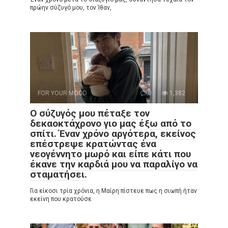
πρώην σύζυγό μου, τον Ίθαν,
FOR YOUR MOOD
0
1,382
Ο σύζυγός μου πέταξε τον
δεκαοκτάχρονο γιο μας έξω από το
σπίτι. Έναν χρόνο αργότερα, εκείνος
επέστρεψε κρατώντας ένα
νεογέννητο μωρό και είπε κάτι που
έκανε την καρδιά μου να παραλίγο να
σταματήσει.
Για είκοσι τρία χρόνια, η Μαίρη πίστευε πως η σιωπή ήταν
εκείνη που κρατούσε