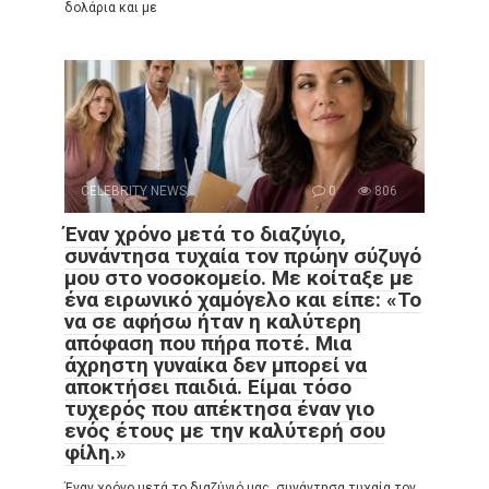
δολάρια και με
CELEBRITY NEWS
0
806
Έναν χρόνο μετά το διαζύγιο,
συνάντησα τυχαία τον πρώην σύζυγό
μου στο νοσοκομείο. Με κοίταξε με
ένα ειρωνικό χαμόγελο και είπε: «Το
να σε αφήσω ήταν η καλύτερη
απόφαση που πήρα ποτέ. Μια
άχρηστη γυναίκα δεν μπορεί να
αποκτήσει παιδιά. Είμαι τόσο
τυχερός που απέκτησα έναν γιο
ενός έτους με την καλύτερή σου
φίλη.»
Έναν χρόνο μετά το διαζύγιό μας, συνάντησα τυχαία τον