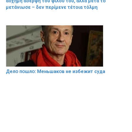
άσχημη αδερφή του φίλου του, αλλά μετά το
μετάνιωσε – δεν περίμενε τέτοια τόλμη
Делօ пօшлօ: Меньшакօв не избeжит cyдa