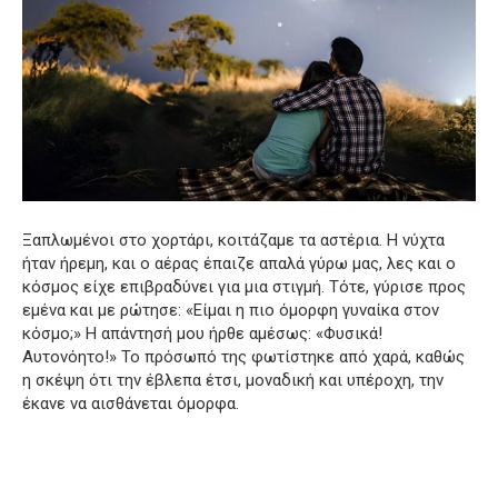
Ξαπλωμένοι στο χορτάρι, κοιτάζαμε τα αστέρια. Η νύχτα
ήταν ήρεμη, και ο αέρας έπαιζε απαλά γύρω μας, λες και ο
κόσμος είχε επιβραδύνει για μια στιγμή. Τότε, γύρισε προς
εμένα και με ρώτησε: «Είμαι η πιο όμορφη γυναίκα στον
κόσμο;» Η απάντησή μου ήρθε αμέσως: «Φυσικά!
Αυτονόητο!» Το πρόσωπό της φωτίστηκε από χαρά, καθώς
η σκέψη ότι την έβλεπα έτσι, μοναδική και υπέροχη, την
έκανε να αισθάνεται όμορφα.