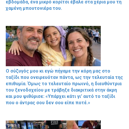
εβδομάδα, ένα μικρό κορίτσι έβαλε στα χέρια μου τη
χαμένη μπουτονιέρα του.
Ο σύζυγός μου κι εγώ πήγαμε την κόρη μας στο
ταξίδι που ονειρευόταν πάντα, ως την τελευταία της
επιθυμία. Όμως το τελευταίο πρωινό, η διευθύντρια
του ξενοδοχείου με τράβηξε διακριτικά στην άκρη
και μου ψιθύρισε: «Υπάρχει κάτι γι’ αυτό το ταξίδι
που ο άντρας σου δεν σου είπε ποτέ.»