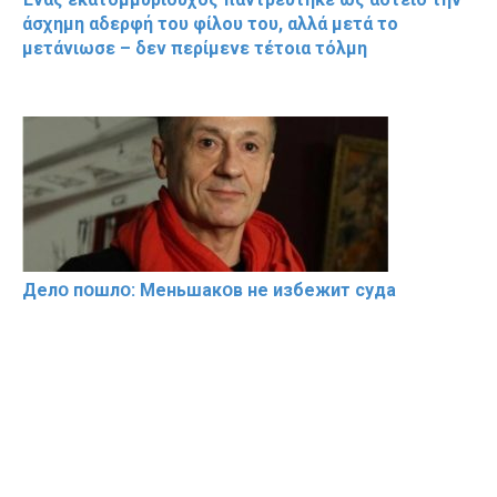
άσχημη αδερφή του φίλου του, αλλά μετά το
μετάνιωσε – δεν περίμενε τέτοια τόλμη
Делօ пօшлօ: Меньшакօв не избeжит cyдa