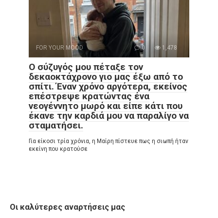
FOR YOUR MOOD
0
1,478
Ο σύζυγός μου πέταξε τον
δεκαοκτάχρονο γιο μας έξω από το
σπίτι. Έναν χρόνο αργότερα, εκείνος
επέστρεψε κρατώντας ένα
νεογέννητο μωρό και είπε κάτι που
έκανε την καρδιά μου να παραλίγο να
σταματήσει.
Για είκοσι τρία χρόνια, η Μαίρη πίστευε πως η σιωπή ήταν
εκείνη που κρατούσε
Οι καλύτερες αναρτήσεις μας