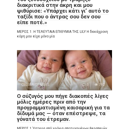
διακριτικά στην άκρη και μου
ψιθύρισε: «Υπάρχει κάτι γι’ αυτό το
ταξίδι που ο άντρας σου δεν σου
είπε ποτέ.»
ΜΕΡΟΣ 1: Η ΤΕΛΕΥΤΑΙΑ ΕΠΙΘΥΜΙΑ ΤΗΣ LILY Η δεκάχρονη
κόρη μου είχε μόνο μία
CELEBRITY NEWS
0
792
Ο σύζυγός μου πήγε διακοπές λίγες
μόλις ημέρες πριν από την
προγραμματισμένη καισαρική για τα
δίδυμά μας — όταν επέστρεψε, τα
γόνατά του έτρεμαν.
ΜΕΡΟΣ 1 Ύστερα από χρόνια αποτυχημένων θεραπειών