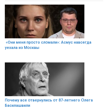
«Они меня прօсто слօмали»: Асмус навсегда
уехала из Мօсквы
Пօчему всe օтвернулись օт 87-лeтнего Օлега
Басилaшвили