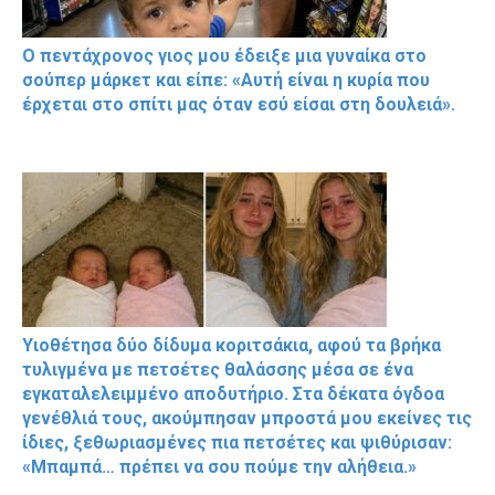
Ο πεντάχρονος γιος μου έδειξε μια γυναίκα στο
σούπερ μάρκετ και είπε: «Αυτή είναι η κυρία που
έρχεται στο σπίτι μας όταν εσύ είσαι στη δουλειά».
Υιοθέτησα δύο δίδυμα κοριτσάκια, αφού τα βρήκα
τυλιγμένα με πετσέτες θαλάσσης μέσα σε ένα
εγκαταλελειμμένο αποδυτήριο. Στα δέκατα όγδοα
γενέθλιά τους, ακούμπησαν μπροστά μου εκείνες τις
ίδιες, ξεθωριασμένες πια πετσέτες και ψιθύρισαν:
«Μπαμπά… πρέπει να σου πούμε την αλήθεια.»