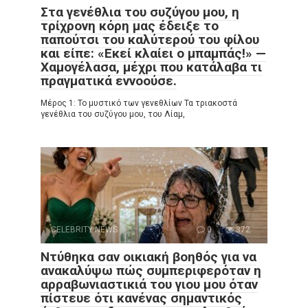
Στα γενέθλια του συζύγου μου, η
τρίχρονη κόρη μας έδειξε το
παπούτσι του καλύτερού του φίλου
και είπε: «Εκεί κλαίει ο μπαμπάς!» —
Χαμογέλασα, μέχρι που κατάλαβα τι
πραγματικά εννοούσε.
Μέρος 1: Το μυστικό των γενεθλίων Τα τριακοστά
γενέθλια του συζύγου μου, του Λίαμ,
CELEBRITY NEWS
0
372
Ντύθηκα σαν οικιακή βοηθός για να
ανακαλύψω πώς συμπεριφερόταν η
αρραβωνιαστικιά του γιου μου όταν
πίστευε ότι κανένας σημαντικός