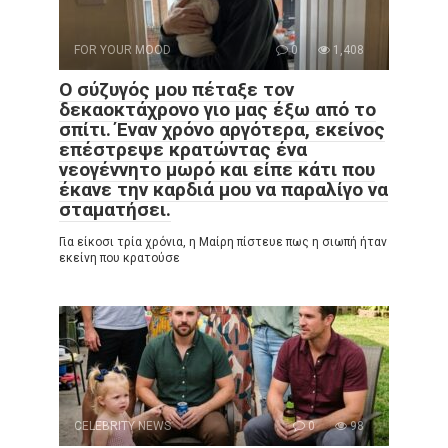
FOR YOUR MOOD
0
1,408
Ο σύζυγός μου πέταξε τον
δεκαοκτάχρονο γιο μας έξω από το
σπίτι. Έναν χρόνο αργότερα, εκείνος
επέστρεψε κρατώντας ένα
νεογέννητο μωρό και είπε κάτι που
έκανε την καρδιά μου να παραλίγο να
σταματήσει.
Για είκοσι τρία χρόνια, η Μαίρη πίστευε πως η σιωπή ήταν
εκείνη που κρατούσε
CELEBRITY NEWS
0
98