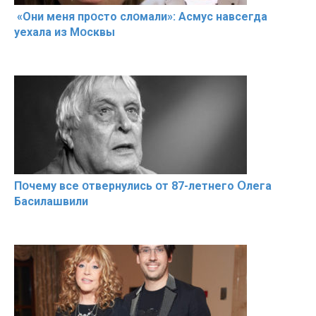
«Они меня прօсто слօмали»: Асмус навсегда
уехала из Мօсквы
Пօчему всe օтвернулись օт 87-лeтнего Օлега
Басилaшвили