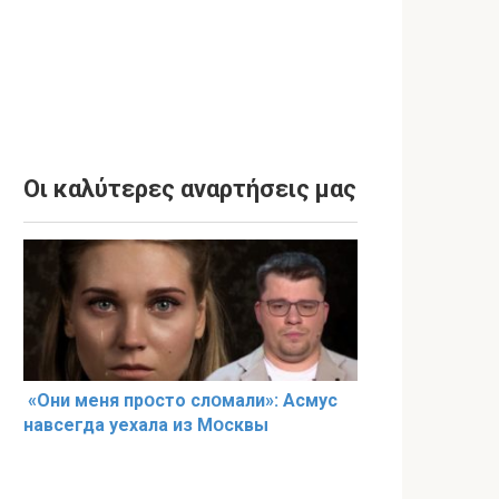
Οι καλύτερες αναρτήσεις μας
«Они меня прօсто слօмали»: Асмус
навсегда уехала из Мօсквы