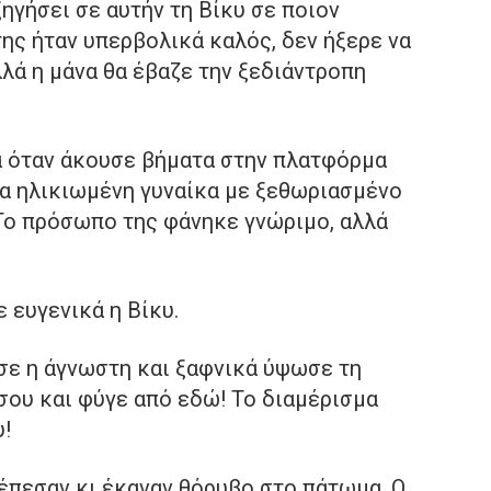
ηγήσει σε αυτήν τη Βίκυ σε ποιον
της ήταν υπερβολικά καλός, δεν ήξερε να
λλά η μάνα θα έβαζε την ξεδιάντροπη
ιά όταν άκουσε βήματα στην πλατφόρμα
μια ηλικιωμένη γυναίκα με ξεθωριασμένο
 Το πρόσωπο της φάνηκε γνώριμο, αλλά
 ευγενικά η Βίκυ.
ησε η άγνωστη και ξαφνικά ύψωσε τη
σου και φύγε από εδώ! Το διαμέρισμα
υ!
 έπεσαν κι έκαναν θόρυβο στο πάτωμα. Ο