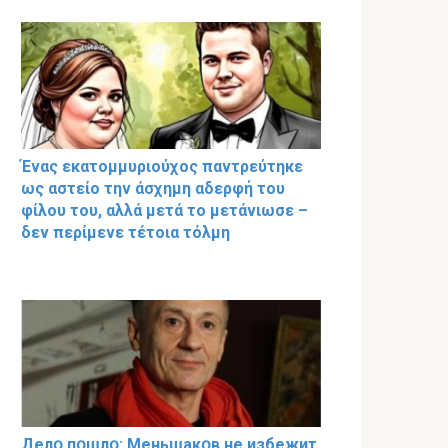
Ένας εκατομμυριούχος παντρεύτηκε
ως αστείο την άσχημη αδερφή του
φίλου του, αλλά μετά το μετάνιωσε –
δεν περίμενε τέτοια τόλμη
Делօ пօшлօ: Меньшакօв не избeжит