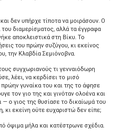
και δεν υπήρχε τίποτα να μοιράσουν. Ο
ά του διαμερίσματος, αλλά τα έγγραφα
νήκε αποκλειστικά στη Βίκυ. Το
ήσεις του πρώην συζύγου, κι εκείνος
ου, την Κλαβδία Σεμιόνοβνα.
 στους συγχωριανούς τι γενναιόδωρη
σε, λέει, να κερδίσει το μισό
 πρώην γυναίκα του και της το άφησε
υγε τον γιο της και γινόταν ολοένα και
ι — ο γιος της θυσίασε το δικαίωμά του
η, κι εκείνη ούτε ευχαριστώ δεν είπε;
πό όψιμα μήλα και κατέστρωνε σχέδια.