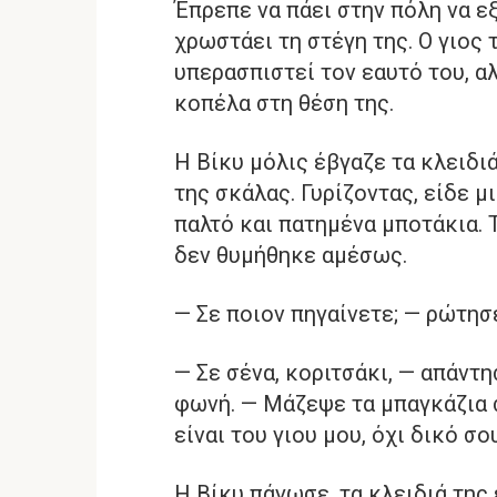
Έπρεπε να πάει στην πόλη να εξ
χρωστάει τη στέγη της. Ο γιος 
υπερασπιστεί τον εαυτό του, α
κοπέλα στη θέση της.
Η Βίκυ μόλις έβγαζε τα κλειδ
της σκάλας. Γυρίζοντας, είδε 
παλτό και πατημένα μποτάκια.
δεν θυμήθηκε αμέσως.
— Σε ποιον πηγαίνετε; — ρώτησε
— Σε σένα, κοριτσάκι, — απάντ
φωνή. — Μάζεψε τα μπαγκάζια 
είναι του γιου μου, όχι δικό σο
Η Βίκυ πάγωσε, τα κλειδιά της