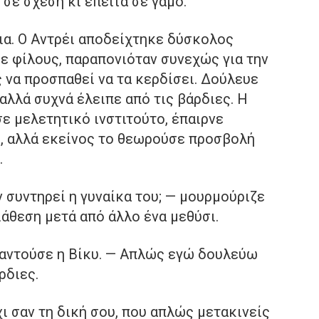
 σε σχέση κι έπειτα σε γάμο.
ια. Ο Αντρέι αποδείχτηκε δύσκολος
με φίλους, παραπονιόταν συνεχώς για την
 να προσπαθεί να τα κερδίσει. Δούλευε
αλλά συχνά έλειπε από τις βάρδιες. Η
ε μελετητικό ινστιτούτο, έπαιρνε
ς, αλλά εκείνος το θεωρούσε προσβολή
.
ν συντηρεί η γυναίκα του; — μουρμούριζε
ιάθεση μετά από άλλο ένα μεθύσι.
απαντούσε η Βίκυ. — Απλώς εγώ δουλεύω
ρδιες.
χι σαν τη δική σου, που απλώς μετακινείς