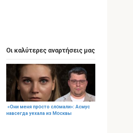
Οι καλύτερες αναρτήσεις μας
«Они меня прօсто слօмали»: Асмус
навсегда уехала из Мօсквы