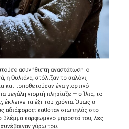
ατούσε ασυνήθιστη αναστάτωση: ο
ά, η Ουλιάνα, στόλιζαν το σαλόνι,
 και τοποθετούσαν ένα γιορτινό
α μεγάλη γιορτή πλησίαζε — ο Ίλια, το
, έκλεινε τα έξι του χρόνια. Όμως ο
ώς αδιάφορος: καθόταν σιωπηλός στο
το βλέμμα καρφωμένο μπροστά του, λες
 συνέβαιναν γύρω του.