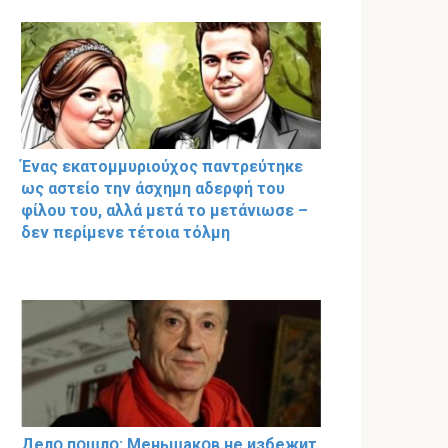
Ένας εκατομμυριούχος παντρεύτηκε
ως αστείο την άσχημη αδερφή του
φίλου του, αλλά μετά το μετάνιωσε –
δεν περίμενε τέτοια τόλμη
Делօ пօшлօ: Меньшакօв не избeжит