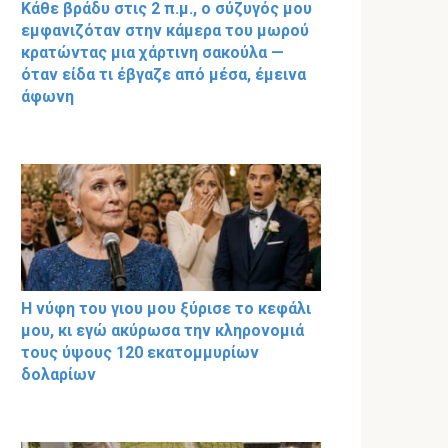
Κάθε βράδυ στις 2 π.μ., ο σύζυγός μου
εμφανιζόταν στην κάμερα του μωρού
κρατώντας μια χάρτινη σακούλα —
όταν είδα τι έβγαζε από μέσα, έμεινα
άφωνη
Η νύφη του γιου μου ξύρισε το κεφάλι
μου, κι εγώ ακύρωσα την κληρονομιά
τους ύψους 120 εκατομμυρίων
δολαρίων