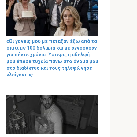
«Οι γονείς μου με πέταξαν έξω από το
σπίτι με 100 δολάρια και με αγνοούσαν
για πέντε χρόνια. Ύστερα, η αδελφή
μου έπεσε τυχαία πάνω στο όνομά μου
στο διαδίκτυο και τους τηλεφώνησε
κλαίγοντας.