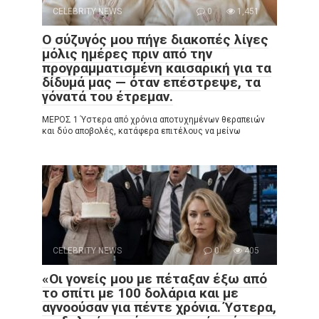
CELEBRITY NEWS
0
1,451
Ο σύζυγός μου πήγε διακοπές λίγες
μόλις ημέρες πριν από την
προγραμματισμένη καισαρική για τα
δίδυμά μας — όταν επέστρεψε, τα
γόνατά του έτρεμαν.
ΜΕΡΟΣ 1 Ύστερα από χρόνια αποτυχημένων θεραπειών
και δύο αποβολές, κατάφερα επιτέλους να μείνω
CELEBRITY NEWS
0
405
«Οι γονείς μου με πέταξαν έξω από
το σπίτι με 100 δολάρια και με
αγνοούσαν για πέντε χρόνια. Ύστερα,