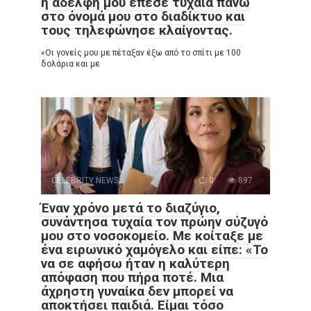
η αδελφή μου έπεσε τυχαία πάνω
στο όνομά μου στο διαδίκτυο και
τους τηλεφώνησε κλαίγοντας.
«Οι γονείς μου με πέταξαν έξω από το σπίτι με 100
δολάρια και με
CELEBRITY NEWS
0
897
Έναν χρόνο μετά το διαζύγιο,
συνάντησα τυχαία τον πρώην σύζυγό
μου στο νοσοκομείο. Με κοίταξε με
ένα ειρωνικό χαμόγελο και είπε: «Το
να σε αφήσω ήταν η καλύτερη
απόφαση που πήρα ποτέ. Μια
άχρηστη γυναίκα δεν μπορεί να
αποκτήσει παιδιά. Είμαι τόσο