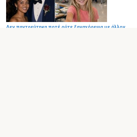
Δεν παντρεύτηκα ποτέ ούτε ξαναχόρεψα με άλλον
άντρα από τη νύχτα που ο αγαπημένος μου από το
λύκειο εξαφανίστηκε στον σχολικό χορό
αποφοίτησης το 1985. Και τότε, την περασμένη
εβδομάδα, ένα μικρό κορίτσι έβαλε στα χέρια μου τη
χαμένη μπουτονιέρα του.
Ο σύζυγός μου κι εγώ πήγαμε την κόρη μας στο
ταξίδι που ονειρευόταν πάντα, ως την τελευταία της