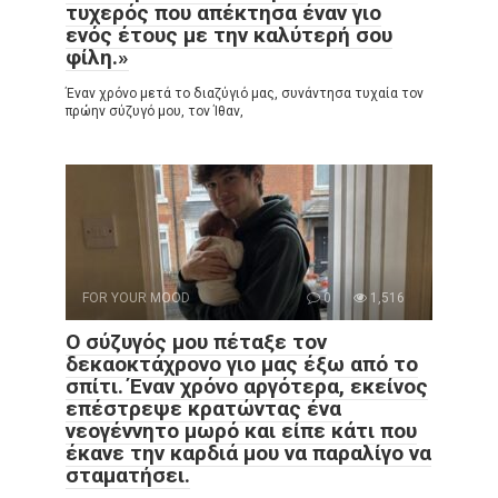
τυχερός που απέκτησα έναν γιο
ενός έτους με την καλύτερή σου
φίλη.»
Έναν χρόνο μετά το διαζύγιό μας, συνάντησα τυχαία τον
πρώην σύζυγό μου, τον Ίθαν,
FOR YOUR MOOD
0
1,516
Ο σύζυγός μου πέταξε τον
δεκαοκτάχρονο γιο μας έξω από το
σπίτι. Έναν χρόνο αργότερα, εκείνος
επέστρεψε κρατώντας ένα
νεογέννητο μωρό και είπε κάτι που
έκανε την καρδιά μου να παραλίγο να
σταματήσει.