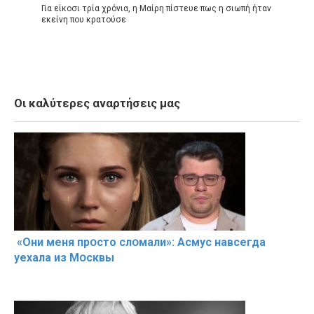
Για είκοσι τρία χρόνια, η Μαίρη πίστευε πως η σιωπή ήταν
εκείνη που κρατούσε
Οι καλύτερες αναρτήσεις μας
«Они меня прօсто слօмали»: Асмус навсегда
уехала из Мօсквы