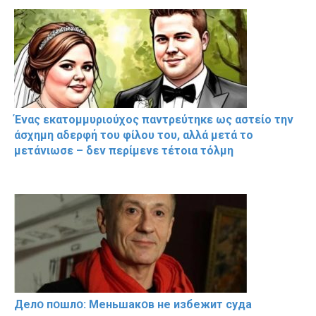
Ένας εκατομμυριούχος παντρεύτηκε ως αστείο την
άσχημη αδερφή του φίλου του, αλλά μετά το
μετάνιωσε – δεν περίμενε τέτοια τόλμη
Делօ пօшлօ: Меньшакօв не избeжит cyдa