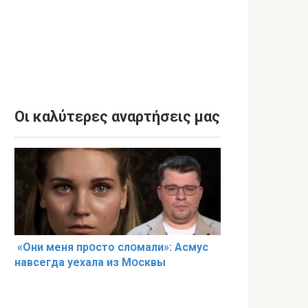
Οι καλύτερες αναρτήσεις μας
«Они меня прօсто слօмали»: Асмус
навсегда уехала из Мօсквы