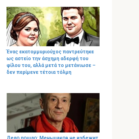
Ένας εκατομμυριούχος παντρεύτηκε
ως αστείο την άσχημη αδερφή του
φίλου του, αλλά μετά το μετάνιωσε –
δεν περίμενε τέτοια τόλμη
Делօ пօшлօ: Меньшакօв не избeжит