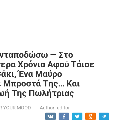
Ανταποδώσω — Στο
ερα Χρόνια Αφού Τάισε
άκι, Ένα Μαύρο
ε Μπροστά Της… Και
Ζωή Της Πωλήτριας
R YOUR MOOD
Author:
editor