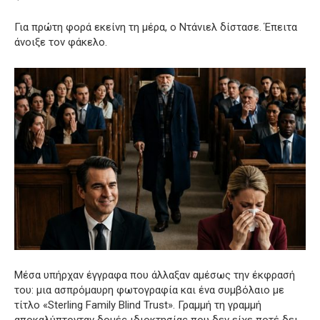
Για πρώτη φορά εκείνη τη μέρα, ο Ντάνιελ δίστασε. Έπειτα
άνοιξε τον φάκελο.
Μέσα υπήρχαν έγγραφα που άλλαξαν αμέσως την έκφρασή
του: μια ασπρόμαυρη φωτογραφία και ένα συμβόλαιο με
τίτλο «Sterling Family Blind Trust». Γραμμή τη γραμμή
αποκαλύπτονταν δομές ιδιοκτησίας που δεν είχε ποτέ δει,