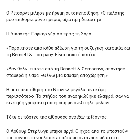
Ο Ρίτσαρντ μίλησε με ήρεμη αυτοπεποίθηση. «Ο πελάτης
μου επιθυμεί μόνο ηρεμία, αξιότιμη δικαστή.»
Η δικαστής Πάρκερ γύρισε προς τη Σάρα.
«Παραίτηστε από κάθε αξίωση για τη συζυγική κατοικία και
τη Bennett & Company. Είναι σωστό αυτό;»
«Δεν θέλω τίποτα από τη Bennett & Company», απάντησε
σταθερά η Σάρα. «Θέλω μια καθαρή αποχώρηση.»
Η αυτοπεποίθηση του Ντάνιελ μεγάλωσε ακόμη
περισσότερο. Το στήθος του ανασηκώθηκε ελαφρά, σαν να
είχε ήδη γραφτεί η απόφαση με ανεξίτηλο μελάνι.
Τότε οι πόρτες της αίθουσας άνοιξαν τρίζοντας.
Ο Άρθουρ Στέρλινγκ μπήκε αργά. Ο ήχος από το μπαστούνι
του πάνω στο γυαλισμένο πάτωμα αντήχησε μέσα στη