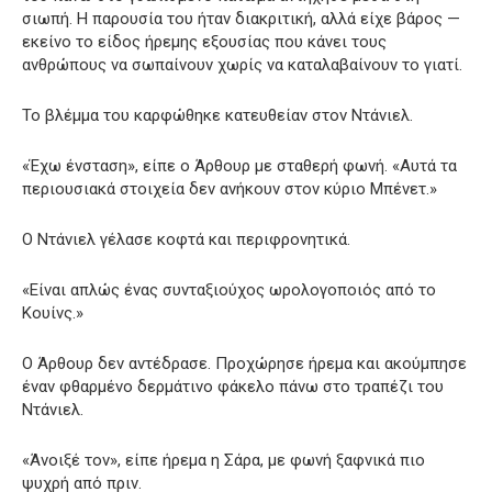
σιωπή. Η παρουσία του ήταν διακριτική, αλλά είχε βάρος —
εκείνο το είδος ήρεμης εξουσίας που κάνει τους
ανθρώπους να σωπαίνουν χωρίς να καταλαβαίνουν το γιατί.
Το βλέμμα του καρφώθηκε κατευθείαν στον Ντάνιελ.
«Έχω ένσταση», είπε ο Άρθουρ με σταθερή φωνή. «Αυτά τα
περιουσιακά στοιχεία δεν ανήκουν στον κύριο Μπένετ.»
Ο Ντάνιελ γέλασε κοφτά και περιφρονητικά.
«Είναι απλώς ένας συνταξιούχος ωρολογοποιός από το
Κουίνς.»
Ο Άρθουρ δεν αντέδρασε. Προχώρησε ήρεμα και ακούμπησε
έναν φθαρμένο δερμάτινο φάκελο πάνω στο τραπέζι του
Ντάνιελ.
«Άνοιξέ τον», είπε ήρεμα η Σάρα, με φωνή ξαφνικά πιο
ψυχρή από πριν.