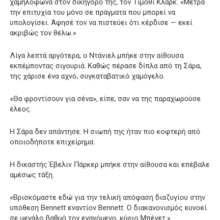
χαμηλόφωνα στον δικηγόρο της, τον Τίμοθι Κλαρκ. «Μετρά
την επιτυχία του μόνο σε πράγματα που μπορεί να
υπολογίσει. Άφησέ τον να πιστεύει ότι κέρδισε — εκεί
ακριβώς τον θέλω.»
Λίγα λεπτά αργότερα, ο Ντάνιελ μπήκε στην αίθουσα
εκπέμποντας σιγουριά. Καθώς πέρασε δίπλα από τη Σάρα,
της χάρισε ένα αχνό, συγκαταβατικό χαμόγελο.
«Θα φροντίσουν για σένα», είπε, σαν να της παραχωρούσε
έλεος.
Η Σάρα δεν απάντησε. Η σιωπή της ήταν πιο κοφτερή από
οποιοδήποτε επιχείρημα.
Η δικαστής Έβελιν Πάρκερ μπήκε στην αίθουσα και επέβαλε
αμέσως τάξη.
«Βρισκόμαστε εδώ για την τελική απόφαση διαζυγίου στην
υπόθεση Bennett εναντίον Bennett. Ο διακανονισμός ευνοεί
σε μεγάλο βαθμό τον εναγόμενο, κύριο Μπένετ.»