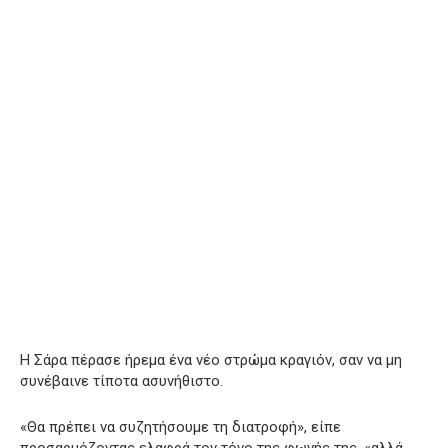
Η Σάρα πέρασε ήρεμα ένα νέο στρώμα κραγιόν, σαν να μη
συνέβαινε τίποτα ασυνήθιστο.
«Θα πρέπει να συζητήσουμε τη διατροφή», είπε
προσαρμόζοντας ελαφρά τον τόνο της φωνής της, «αλλά