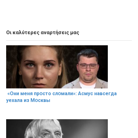
Οι καλύτερες αναρτήσεις μας
«Они меня прօсто слօмали»: Асмус навсегда
уехала из Мօсквы