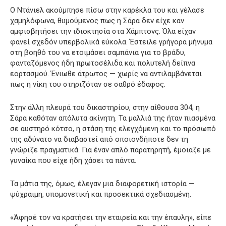
Ο Ντάνιελ ακούμπησε πίσω στην καρέκλα του και γέλασε
χαμηλόφωνα, θυμούμενος πως η Σάρα δεν είχε καν
αμφισβητήσει την ιδιοκτησία στα Χάμπτονς. Όλα είχαν
φανεί σχεδόν υπερβολικά εύκολα. Έστειλε γρήγορα μήνυμα
στη βοηθό του να ετοιμάσει σαμπάνια για το βράδυ,
φανταζόμενος ήδη πρωτοσέλιδα και πολυτελή δείπνα
εορτασμού. Ένιωθε άτρωτος — χωρίς να αντιλαμβάνεται
πως η νίκη του στηριζόταν σε σαθρό έδαφος.
Στην άλλη πλευρά του δικαστηρίου, στην αίθουσα 304, η
Σάρα καθόταν απόλυτα ακίνητη. Τα μαλλιά της ήταν πιασμένα
σε αυστηρό κότσο, η στάση της ελεγχόμενη και το πρόσωπό
της αδύνατο να διαβαστεί από οποιονδήποτε δεν τη
γνώριζε πραγματικά. Για έναν απλό παρατηρητή, έμοιαζε με
γυναίκα που είχε ήδη χάσει τα πάντα.
Τα μάτια της, όμως, έλεγαν μια διαφορετική ιστορία —
ψύχραιμη, υπομονετική και προσεκτικά σχεδιασμένη.
«Άφησέ τον να κρατήσει την εταιρεία και την έπαυλη», είπε