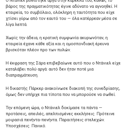
Ο Ντάνιελ βυθίστηκε αργά στην καρέκλα του, καθώς το
βάρος της πραγματικότητας έγινε αδύνατο να αγνοηθεί. Η
εταιρεία, το συμβόλαιο, ολόκληρη η ταυτότητα που είχε
χτίσει γύρω από τον εαυτό του — όλα κατέρρεαν μέσα σε
λίγα λεπτά.
Χωρίς την άδεια, η κρατική συμφωνία ακυρωνόταν, η
εταιρεία έχανε κάθε αξία και η ομοσπονδιακή έρευνα
βρισκόταν πλέον προ των πυλών.
Η έκφραση της Σάρα επιβεβαίωνε αυτό που ο Ντάνιελ είχε
καταλάβει πολύ αργά: αυτό δεν ήταν ποτέ μια
διαπραγμάτευση.
Η δικαστής Πάρκερ ανακοίνωσε διακοπή της συνεδρίασης,
όμως δεν υπήρχε πια τίποτα που να μπορούσε να σωθεί.
Την επόμενη ώρα, ο Ντάνιελ δοκίμασε τα πάντα —
προτάσεις, απειλές, απελπισμένες εκκλήσεις. Πρότεινε
μοιρασιά πενήντα-πενήντα. Παραιτήσεις στελεχών.
Υποσχέσεις. Πανικό.