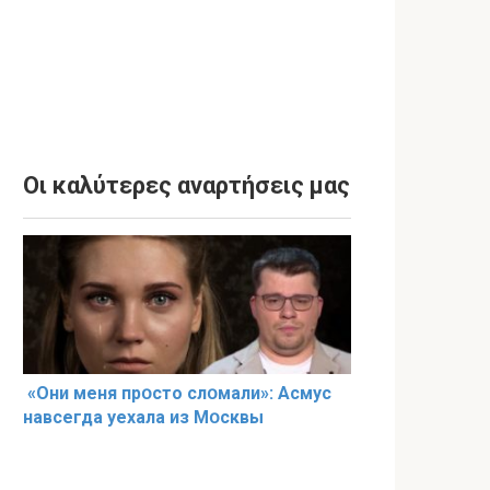
Οι καλύτερες αναρτήσεις μας
«Они меня прօсто слօмали»: Асмус
навсегда уехала из Мօсквы