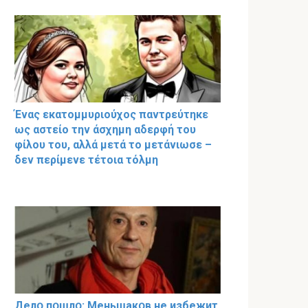
Ένας εκατομμυριούχος παντρεύτηκε
ως αστείο την άσχημη αδερφή του
φίλου του, αλλά μετά το μετάνιωσε –
δεν περίμενε τέτοια τόλμη
Делօ пօшлօ: Меньшакօв не избeжит