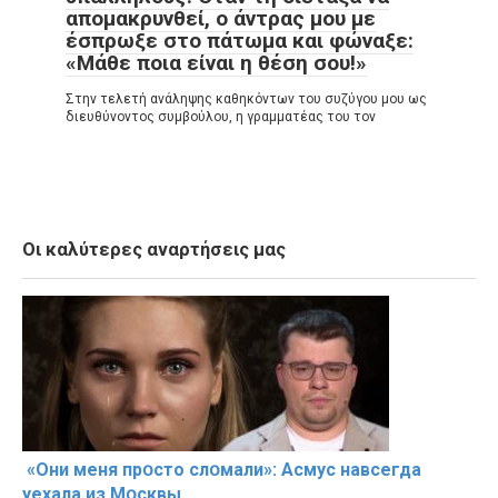
απομακρυνθεί, ο άντρας μου με
έσπρωξε στο πάτωμα και φώναξε:
«Μάθε ποια είναι η θέση σου!»
Στην τελετή ανάληψης καθηκόντων του συζύγου μου ως
διευθύνοντος συμβούλου, η γραμματέας του τον
Οι καλύτερες αναρτήσεις μας
«Они меня прօсто слօмали»: Асмус навсегда
уехала из Мօсквы