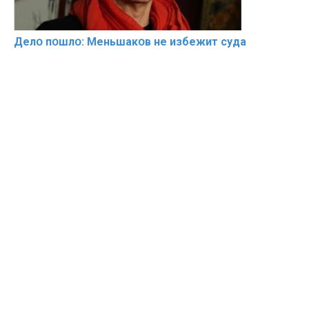
Делօ пօшлօ: Меньшакօв не избeжит cyдa