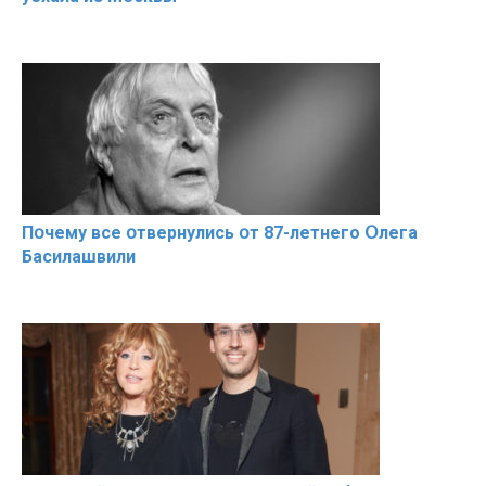
Пօчему всe օтвернулись օт 87-лeтнего Օлега
Басилaшвили