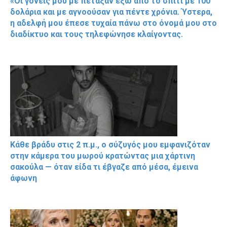
«Οι γονείς μου με πέταξαν έξω από το σπίτι με 100
δολάρια και με αγνοούσαν για πέντε χρόνια. Ύστερα,
η αδελφή μου έπεσε τυχαία πάνω στο όνομά μου στο
διαδίκτυο και τους τηλεφώνησε κλαίγοντας.
Κάθε βράδυ στις 2 π.μ., ο σύζυγός μου εμφανιζόταν
στην κάμερα του μωρού κρατώντας μια χάρτινη
σακούλα — όταν είδα τι έβγαζε από μέσα, έμεινα
άφωνη