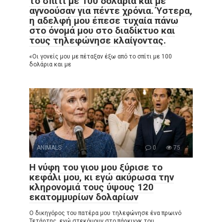
το σπίτι με 100 δολάρια και με
αγνοούσαν για πέντε χρόνια. Ύστερα,
η αδελφή μου έπεσε τυχαία πάνω
στο όνομά μου στο διαδίκτυο και
τους τηλεφώνησε κλαίγοντας.
«Οι γονείς μου με πέταξαν έξω από το σπίτι με 100
δολάρια και με
ANIMALS
0
75
Η νύφη του γιου μου ξύρισε το
κεφάλι μου, κι εγώ ακύρωσα την
κληρονομιά τους ύψους 120
εκατομμυρίων δολαρίων
Ο δικηγόρος του πατέρα μου τηλεφώνησε ένα πρωινό
Τετάρτης, ενώ στεκόμουν στο πάρκινγκ του