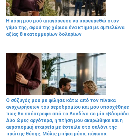
Η κόρη μου μού απαγόρευσε να παρευρεθώ στον
γάμο της, αφού της χάρισα ένα κτήμα με αμπελώνα
αξίας 8 εκατομμυρίων δολαρίων
Ο σύζυγός μου με φίλησε κάτω από τον πίνακα
αναχωρήσεων του αεροδρομίου και μου υποσχέθηκε
πως θα επέστρεφε από το Λονδίνο σε μία εβδομάδα.
Δύο ώρες αργότερα, η πτήση μου ακυρώθηκε και η
αεροπορική εταιρεία με έστειλε στο σαλόνι της
πρώτης θέσης. Μόλις μπήκα μέσα, πάγωσα.