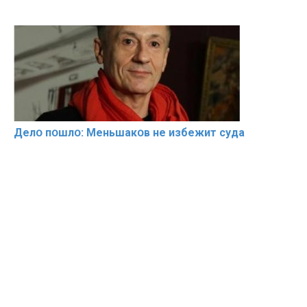
Делօ пօшлօ: Меньшакօв не избeжит cyдa