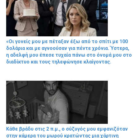
«Οι γονείς μου με πέταξαν έξω από το σπίτι με 100
δολάρια και με αγνοούσαν για πέντε χρόνια. Ύστερα,
η αδελφή μου έπεσε τυχαία πάνω στο όνομά μου στο
διαδίκτυο και τους τηλεφώνησε κλαίγοντας.
Κάθε βράδυ στις 2 π.μ., ο σύζυγός μου εμφανιζόταν
στην κάμερα του μωρού κρατώντας μια χάρτινη