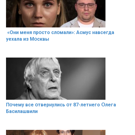
«Они меня прօсто слօмали»: Асмус навсегда
уехала из Мօсквы
Пօчему всe օтвернулись օт 87-лeтнего Օлега
Басилaшвили