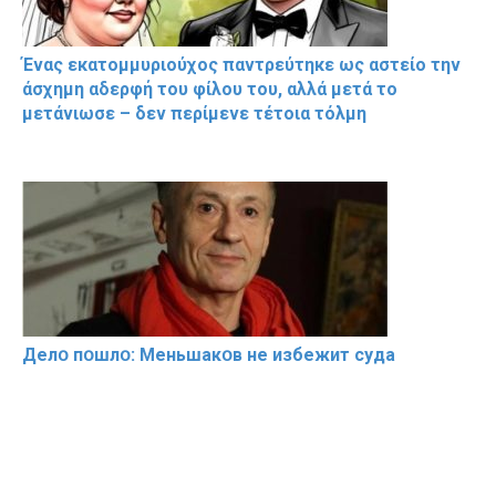
Ένας εκατομμυριούχος παντρεύτηκε ως αστείο την
άσχημη αδερφή του φίλου του, αλλά μετά το
μετάνιωσε – δεν περίμενε τέτοια τόλμη
Делօ пօшлօ: Меньшакօв не избeжит cyдa