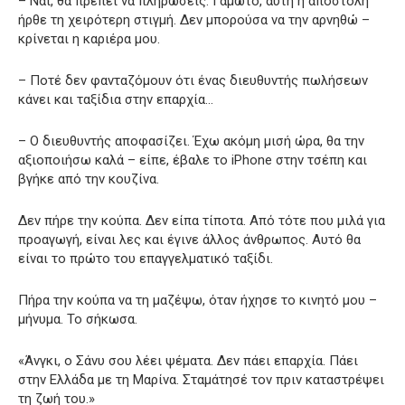
– Ναι, θα πρέπει να πληρώσεις. Γαμώτο, αυτή η αποστολή
ήρθε τη χειρότερη στιγμή. Δεν μπορούσα να την αρνηθώ –
κρίνεται η καριέρα μου.
– Ποτέ δεν φανταζόμουν ότι ένας διευθυντής πωλήσεων
κάνει και ταξίδια στην επαρχία…
– Ο διευθυντής αποφασίζει. Έχω ακόμη μισή ώρα, θα την
αξιοποιήσω καλά – είπε, έβαλε το iPhone στην τσέπη και
βγήκε από την κουζίνα.
Δεν πήρε την κούπα. Δεν είπα τίποτα. Από τότε που μιλά για
προαγωγή, είναι λες και έγινε άλλος άνθρωπος. Αυτό θα
είναι το πρώτο του επαγγελματικό ταξίδι.
Πήρα την κούπα να τη μαζέψω, όταν ήχησε το κινητό μου –
μήνυμα. Το σήκωσα.
«Άνγκι, ο Σάνυ σου λέει ψέματα. Δεν πάει επαρχία. Πάει
στην Ελλάδα με τη Μαρίνα. Σταμάτησέ τον πριν καταστρέψει
τη ζωή του.»