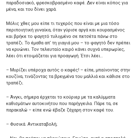
παραδοσιακό, φρεσκοβρασμένο καφέ. Δεν είναι κόπος για
μένα, και του δίνει χαρά.
Μόλις χθες μου είπε τι τυχερός που είναι με μια τόσο
περιποιητική γυναίκα, όταν γύρισε αργά και κουρασμένος
και βρήκε το φαγητό τυλιγμένο σε πετσέτα πάνω στο
τραπέζι. Το έμαθα απ’ τη γιαγιά μου – το φαγητό δεν πρέπει
να κρυώνει. Τον τελευταίο καιρό κάνει συχνά υπερωρίες,
λέει ότι ετοιμάζεται για προαγωγή. Έτσι λέει…
– Μυρίζει υπέροχα αυτός ο καφές! – είπε, μπαίνοντας στην
κουζίνα, τινάζοντας τα βρεγμένα του μαλλιά και κάθισε στο
τραπέζι.
– Άνγκι, σήμερα έρχεται το κούριερ με τα καλύμματα
καθισμάτων αυτοκινήτου που παρήγγειλα. Πάρε τα, σε
παρακαλώ – είπε ενώ έβαζε ζάχαρη στον καφέ του.
– Φυσικά. Αντικαταβολή;