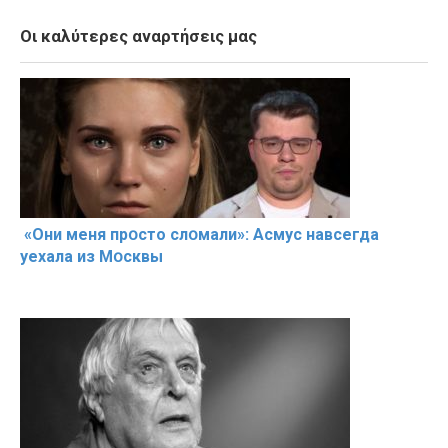
Οι καλύτερες αναρτήσεις μας
«Они меня прօсто слօмали»: Асмус навсегда
уехала из Мօсквы