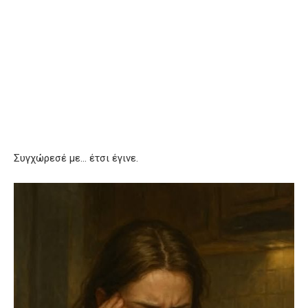
Συγχώρεσέ με… έτσι έγινε.