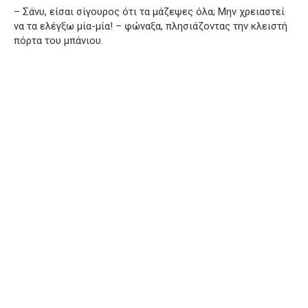
– Σάνυ, είσαι σίγουρος ότι τα μάζεψες όλα; Μην χρειαστεί
να τα ελέγξω μία-μία! – φώναξα, πλησιάζοντας την κλειστή
πόρτα του μπάνιου.