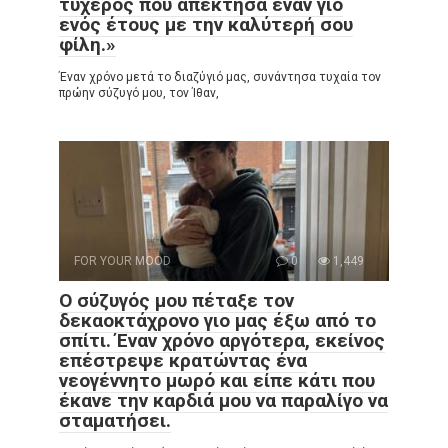
τυχερός που απέκτησα έναν γιο
ενός έτους με την καλύτερή σου
φίλη.»
Έναν χρόνο μετά το διαζύγιό μας, συνάντησα τυχαία τον
πρώην σύζυγό μου, τον Ίθαν,
FOR YOUR MOOD
0
1,449
Ο σύζυγός μου πέταξε τον
δεκαοκτάχρονο γιο μας έξω από το
σπίτι. Έναν χρόνο αργότερα, εκείνος
επέστρεψε κρατώντας ένα
νεογέννητο μωρό και είπε κάτι που
έκανε την καρδιά μου να παραλίγο να
σταματήσει.