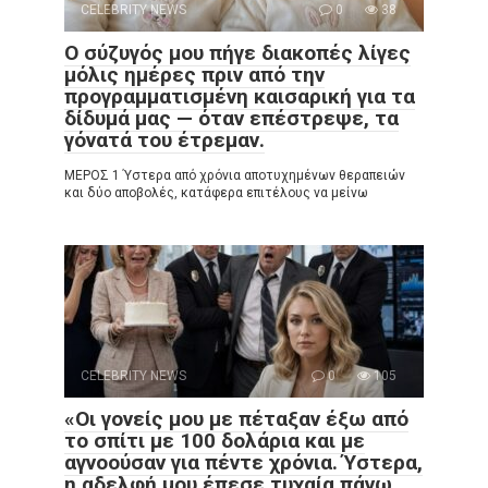
CELEBRITY NEWS
0
38
Ο σύζυγός μου πήγε διακοπές λίγες
μόλις ημέρες πριν από την
προγραμματισμένη καισαρική για τα
δίδυμά μας — όταν επέστρεψε, τα
γόνατά του έτρεμαν.
ΜΕΡΟΣ 1 Ύστερα από χρόνια αποτυχημένων θεραπειών
και δύο αποβολές, κατάφερα επιτέλους να μείνω
CELEBRITY NEWS
0
105
«Οι γονείς μου με πέταξαν έξω από
το σπίτι με 100 δολάρια και με
αγνοούσαν για πέντε χρόνια. Ύστερα,
η αδελφή μου έπεσε τυχαία πάνω