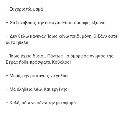
– Ευχαριστώ, μαμά.
– Θα ξαναβρείς την ευτυχία. Είσαι όμορφη, έξυπνη.
– Δεν θέλω κανέναν. Ίσως κάνω παιδί μόνη. Ο Σάνυ ούτε
αυτό ήθελε.
– Ίσως έχεις δίκιο… Πάντως… ο όμορφος ανιψιός της
Βέρας ήρθε πρόσφατα. Κούκλος!
– Μαμά, μην με κάνεις να γελάω.
– Μα αλήθεια λέω. Και εργένης!
– Καλά, πάω να κάνω την μεταφορά…