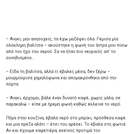
– Άνγκι, μην ανησυχείς, τα έχω μαζέψει όλα. Γέμισα μία
ολόκληρη βαλίτσα – ακούστηκε η φωνή του άντρα μου πίσω
από τον ήχο του νερού. Σα να ήταν πιο νευρικός απ’ το
συνηθισμένο…
– Είδα τη βαλίτσα, αλλά τι έβαλες μέσα, δεν ξέρω –
μουρμούρισα χαμηλόφωνα και απομακρύνθηκα από την
πόρτα.
– Άνγκι, έρχομαι, βάλε έναν δυνατό καφέ, χωρίς γάλα, σε
παρακαλώ – είπε με ήρεμη φωνή καθώς έκλεινε το νερό.
Πήγα στην κουζίνα, έβαλα νερό στο μπρίκι, πρόσθεσα καφέ
και μια πρέζα αλάτι – έτσι του αρέσει. Το έβαλα στη φωτιά.
Αν και έχουμε καφετιέρα, εκείνος προτιμά τον