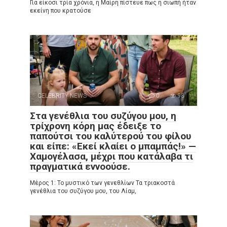
Για είκοσι τρία χρόνια, η Μαίρη πίστευε πως η σιωπή ήταν
εκείνη που κρατούσε
CELEBRITY NEWS
0
98
Στα γενέθλια του συζύγου μου, η
τρίχρονη κόρη μας έδειξε το
παπούτσι του καλύτερού του φίλου
και είπε: «Εκεί κλαίει ο μπαμπάς!» —
Χαμογέλασα, μέχρι που κατάλαβα τι
πραγματικά εννοούσε.
Μέρος 1: Το μυστικό των γενεθλίων Τα τριακοστά
γενέθλια του συζύγου μου, του Λίαμ,