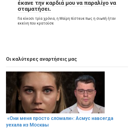
έκανε την καρδιά μου να παραλίγο να
σταματήσει.
Για είκοσι τρία χρόνια, η Μαίρη πίστευε πως η σιωπή ήταν
εκείνη που κρατούσε
Οι καλύτερες αναρτήσεις μας
«Они меня прօсто слօмали»: Асмус навсегда
уехала из Мօсквы