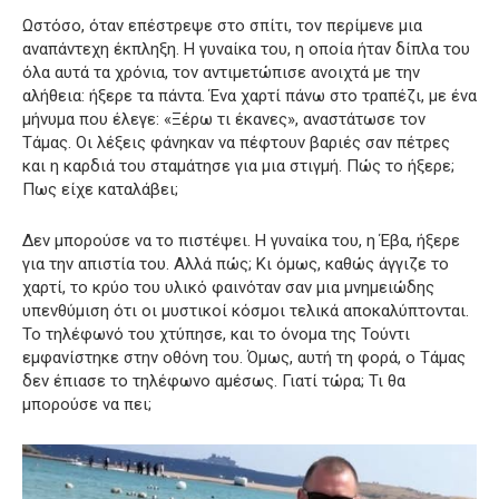
Ωστόσο, όταν επέστρεψε στο σπίτι, τον περίμενε μια
αναπάντεχη έκπληξη. Η γυναίκα του, η οποία ήταν δίπλα του
όλα αυτά τα χρόνια, τον αντιμετώπισε ανοιχτά με την
αλήθεια: ήξερε τα πάντα. Ένα χαρτί πάνω στο τραπέζι, με ένα
μήνυμα που έλεγε: «Ξέρω τι έκανες», αναστάτωσε τον
Τάμας. Οι λέξεις φάνηκαν να πέφτουν βαριές σαν πέτρες
και η καρδιά του σταμάτησε για μια στιγμή. Πώς το ήξερε;
Πως είχε καταλάβει;
Δεν μπορούσε να το πιστέψει. Η γυναίκα του, η Έβα, ήξερε
για την απιστία του. Αλλά πώς; Κι όμως, καθώς άγγιζε το
χαρτί, το κρύο του υλικό φαινόταν σαν μια μνημειώδης
υπενθύμιση ότι οι μυστικοί κόσμοι τελικά αποκαλύπτονται.
Το τηλέφωνό του χτύπησε, και το όνομα της Τούντι
εμφανίστηκε στην οθόνη του. Όμως, αυτή τη φορά, ο Τάμας
δεν έπιασε το τηλέφωνο αμέσως. Γιατί τώρα; Τι θα
μπορούσε να πει;