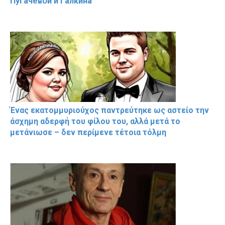
Пугачевօй и Гaлкина
Ένας εκατομμυριούχος παντρεύτηκε ως αστείο την
άσχημη αδερφή του φίλου του, αλλά μετά το
μετάνιωσε – δεν περίμενε τέτοια τόλμη