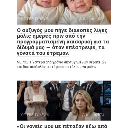
CELEBRITY NEWS
0
1,521
Ο σύζυγός μου πήγε διακοπές λίγες
μόλις ημέρες πριν από την
προγραμματισμένη καισαρική για τα
δίδυμά μας — όταν επέστρεψε, τα
γόνατά του έτρεμαν.
ΜΕΡΟΣ 1 Ύστερα από χρόνια αποτυχημένων θεραπειών
και δύο αποβολές, κατάφερα επιτέλους να μείνω
CELEBRITY NEWS
0
573
«Οι γονείς μου με πέταξαν έξω από