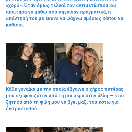
«χορό». Όταν όμως τελικά τον αντιμετώπισα και
απαίτησα να μάθω πού πήγαιναν πραγματικά, η
απάντησή του με έκανε να ψάχνω αμέσως κάπου να
καθίσω.
Κάθε γυναίκα με την οποία έβγαινε ο χήρος πατέρας
μου εξαφανιζόταν από τη μια μέρα στην άλλη — έτσι
ζήτησα από τη φίλη μου να βγει μαζί του έστω για
ένα ραντεβού.