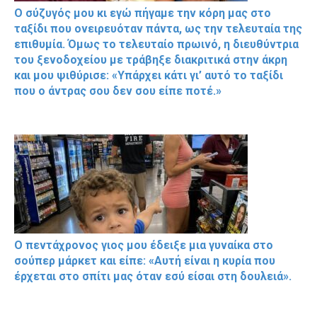
Ο σύζυγός μου κι εγώ πήγαμε την κόρη μας στο
ταξίδι που ονειρευόταν πάντα, ως την τελευταία της
επιθυμία. Όμως το τελευταίο πρωινό, η διευθύντρια
του ξενοδοχείου με τράβηξε διακριτικά στην άκρη
και μου ψιθύρισε: «Υπάρχει κάτι γι’ αυτό το ταξίδι
που ο άντρας σου δεν σου είπε ποτέ.»
Ο πεντάχρονος γιος μου έδειξε μια γυναίκα στο
σούπερ μάρκετ και είπε: «Αυτή είναι η κυρία που
έρχεται στο σπίτι μας όταν εσύ είσαι στη δουλειά».