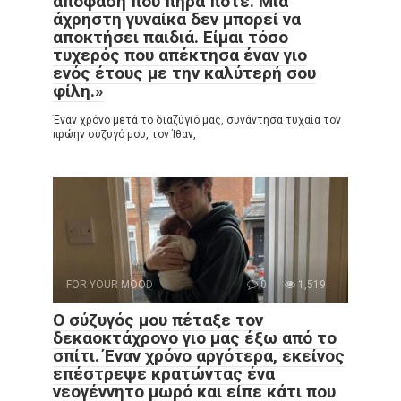
απόφαση που πήρα ποτέ. Μια
άχρηστη γυναίκα δεν μπορεί να
αποκτήσει παιδιά. Είμαι τόσο
τυχερός που απέκτησα έναν γιο
ενός έτους με την καλύτερή σου
φίλη.»
Έναν χρόνο μετά το διαζύγιό μας, συνάντησα τυχαία τον
πρώην σύζυγό μου, τον Ίθαν,
FOR YOUR MOOD
0
1,519
Ο σύζυγός μου πέταξε τον
δεκαοκτάχρονο γιο μας έξω από το
σπίτι. Έναν χρόνο αργότερα, εκείνος
επέστρεψε κρατώντας ένα
νεογέννητο μωρό και είπε κάτι που