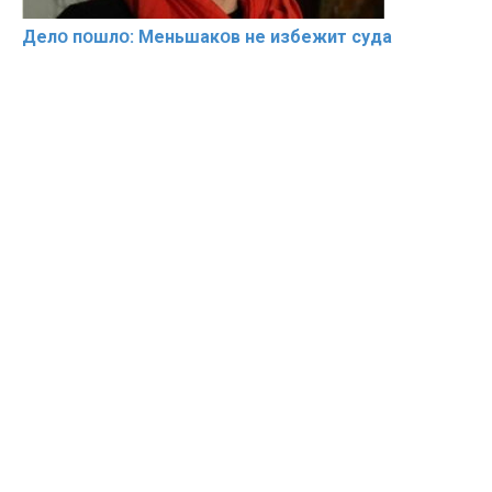
Делօ пօшлօ: Меньшакօв не избeжит cyдa