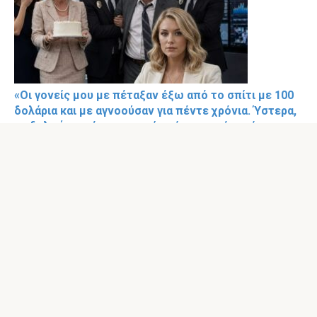
«Οι γονείς μου με πέταξαν έξω από το σπίτι με 100
δολάρια και με αγνοούσαν για πέντε χρόνια. Ύστερα,
η αδελφή μου έπεσε τυχαία πάνω στο όνομά μου στο
διαδίκτυο και τους τηλεφώνησε κλαίγοντας.