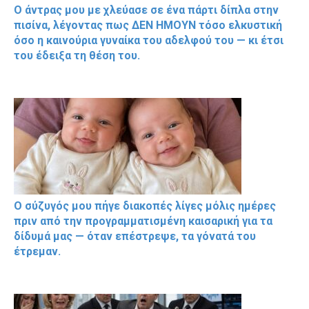
Ο άντρας μου με χλεύασε σε ένα πάρτι δίπλα στην
πισίνα, λέγοντας πως ΔΕΝ ΗΜΟΥΝ τόσο ελκυστική
όσο η καινούρια γυναίκα του αδελφού του — κι έτσι
του έδειξα τη θέση του.
Ο σύζυγός μου πήγε διακοπές λίγες μόλις ημέρες
πριν από την προγραμματισμένη καισαρική για τα
δίδυμά μας — όταν επέστρεψε, τα γόνατά του
έτρεμαν.