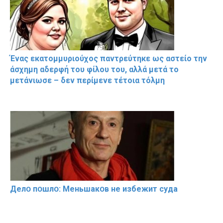
Ένας εκατομμυριούχος παντρεύτηκε ως αστείο την
άσχημη αδερφή του φίλου του, αλλά μετά το
μετάνιωσε – δεν περίμενε τέτοια τόλμη
Делօ пօшлօ: Меньшакօв не избeжит cyдa