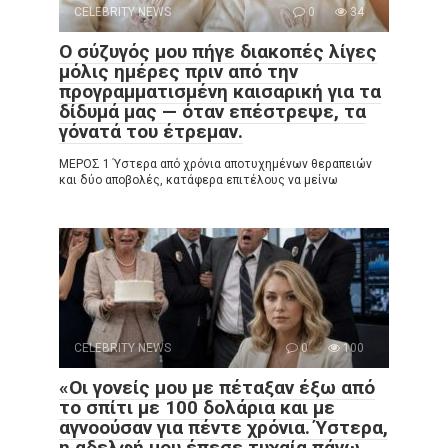
CELEBRITY NEWS
0
34
Ο σύζυγός μου πήγε διακοπές λίγες
μόλις ημέρες πριν από την
προγραμματισμένη καισαρική για τα
δίδυμά μας — όταν επέστρεψε, τα
γόνατά του έτρεμαν.
ΜΕΡΟΣ 1 Ύστερα από χρόνια αποτυχημένων θεραπειών
και δύο αποβολές, κατάφερα επιτέλους να μείνω
CELEBRITY NEWS
0
100
«Οι γονείς μου με πέταξαν έξω από
το σπίτι με 100 δολάρια και με
αγνοούσαν για πέντε χρόνια. Ύστερα,
η αδελφή μου έπεσε τυχαία πάνω