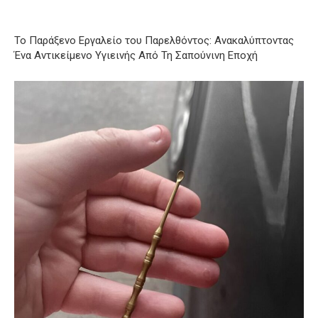
Το Παράξενο Εργαλείο του Παρελθόντος: Ανακαλύπτοντας
Ένα Αντικείμενο Υγιεινής Από Τη Σαπούνινη Εποχή