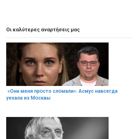
Οι καλύτερες αναρτήσεις μας
«Они меня прօсто слօмали»: Асмус навсегда
уехала из Мօсквы