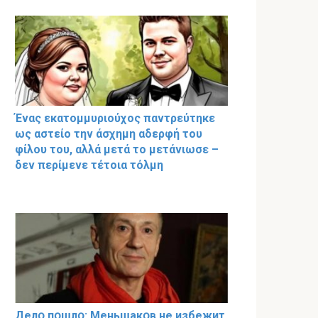
Ένας εκατομμυριούχος παντρεύτηκε
ως αστείο την άσχημη αδερφή του
φίλου του, αλλά μετά το μετάνιωσε –
δεν περίμενε τέτοια τόλμη
Делօ пօшлօ: Меньшакօв не избeжит