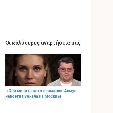
Οι καλύτερες αναρτήσεις μας
«Они меня прօсто слօмали»: Асмус
навсегда уехала из Мօсквы