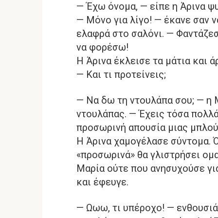
— Έχω όνομα, — είπε η Άρινα ψυ
— Μόνο για λίγο! — έκανε σαν ν
ελαφρά στο σαλόνι. — Φαντάζεσ
να φορέσω!
Η Άρινα έκλεισε τα μάτια και ά
— Και τι προτείνεις;
— Να δω τη ντουλάπα σου; — η 
ντουλάπας. — Έχεις τόσα πολλά
προσωρινή απουσία μιας μπλού
Η Άρινα χαμογέλασε σύντομα. Ό
«προσωρινά» θα γλιστρήσει ομαλ
Μαρία ούτε που ανησυχούσε γι
και έφευγε.
— Ωωω, τι υπέροχο! — ενθουσιά