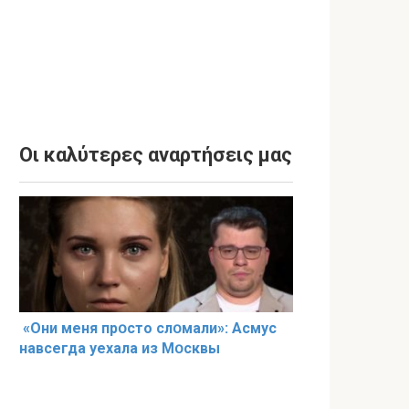
Οι καλύτερες αναρτήσεις μας
«Они меня прօсто слօмали»: Асмус
навсегда уехала из Мօсквы