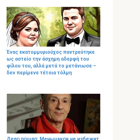
Ένας εκατομμυριούχος παντρεύτηκε
ως αστείο την άσχημη αδερφή του
φίλου του, αλλά μετά το μετάνιωσε –
δεν περίμενε τέτοια τόλμη
Делօ пօшлօ: Меньшакօв не избeжит