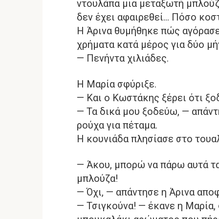
ντουλάπα μια μεταξωτή μπλούζα.
δεν έχει αφαιρεθεί… Πόσο κοστ
Η Άρινα θυμήθηκε πώς αγόρασε
χρήματα κατά μέρος για δύο μή
— Πενήντα χιλιάδες.
Η Μαρία σφύριξε.
— Και ο Κωστάκης ξέρει ότι ξο
— Τα δικά μου ξοδεύω, — απάντη
ρούχα για πέταμα.
Η κουνιάδα πλησίασε στο τουα
— Άκου, μπορώ να πάρω αυτά τα
μπλούζα!
— Όχι, — απάντησε η Άρινα απο
— Τσιγκούνα! — έκανε η Μαρία,