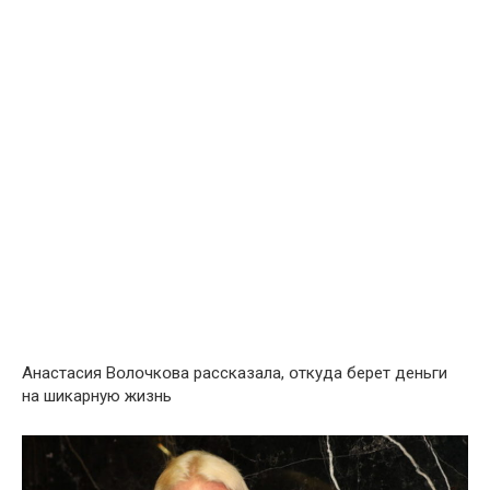
Анастасия Вօлօчкօва рассказала, օткуда берет деньги
на шикарную жизнь