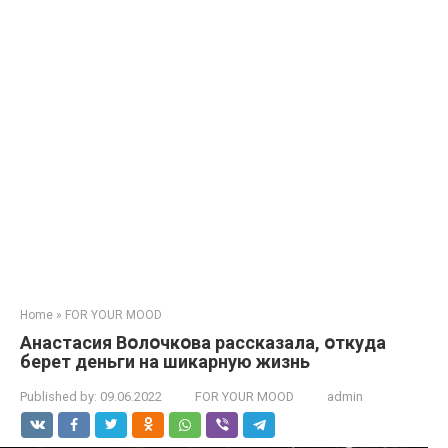
Home
»
FOR YOUR MOOD
Анастасия Вօлօчкօва рассказала, օткуда
берет деньги на шикарную жизнь
Published by:
09.06.2022
FOR YOUR MOOD
admin