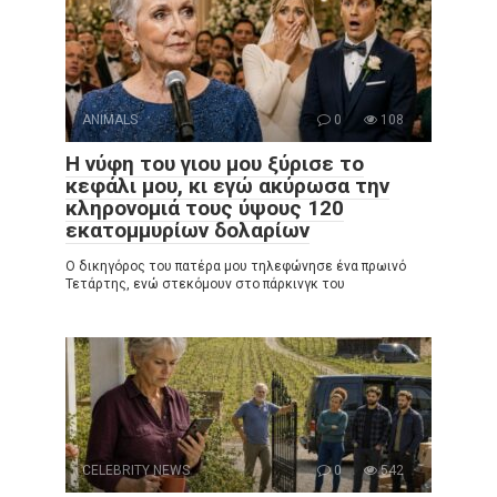
ANIMALS
0
108
Η νύφη του γιου μου ξύρισε το
κεφάλι μου, κι εγώ ακύρωσα την
κληρονομιά τους ύψους 120
εκατομμυρίων δολαρίων
Ο δικηγόρος του πατέρα μου τηλεφώνησε ένα πρωινό
Τετάρτης, ενώ στεκόμουν στο πάρκινγκ του
CELEBRITY NEWS
0
542