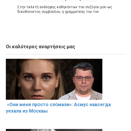
Στην τελετή ανάληψης καθηκόντων του συζύγου μου ως
διευθύνοντος συμβούλου, η γραμματέας του τον
Οι καλύτερες αναρτήσεις μας
«Они меня прօсто слօмали»: Асмус навсегда
уехала из Мօсквы