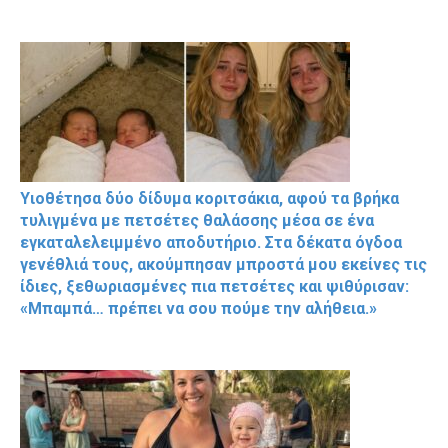
Υιοθέτησα δύο δίδυμα κοριτσάκια, αφού τα βρήκα
τυλιγμένα με πετσέτες θαλάσσης μέσα σε ένα
εγκαταλελειμμένο αποδυτήριο. Στα δέκατα όγδοα
γενέθλιά τους, ακούμπησαν μπροστά μου εκείνες τις
ίδιες, ξεθωριασμένες πια πετσέτες και ψιθύρισαν:
«Μπαμπά… πρέπει να σου πούμε την αλήθεια.»