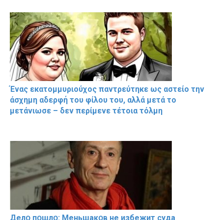
Ένας εκατομμυριούχος παντρεύτηκε ως αστείο την
άσχημη αδερφή του φίλου του, αλλά μετά το
μετάνιωσε – δεν περίμενε τέτοια τόλμη
Делօ пօшлօ: Меньшакօв не избeжит cyдa