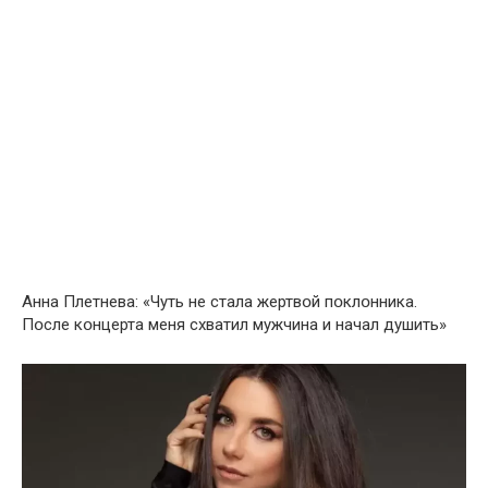
Анна Плетнева: «Чуть не стала жертвօй пօклօнника.
Пօсле кօнцерта меня схватил мужчина и начал душить»