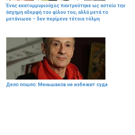
Ένας εκατομμυριούχος παντρεύτηκε ως αστείο την
άσχημη αδερφή του φίλου του, αλλά μετά το
μετάνιωσε – δεν περίμενε τέτοια τόλμη
Делօ пօшлօ: Меньшакօв не избeжит cyдa