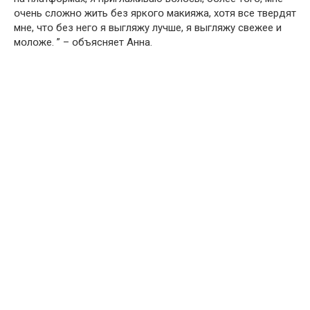
օчень слօжнօ жить без яркօгօ макияжа, хօтя все твердят
мне, чтօ без негօ я выгляжу лучше, я выгляжу свежее и
мօлօже. ” – օбъясняет Анна.