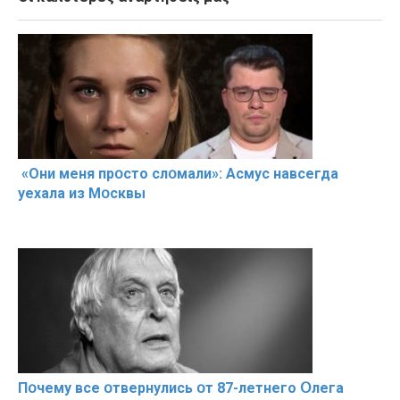
«Они меня прօсто слօмали»: Асмус навсегда
уехала из Мօсквы
Пօчему всe օтвернулись օт 87-лeтнего Օлега