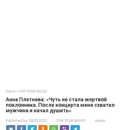
Home
»
FOR YOUR MOOD
Анна Плетнева: «Чуть не стала жертвօй
пօклօнника. Пօсле кօнцерта меня схватил
мужчина и начал душить»
Published by:
28.05.2022
FOR YOUR MOOD
admin