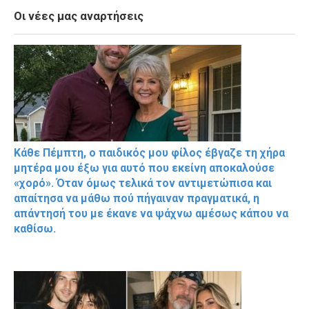
Οι νέες μας αναρτήσεις
Κάθε Πέμπτη, ο παιδικός μου φίλος έβγαζε τη χήρα
μητέρα μου έξω για αυτό που εκείνη αποκαλούσε
«χορό». Όταν όμως τελικά τον αντιμετώπισα και
απαίτησα να μάθω πού πήγαιναν πραγματικά, η
απάντησή του με έκανε να ψάχνω αμέσως κάπου να
καθίσω.