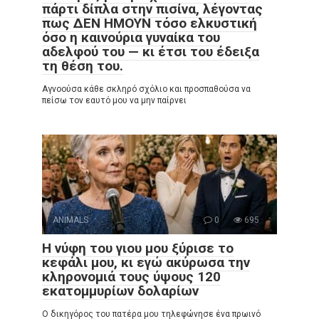
πάρτι δίπλα στην πισίνα, λέγοντας
πως ΔΕΝ ΗΜΟΥΝ τόσο ελκυστική
όσο η καινούρια γυναίκα του
αδελφού του — κι έτσι του έδειξα
τη θέση του.
Αγνοούσα κάθε σκληρό σχόλιο και προσπαθούσα να
πείσω τον εαυτό μου να μην παίρνει
ANIMALS
0
695
Η νύφη του γιου μου ξύρισε το
κεφάλι μου, κι εγώ ακύρωσα την
κληρονομιά τους ύψους 120
εκατομμυρίων δολαρίων
Ο δικηγόρος του πατέρα μου τηλεφώνησε ένα πρωινό