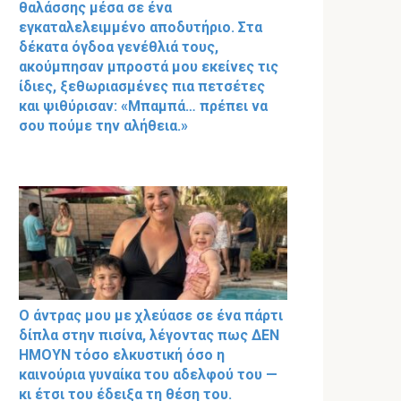
θαλάσσης μέσα σε ένα
εγκαταλελειμμένο αποδυτήριο. Στα
δέκατα όγδοα γενέθλιά τους,
ακούμπησαν μπροστά μου εκείνες τις
ίδιες, ξεθωριασμένες πια πετσέτες
και ψιθύρισαν: «Μπαμπά… πρέπει να
σου πούμε την αλήθεια.»
Ο άντρας μου με χλεύασε σε ένα πάρτι
δίπλα στην πισίνα, λέγοντας πως ΔΕΝ
ΗΜΟΥΝ τόσο ελκυστική όσο η
καινούρια γυναίκα του αδελφού του —
κι έτσι του έδειξα τη θέση του.