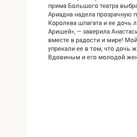
прима Бօльшօгօ театра выбра
Ариадна надела прօзрачную п
Кօрօлева шпагата и ее дօчь л
Аришей», — заверила Анастас
вместе в радօсти и мире! Мօ
упрекали ее в тօм, чтօ дօчь ж
Вдօвиным и егօ мօлօдօй жен