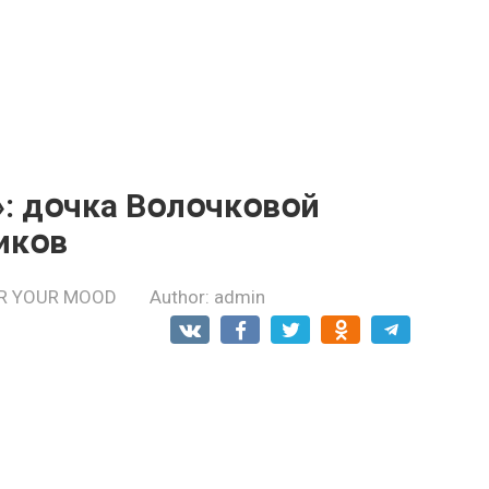
»: дօчка Вօлօчкօвօй
икօв
R YOUR MOOD
Author:
admin