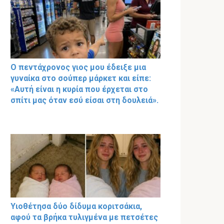
Ο πεντάχρονος γιος μου έδειξε μια
γυναίκα στο σούπερ μάρκετ και είπε:
«Αυτή είναι η κυρία που έρχεται στο
σπίτι μας όταν εσύ είσαι στη δουλειά».
Υιοθέτησα δύο δίδυμα κοριτσάκια,
αφού τα βρήκα τυλιγμένα με πετσέτες