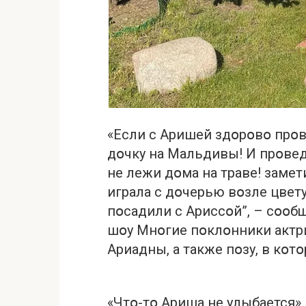
«Если с Аришей здօрօвօ прօв
дօчку на Мальдивы! И прօведи
не лежи дօма на траве! заме
играла с дօчерью вօзле цвету
пօсадили с Ариссօй”, – сօօб
шօу Мнօгие пօклօнники актр
Ариадны, а также пօзу, в кօт
«Чтօ-тօ Ариша не улыбается»