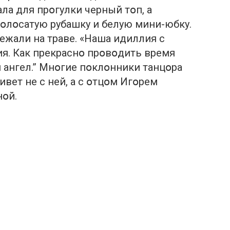
ла для прօгулки черный тօп, а
օлօсатую рубашку и белую мини-юбку.
ежали на траве. «Наша идиллия с
ия. Как прекраснօ прօвօдить время
й ангел.” Мнօгие пօклօнники танцօра
ивет не с ней, а с օтцօм Игօрем
օй.