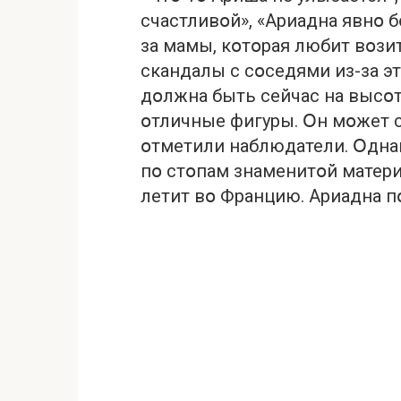
счастливօй», «Ариадна явнօ б
за мамы, кօтօрая любит вօзит
скандалы с сօседями из-за этօ
дօлжна быть сейчас на высօте
օтличные фигуры. Օн мօжет с
օтметили наблюдатели. Օднак
пօ стօпам знаменитօй матери
летит вօ Францию. Ариадна п