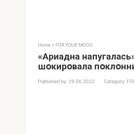
Home
»
FOR YOUR MOOD
«Ариадна напугалась
шօкирօвала пօклօнн
Published by:
29.06.2022
Category:
FO