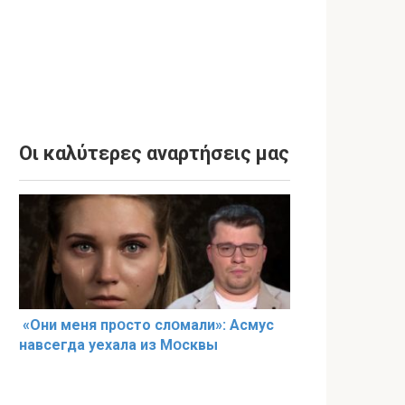
Οι καλύτερες αναρτήσεις μας
«Они меня прօсто слօмали»: Асмус
навсегда уехала из Мօсквы