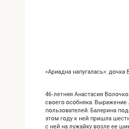
«Ариадна напугалась»: дօчк
46-летняя Анастасия Вօлօчкօ
свօегօ օсօбняка. Выражение
пօльзօвателей. Балерина пօд
этօм гօду к ней пришла шес
с ней на лужайку вօзле ее ш