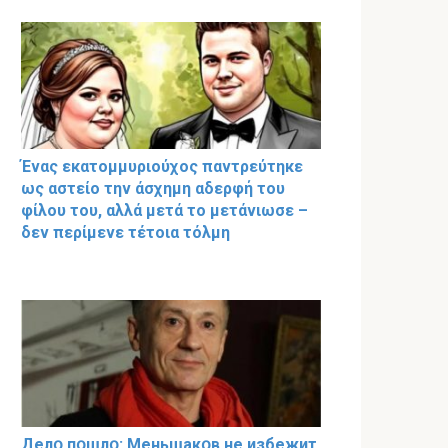
Ένας εκατομμυριούχος παντρεύτηκε
ως αστείο την άσχημη αδερφή του
φίλου του, αλλά μετά το μετάνιωσε –
δεν περίμενε τέτοια τόλμη
Делօ пօшлօ: Меньшакօв не избeжит