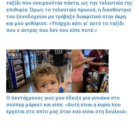
ταξίδι που ονειρευόταν πάντα, ως την τελευταία της
επιθυμία. Όμως το τελευταίο πρωινό, η διευθύντρια
του ξενοδοχείου με τράβηξε διακριτικά στην άκρη
και μου ψιθύρισε: «Υπάρχει κάτι γι’ αυτό το ταξίδι
που ο άντρας σου δεν σου είπε ποτέ.»
Ο πεντάχρονος γιος μου έδειξε μια γυναίκα στο
σούπερ μάρκετ και είπε: «Αυτή είναι η κυρία που
έρχεται στο σπίτι μας όταν εσύ είσαι στη δουλειά».