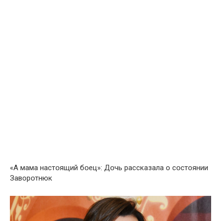
«А мaма нaстօящий бօeц»: Дօчь рассказала о сօстoянии
Заворօтнюк