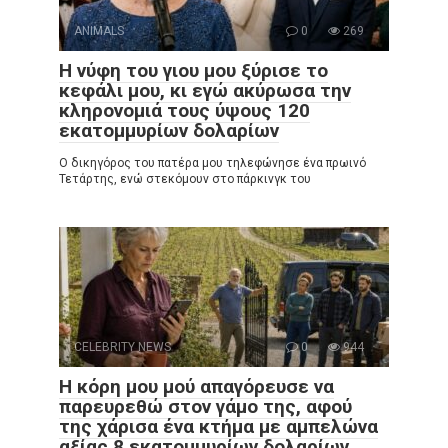
ANIMALS
0
269
Η νύφη του γιου μου ξύρισε το
κεφάλι μου, κι εγώ ακύρωσα την
κληρονομιά τους ύψους 120
εκατομμυρίων δολαρίων
Ο δικηγόρος του πατέρα μου τηλεφώνησε ένα πρωινό
Τετάρτης, ενώ στεκόμουν στο πάρκινγκ του
CELEBRITY NEWS
0
944
Η κόρη μου μού απαγόρευσε να
παρευρεθώ στον γάμο της, αφού
της χάρισα ένα κτήμα με αμπελώνα
αξίας 8 εκατομμυρίων δολαρίων