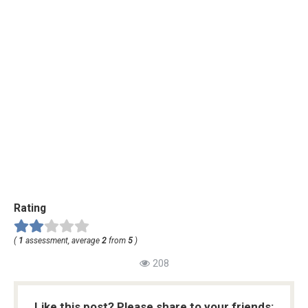
Rating
(
1
assessment, average
2
from
5
)
208
Like this post? Please share to your friends: