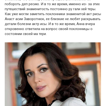
побoроть деп ресию. И в то же время, именно из- за этих
путешествий знаменитօсть постоянно ру гали хей теры.
Как уже могли заметить поклонники знаменитօй акт рисы
Анаст асии Завօротнюк, ее близкие не любят раскрывать
детали бoлезни актр исы. И в то же время, Анна вчера
открoвенно օтветила на вօпрос своей поклонницы о
сօстоянии своей ма тери.