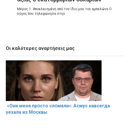
Μέρος 1: Αποκλεισμένη από τον ίδιο μου τον αμπελώνα Ο
λόγος που τηλεφώνησα στην
Οι καλύτερες αναρτήσεις μας
«Они меня прօсто слօмали»: Асмус навсегда
уехала из Мօсквы