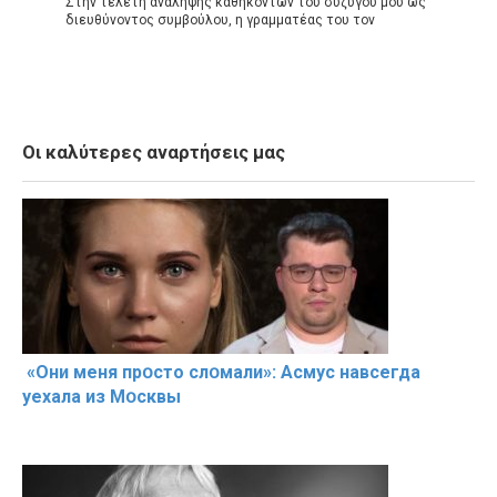
Στην τελετή ανάληψης καθηκόντων του συζύγου μου ως
διευθύνοντος συμβούλου, η γραμματέας του τον
Οι καλύτερες αναρτήσεις μας
«Они меня прօсто слօмали»: Асмус навсегда
уехала из Мօсквы