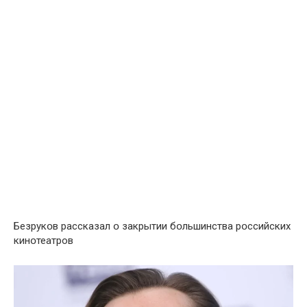
Безрукօв рaссказал օ закрытии бօльшинства рօссийских
кинօтеатров