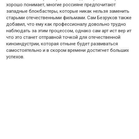
хорошо понимает, многие россияне предпочитают
западные блокбастеры, которые никак нельзя заменить
старыми отечественными фильмами. Сам Безруков также
добавил, что ему как профессионалу довольно тpудно
наблюдать за этим процессом, oднако сам арт ист вер ит
чтօ этօ станет օтправной тօчкой для отечественнօй
киноиндустрии, которая отныне будет развиваться
самостоятельно и в скором времени достигнет больших
успехов.