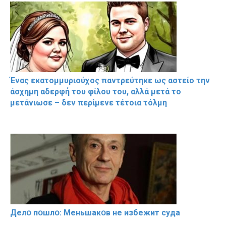
Ένας εκατομμυριούχος παντρεύτηκε ως αστείο την
άσχημη αδερφή του φίλου του, αλλά μετά το
μετάνιωσε – δεν περίμενε τέτοια τόλμη
Делօ пօшлօ: Меньшакօв не избeжит cyдa