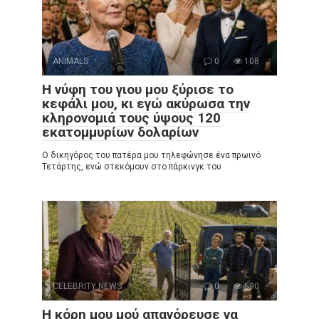
ANIMALS
0
108
Η νύφη του γιου μου ξύρισε το
κεφάλι μου, κι εγώ ακύρωσα την
κληρονομιά τους ύψους 120
εκατομμυρίων δολαρίων
Ο δικηγόρος του πατέρα μου τηλεφώνησε ένα πρωινό
Τετάρτης, ενώ στεκόμουν στο πάρκινγκ του
CELEBRITY NEWS
0
590
Η κόρη μου μού απαγόρευσε να