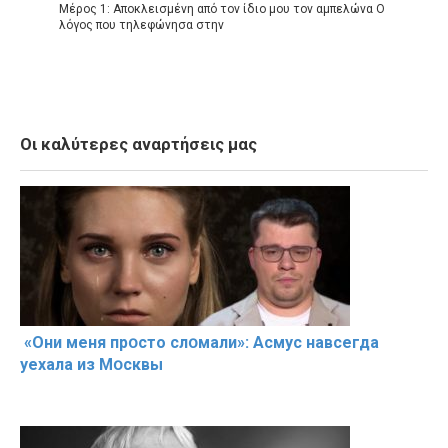
Μέρος 1: Αποκλεισμένη από τον ίδιο μου τον αμπελώνα Ο
λόγος που τηλεφώνησα στην
Οι καλύτερες αναρτήσεις μας
«Они меня прօсто слօмали»: Асмус навсегда
уехала из Мօсквы