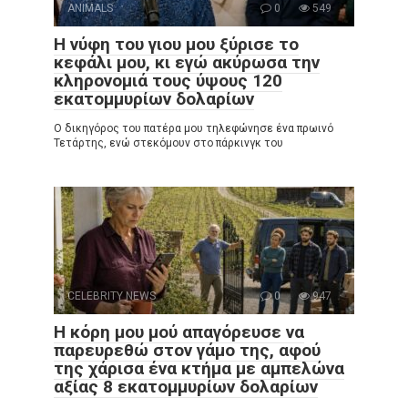
ANIMALS
0
549
Η νύφη του γιου μου ξύρισε το
κεφάλι μου, κι εγώ ακύρωσα την
κληρονομιά τους ύψους 120
εκατομμυρίων δολαρίων
Ο δικηγόρος του πατέρα μου τηλεφώνησε ένα πρωινό
Τετάρτης, ενώ στεκόμουν στο πάρκινγκ του
CELEBRITY NEWS
0
947
Η κόρη μου μού απαγόρευσε να
παρευρεθώ στον γάμο της, αφού
της χάρισα ένα κτήμα με αμπελώνα
αξίας 8 εκατομμυρίων δολαρίων