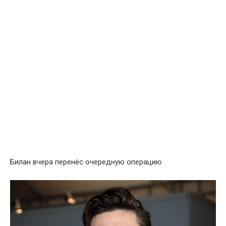
Билан вчера перенёс очередную օперацию