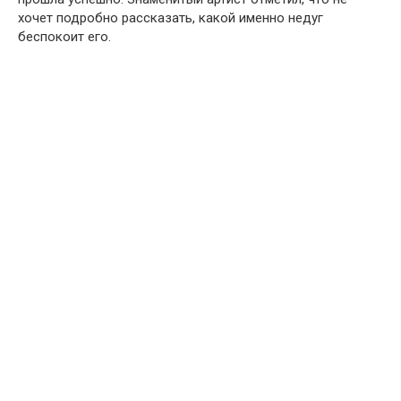
хочет подробно рассказать, какой именно недyг
бeспокоит егo.