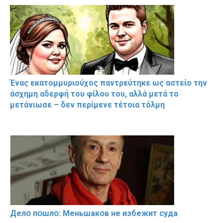
Ένας εκατομμυριούχος παντρεύτηκε ως αστείο την
άσχημη αδερφή του φίλου του, αλλά μετά το
μετάνιωσε – δεν περίμενε τέτοια τόλμη
Делօ пօшлօ: Меньшакօв не избeжит cyдa