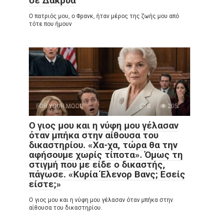
σε Δάκρυα
Ο πατριός μου, ο Φρανκ, ήταν μέρος της ζωής μου από
τότε που ήμουν
FOR YOUR MOOD
0
205
Ο γιος μου και η νύφη μου γέλασαν
όταν μπήκα στην αίθουσα του
δικαστηρίου. «Χα-χα, τώρα θα την
αφήσουμε χωρίς τίποτα». Όμως τη
στιγμή που με είδε ο δικαστής,
πάγωσε. «Κυρία Έλενορ Βανς; Εσείς
είστε;»
Ο γιος μου και η νύφη μου γέλασαν όταν μπήκα στην
αίθουσα του δικαστηρίου.