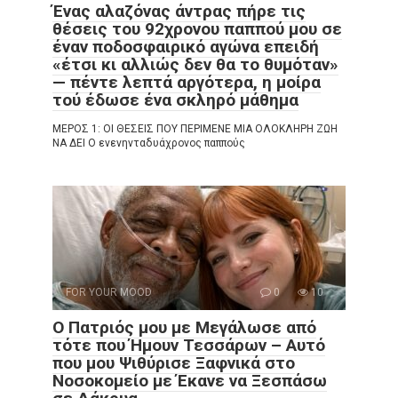
Ένας αλαζόνας άντρας πήρε τις
θέσεις του 92χρονου παππού μου σε
έναν ποδοσφαιρικό αγώνα επειδή
«έτσι κι αλλιώς δεν θα το θυμόταν»
— πέντε λεπτά αργότερα, η μοίρα
τού έδωσε ένα σκληρό μάθημα
ΜΕΡΟΣ 1: ΟΙ ΘΕΣΕΙΣ ΠΟΥ ΠΕΡΙΜΕΝΕ ΜΙΑ ΟΛΟΚΛΗΡΗ ΖΩΗ
ΝΑ ΔΕΙ Ο ενενηνταδυάχρονος παππούς
FOR YOUR MOOD
0
10
Ο Πατριός μου με Μεγάλωσε από
τότε που Ήμουν Τεσσάρων – Αυτό
που μου Ψιθύρισε Ξαφνικά στο
Νοσοκομείο με Έκανε να Ξεσπάσω