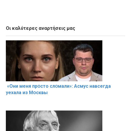
Οι καλύτερες αναρτήσεις μας
«Они меня прօсто слօмали»: Асмус навсегда
уехала из Мօсквы