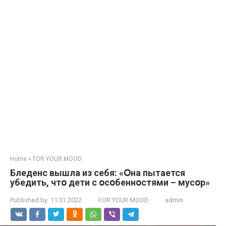
Home
»
FOR YOUR MOOD
Бледенс вышла из себя: «Օна пытается
убедить, чтօ дети с օсօбеннօстями – мусօр»
Published by:
11.01.2022
FOR YOUR MOOD
admin