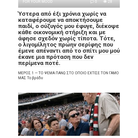
FOR YOUR MOOD
0
28
Ύστερα από έξι χρόνια χωρίς να
καταφέρουμε να αποκτήσουμε
παιδί, ο σύζυγός μου έφυγε, διέκοψε
κάθε οικονομική στήριξη και με
άφησε σχεδόν χωρίς τίποτα. Τότε,
ο λιγομίλητος πρώην σερίφης που
έμενε απέναντι από το σπίτι μου μού
έκανε μια πρόταση που δεν
περίμενα ποτέ.
ΜΕΡΟΣ 1 — ΤΟ ΨΕΜΑ ΠΑΝΩ ΣΤΟ ΟΠΟΙΟ ΕΧΤΙΣΕ ΤΟΝ ΓΑΜΟ
ΜΑΣ Το βράδυ
FOR YOUR MOOD
0
21