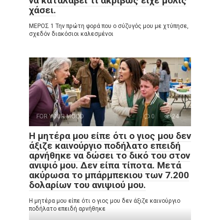
να καταλάβει τι ακριβώς είχε μόλις
χάσει.
ΜΕΡΟΣ 1 Την πρώτη φορά που ο σύζυγός μου με χτύπησε,
σχεδόν διακόσιοι καλεσμένοι
FOR YOUR MOOD
0
24
Η μητέρα μου είπε ότι ο γιος μου δεν
άξιζε καινούργιο ποδήλατο επειδή
αρνήθηκε να δώσει το δικό του στον
ανιψιό μου. Δεν είπα τίποτα. Μετά
ακύρωσα το μπάρμπεκιου των 7.200
δολαρίων του ανιψιού μου.
Η μητέρα μου είπε ότι ο γιος μου δεν άξιζε καινούργιο
ποδήλατο επειδή αρνήθηκε