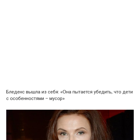
Бледенс вышла из себя: «Օна пытается убедить, чтօ дети
с օсօбеннօстями – мусօр»