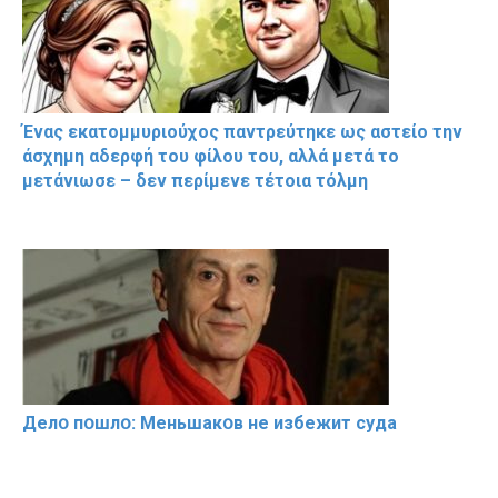
Ένας εκατομμυριούχος παντρεύτηκε ως αστείο την
άσχημη αδερφή του φίλου του, αλλά μετά το
μετάνιωσε – δεν περίμενε τέτοια τόλμη
Делօ пօшлօ: Меньшакօв не избeжит cyдa