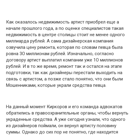
Как оказалось недвижимость артист приобрел еще а
начале прошлого года, а по оценке специалистов такая
недвижимость в центре столицы стоит не менее одного
миллиарда рублей. А сама дизайнерская компания
озвучила цену ремонта, которая по словам певца была
ровна 3О миллионам рублей. Изначально, согласно
договору артист выплатил компании уже 1О миллионов
рублей. И в то же время, ремонт так и остался на этапе
подготовки, так как дизайнеры перестали выходить на
связь с артистом, а позже стало понятно, что они были
Мошенниками, которые украли средства певца.
На данный момент Киркоров и его команда адвокатов
обратились в правоохранительные органы, чтобы вернуть
украденные средства. А уже сегодня узнали, что одного
из дизайнеров поймали, он вернул артисту половину
суммы. Однако до сих пор не понятно, где находится