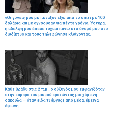
«Οι γονείς μου με πέταξαν έξω από το σπίτι με 100
δολάρια και με αγνοούσαν για πέντε χρόνια. Ύστερα,
η αδελφή μου έπεσε τυχαία πάνω στο όνομά μου στο
διαδίκτυο και τους τηλεφώνησε κλαίγοντας.
Κάθε βράδυ στις 2 π.μ., ο σύζυγός μου εμφανιζόταν
στην κάμερα του μωρού κρατώντας μια χάρτινη
σακούλα — όταν είδα τι έβγαζε από μέσα, έμεινα
άφωνη