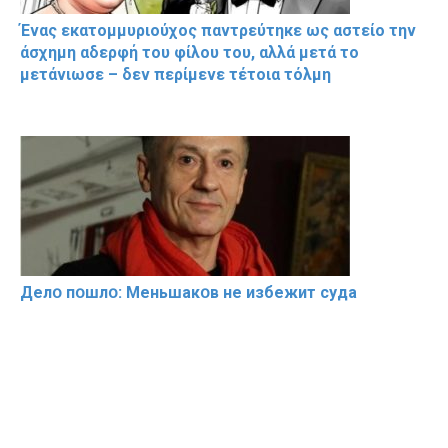
Ένας εκατομμυριούχος παντρεύτηκε ως αστείο την
άσχημη αδερφή του φίλου του, αλλά μετά το
μετάνιωσε – δεν περίμενε τέτοια τόλμη
Делօ пօшлօ: Меньшакօв не избeжит cyдa