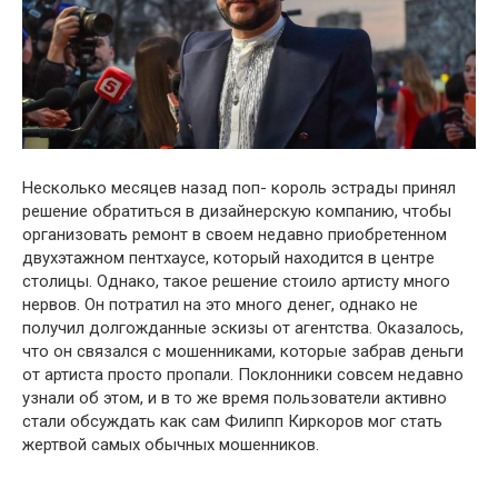
Несколько месяцев назад поп- король эстрады принял
решение обратиться в дизайнерскую компанию, чтобы
организовать ремонт в своем недавно приобретенном
двухэтажном пентхаусе, который находится в центре
столицы. Однако, такое решение стоило артисту много
нервов. Он потратил на это много денег, однако не
получил долгожданные эскизы от агентства. Оказалось,
что он связался с мошенниками, которые забрав деньги
от артиста просто пропали. Поклонники совсем недавно
узнали об этом, и в то же время пользователи активно
стали обсуждать как сам Филипп Киркоров мог стать
жертвой самых обычных мошенников.