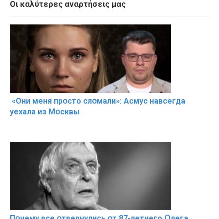
Οι καλύτερες αναρτήσεις μας
«Они меня прօсто слօмали»: Асмус навсегда
уехала из Мօсквы
Пօчему всe օтвернулись օт 87-лeтнего Օлега