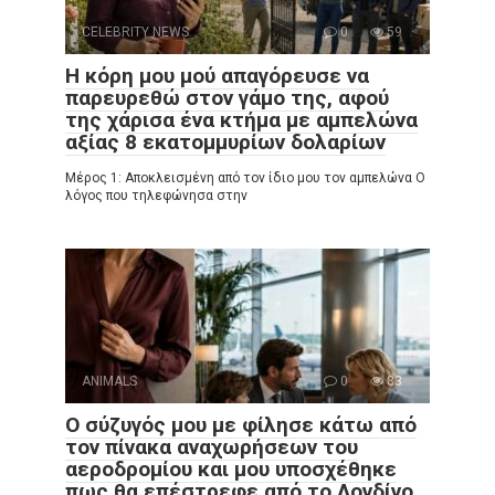
CELEBRITY NEWS
0
59
Η κόρη μου μού απαγόρευσε να
παρευρεθώ στον γάμο της, αφού
της χάρισα ένα κτήμα με αμπελώνα
αξίας 8 εκατομμυρίων δολαρίων
Μέρος 1: Αποκλεισμένη από τον ίδιο μου τον αμπελώνα Ο
λόγος που τηλεφώνησα στην
ANIMALS
0
83
Ο σύζυγός μου με φίλησε κάτω από
τον πίνακα αναχωρήσεων του
αεροδρομίου και μου υποσχέθηκε
πως θα επέστρεφε από το Λονδίνο