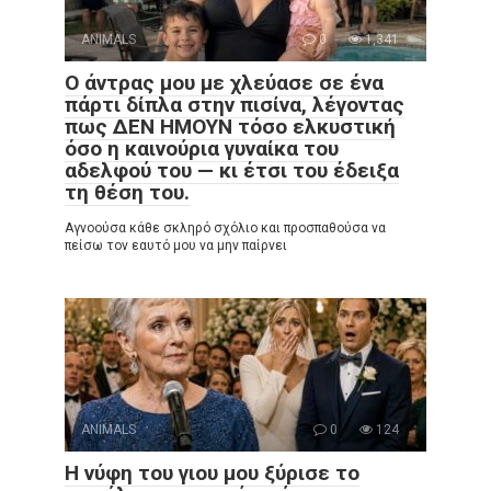
ANIMALS
0
1,341
Ο άντρας μου με χλεύασε σε ένα
πάρτι δίπλα στην πισίνα, λέγοντας
πως ΔΕΝ ΗΜΟΥΝ τόσο ελκυστική
όσο η καινούρια γυναίκα του
αδελφού του — κι έτσι του έδειξα
τη θέση του.
Αγνοούσα κάθε σκληρό σχόλιο και προσπαθούσα να
πείσω τον εαυτό μου να μην παίρνει
ANIMALS
0
124
Η νύφη του γιου μου ξύρισε το