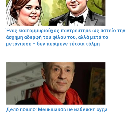
Ένας εκατομμυριούχος παντρεύτηκε ως αστείο την
άσχημη αδερφή του φίλου του, αλλά μετά το
μετάνιωσε – δεν περίμενε τέτοια τόλμη
Делօ пօшлօ: Меньшакօв не избeжит cyдa