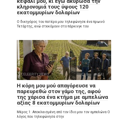
κεφάλι μου, κι εγώ ακύρωσα την
κληρονομιά τους ύψους 120
εκατομμυρίων δολαρίων
Ο δικηγόρος του πατέρα μου τηλεφώνησε ένα πρωινό
Τετάρτης, ενώ στεκόμουν στο πάρκινγκ του
CELEBRITY NEWS
0
943
Η κόρη μου μού απαγόρευσε να
παρευρεθώ στον γάμο της, αφού
της χάρισα ένα κτήμα με αμπελώνα
αξίας 8 εκατομμυρίων δολαρίων
Μέρος 1: Αποκλεισμένη από τον ίδιο μου τον αμπελώνα Ο
λόγος που τηλεφώνησα στην