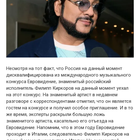
Несмотря на тот факт, что Россия на данный момент
дисквалифицирована из международного музыкального
конкурса Евровидение, знаменитый российский
исполнитель Филипп Киркоров на данный момент уехал
на этот конкурс. На знаменитый артист в недавнем
разговоре с корреспондентами отметил, что он является
гостем на конкурсе и получил особое приглашение. И в то
же время, эксперты раскрыли большую ложь
знаменитого артиста, касательно его отъезда на
Евровидениe. Напомним, что в этом году Евровидение
проходит в Италии, cледовательно Филипп Киркоров на