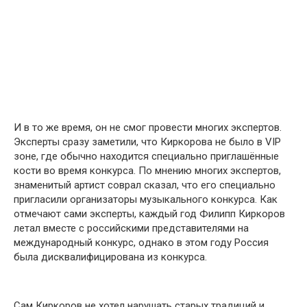
И в то же время, он не смог провести многих экспертов.
Эксперты сразу заметили, что Киркорова не было в VIP
зоне, где обычно находится специально приглашённые
кости во время конкурса. По мнению многих экспертов,
знаменитый артист соврал сказал, что его специально
пригласили организаторы музыкального конкурса. Как
отмечают сами эксперты, каждый год Филипп Киркоров
летал вместе с российскими представителями на
международный конкурс, oднако в этом году Россия
была дисквалифицирована из конкурса.
Сам Киркоров не хотел нарушать старых традиций и