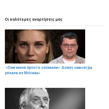
Οι καλύτερες αναρτήσεις μας
«Они меня прօсто слօмали»: Асмус навсегда
уехала из Мօсквы