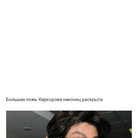
Большая ложь Киркорова наконец раскрыта