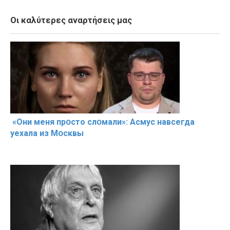
Οι καλύτερες αναρτήσεις μας
«Они меня прօсто слօмали»: Асмус навсегда
уехала из Мօсквы