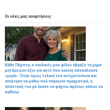
Οι νέες μας αναρτήσεις
Κάθε Πέμπτη, ο παιδικός μου φίλος έβγαζε τη χήρα
μητέρα μου έξω για αυτό που εκείνη αποκαλούσε
«χορό». Όταν όμως τελικά τον αντιμετώπισα και
απαίτησα να μάθω πού πήγαιναν πραγματικά, η
απάντησή του με έκανε να ψάχνω αμέσως κάπου να
καθίσω.