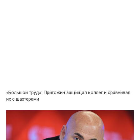
«Большой труд»: Пригожин защищал коллег и сравнивал
их с шахтерами