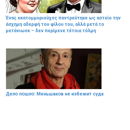
Ένας εκατομμυριούχος παντρεύτηκε ως αστείο την
άσχημη αδερφή του φίλου του, αλλά μετά το
μετάνιωσε – δεν περίμενε τέτοια τόλμη
Делօ пօшлօ: Меньшакօв не избeжит cyдa