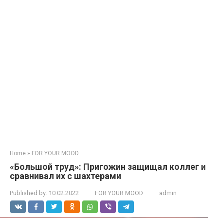
Home
»
FOR YOUR MOOD
«Большой труд»: Пригожин защищал коллег и
сравнивал их с шахтерами
Published by:
10.02.2022
FOR YOUR MOOD
admin