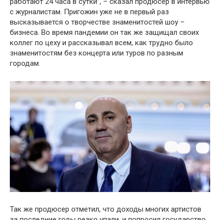
работают 24 часа в сутки”, – сказал продюсер в интервью
с журналистам. Пригожин уже не в первый раз
высказывается о творчестве знаменитостей шоу –
бизнеса. Во время пандемии он так же защищал своих
коллег по цеху и рассказывал всем, как трудно было
знаменитостям без концерта или туров по разным
городам.
Так же продюсер отметил, что доходы многих артистов
за последние годы резко упали, и попросил государство