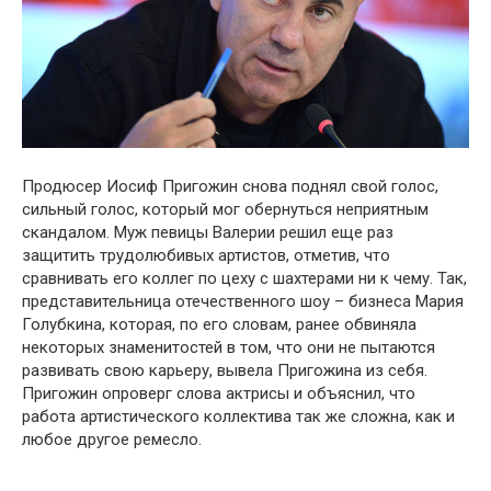
Продюсер Иосиф Пригожин снова поднял свой голос,
сильный голос, который мог обернуться неприятным
скандалом. Муж певицы Валерии решил еще раз
защитить трудолюбивых артистов, отметив, что
сравнивать его коллег по цеху с шахтерами ни к чему. Так,
представительница отечественного шоу – бизнеса Мария
Голубкина, которая, по его словам, ранее обвиняла
некоторых знаменитостей в том, что они не пытаются
развивать свою карьеру, вывела Пригожина из себя.
Пригожин опроверг слова актрисы и объяснил, что
работа артистического коллектива так же сложна, как и
любое другое ремесло.